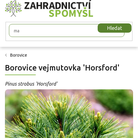
Přejít
na
obsah
Hledat
Borovice
Borovice vejmutovka 'Horsford'
Pinus strobus 'Horsford'