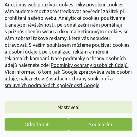
Vše o nákupu
í
Ano, i náš web používá cookies. Díky povolení cookies
vám budeme moct zprostředkovat nevšední zážitek při
prohlížení našeho webu. Analytické cookies používáme
Informace pro Vás
k analýze návštěvnosti, personalizační nám pomáhají
s přizpůsobením webu a díky marketingovým cookies se
Kontakujte nás
vám zobrazí takové reklamy, které vás nebudou
otravovat.
S vaším souhlasem můžeme používat cookies
a osobní údaje k personalizaci reklam a měření
reklamních kampaní. Naše podmínky ochrany osobních
údajů naleznete zde:
Podmínky ochrany osobních údajů.
Více informací o tom, jak Google zpracovává vaše osobní
údaje, naleznete v
Zásadách ochrany soukromí a
smluvních podmínkách společnosti Google
.
Vytvořil Shoptet
Nastavení
Copyright 2026
Zahradnictví Spomyšl
. Všechna práva
Odmítnout
Souhlasím
vyhrazena.
Máme pro vás malý dárek