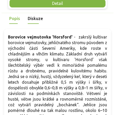
Mrazuvzdornost do −25 °C a spolehlivá vitalita z něj dělají
V
Detail
skvělou volbu pro každého pěstitele.
Popis
Diskuze
Borovice vejmutovka 'Horsford'
- zakrslý kultivar
borovice vejmutovky, jehličnatého stromu původem z
východní části Severní Ameriky, kde roste v
chladnějším a vlhčím klimatu. Základní druh vytváří
vysoké stromy, u kultivaru 'Horsford' však
šlechtitelský výběr vedl k mimořádně pomalému
růstu a drobnému, pravidelně kulovitému habitu.
Jedná se o nízký, hustý, vždyzelený keř, který v deseti
letech dosahuje přibližně 0,5 m výšky i šířky, v
dospělosti obvykle 0,6–0,8 m výšky a 0,8–1 m šířky, v
závislosti na podmínkách stanoviště. Větvení je
husté, větve jsou krátké a rovnoměrně rozmístěné,
což vytváří pravidelný „bochánek“. Jehlice jsou
poměrně dlouhé na tak malou rostlinu, okolo 6–10