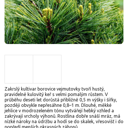
Zakrslý kultivar borovice vejmutovky tvoří hustý,
pravidelně kulovitý keř s velmi pomalým růstem. V
průběhu deseti let dorůstá přibližně 0,5 m výšky i šířky,
později obvykle nepřesáhne 0,8–1 m. Dlouhé, měkké
jehlice v modrozeleném tónu vytvářejí hebký vzhled a
zakrývají vrcholy výhonů. Rostlina dobře snáší mráz, má
nízké nároky na údržbu a hodí se do skalek, vřesovišť i do
popředí menších okrasných záhonů.