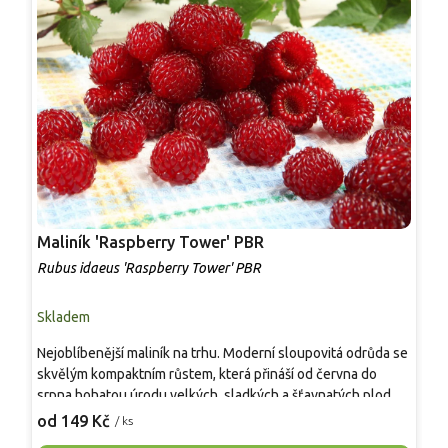
Maliník 'Raspberry Tower' PBR
P
'
Rubus idaeus 'Raspberry Tower' PBR
C
Skladem
S
Nejoblíbenější maliník na trhu. Moderní sloupovitá odrůda se
M
skvělým kompaktním růstem, která přináší od června do
A
srpna bohatou úrodu velkých, sladkých a šťavnatých plodů.
v
Pevné vzpřímené výhony tvoří elegantní habitus bez
j
od 149 Kč
o
/ ks
nutnosti opory, ideální pro nádoby, balkony i malé zahrady.
n