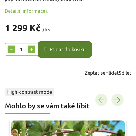
Detailní informace
1 299 Kč
/ ks
Měrná
cena:
−
+
Přidat do košíku
Zeptat se
Hlídat
Sdílet
High-contrast mode
Mohlo by se vám také líbit