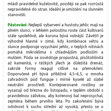
mládí pravidelně kuželovitě, později se pak rozrůstá
nepravidelně do stran. Ideální je umístění na slunném
stanovišti.
Pěstování:
Nejlepší vybarvení a hustotu jehlic mají na
plném slunci, v lehkém polostínu roste část kultivarů
stále spolehlivě, ale koruna bývá volnější. Závětří je
výhodné hlavně v zimě, kdy kombinace větru a
slunce podporuje vysychání jehlic, v teplých nížinách
pomáhá mikroklima s chladnějším podložím a
mulčem. Půda se osvědčuje propustná, písčitohlinitá
až kamenitá, v těžkých jílech je důležitá drenáž,
zakrslé formy reagují citlivě na přemokření.
Doporučené pH bývá přibližně 4,5–6,5, u mnoha
zahradních půd funguje i mírně kyselé až slabě
neutrální prostředí. Kontejnerované rostliny se
vysazují od března do listopadu, v teplém období s
pravidelnou zálivkou, aby kořenový bal neprosychal,
zejména během prvního léta. Po zakořenění bývá
odolnost k suchu střední až vysoká, přesto se u