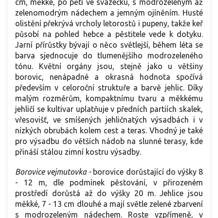
cm, měkké, po pěti ve svazečku, s modrozeleným až
zelenomodrým nádechem a jemným ojíněním. Husté
olistění překrývá vrcholy letorostů i pupeny, takže keř
působí na pohled hebce a pěstitele vede k dotyku.
Jarní přírůstky bývají o něco světlejší, během léta se
barva sjednocuje do tlumenějšího modrozeleného
tónu. Květní orgány jsou, stejně jako u většiny
borovic, nenápadné a okrasná hodnota spočívá
především v celoroční struktuře a barvě jehlic. Díky
malým rozměrům, kompaktnímu tvaru a měkkému
jehličí se kultivar uplatňuje v předních partiích skalek,
vřesovišť, ve smíšených jehličnatých výsadbách i v
nízkých obrubách kolem cest a teras. Vhodný je také
pro výsadbu do větších nádob na slunné terasy, kde
přináší stálou zimní kostru výsadby.
Borovice vejmutovka -
borovice dorůstající do výšky 8
- 12 m, dle podmínek pěstování, v přirozeném
prostředí dorůstá až do výšky 20 m. Jehlice jsou
měkké, 7 - 13 cm dlouhé a mají světle zelené zbarvení
s modrozeleným nádechem. Roste vzpřímeně, v