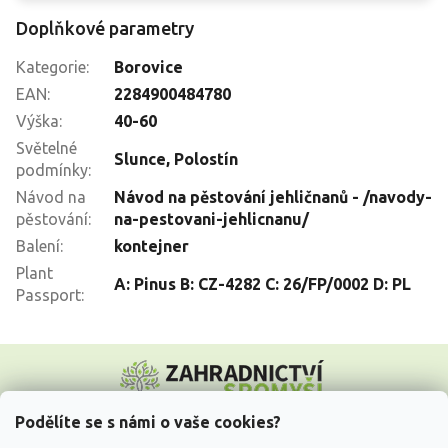
Doplňkové parametry
Kategorie
:
Borovice
EAN
:
2284900484780
Výška
:
40-60
Světelné
Slunce
,
Polostín
podmínky
:
Návod na
Návod na pěstování jehličnanů - /navody-
pěstování
:
na-pestovani-jehlicnanu/
Balení
:
kontejner
Plant
A: Pinus B: CZ-4282 C: 26/FP/0002 D: PL
Passport
:
Z
á
p
a
Podělíte se s námi o vaše cookies?
t