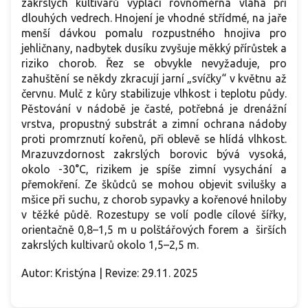
zakrslých kultivarů vyplácí rovnoměrná vláha při
dlouhých vedrech. Hnojení je vhodné střídmé, na jaře
menší dávkou pomalu rozpustného hnojiva pro
jehličnany, nadbytek dusíku zvyšuje měkký přírůstek a
riziko chorob. Řez se obvykle nevyžaduje, pro
zahuštění se někdy zkracují jarní „svíčky“ v květnu až
červnu. Mulč z kůry stabilizuje vlhkost i teplotu půdy.
Pěstování v nádobě je časté, potřebná je drenážní
vrstva, propustný substrát a zimní ochrana nádoby
proti promrznutí kořenů, při oblevě se hlídá vlhkost.
Mrazuvzdornost zakrslých borovic bývá vysoká,
okolo -30°C, rizikem je spíše zimní vysychání a
přemokření. Ze škůdců se mohou objevit svilušky a
mšice při suchu, z chorob sypavky a kořenové hniloby
v těžké půdě. Rozestupy se volí podle cílové šířky,
orientačně 0,8–1,5 m u polštářových forem a širších
zakrslých kultivarů okolo 1,5–2,5 m.
Autor: Kristýna | Revize: 29.11. 2025