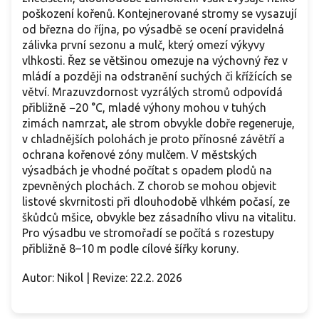
poškození kořenů. Kontejnerované stromy se vysazují
od března do října, po výsadbě se ocení pravidelná
zálivka první sezonu a mulč, který omezí výkyvy
vlhkosti. Řez se většinou omezuje na výchovný řez v
mládí a později na odstranění suchých či křížících se
větví. Mrazuvzdornost vyzrálých stromů odpovídá
přibližně −20 °C, mladé výhony mohou v tuhých
zimách namrzat, ale strom obvykle dobře regeneruje,
v chladnějších polohách je proto přínosné závětří a
ochrana kořenové zóny mulčem. V městských
výsadbách je vhodné počítat s opadem plodů na
zpevněných plochách. Z chorob se mohou objevit
listové skvrnitosti při dlouhodobě vlhkém počasí, ze
škůdců mšice, obvykle bez zásadního vlivu na vitalitu.
Pro výsadbu ve stromořadí se počítá s rozestupy
přibližně 8–10 m podle cílové šířky koruny.
Autor: Nikol | Revize: 22.2. 2026