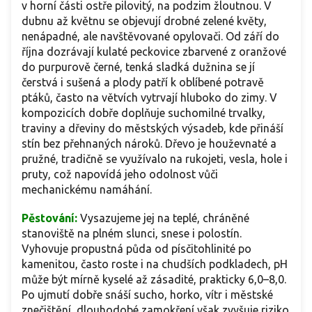
v horní části ostře pilovitý, na podzim žloutnou. V
dubnu až květnu se objevují drobné zelené květy,
nenápadné, ale navštěvované opylovači. Od září do
října dozrávají kulaté peckovice zbarvené z oranžové
do purpurově černé, tenká sladká dužnina se jí
čerstvá i sušená a plody patří k oblíbené potravě
ptáků, často na větvích vytrvají hluboko do zimy. V
kompozicích dobře doplňuje suchomilné trvalky,
traviny a dřeviny do městských výsadeb, kde přináší
stín bez přehnaných nároků. Dřevo je houževnaté a
pružné, tradičně se využívalo na rukojeti, vesla, hole i
pruty, což napovídá jeho odolnost vůči
mechanickému namáhání.
Pěstování:
Vysazujeme jej na teplé, chráněné
stanoviště na plném slunci, snese i polostín.
Vyhovuje propustná půda od písčitohlinité po
kamenitou, často roste i na chudších podkladech, pH
může být mírně kyselé až zásadité, prakticky 6,0–8,0.
Po ujmutí dobře snáší sucho, horko, vítr i městské
znečištění, dlouhodobé zamokření však zvyšuje riziko