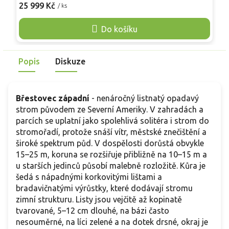
kůra je hnědošedá a mírně rýhovitá. Listy jsou tvarově
c
25 999 Kč
1
/ ks
eliptické až obvejčité, na délku mají 7 - 12 cm a jsou jasně
n
zelené.
l
Do košíku
p
p
Popis
Diskuze
Břestovec západní
- nenáročný listnatý opadavý
strom původem ze Severní Ameriky. V zahradách a
parcích se uplatní jako spolehlivá solitéra i strom do
stromořadí, protože snáší vítr, městské znečištění a
široké spektrum půd. V dospělosti dorůstá obvykle
15–25 m, koruna se rozšiřuje přibližně na 10–15 m a
u starších jedinců působí malebně rozložitě. Kůra je
šedá s nápadnými korkovitými lištami a
bradavičnatými výrůstky, které dodávají stromu
zimní strukturu. Listy jsou vejčitě až kopinatě
tvarované, 5–12 cm dlouhé, na bázi často
nesouměrné, na líci zelené a na dotek drsné, okraj je