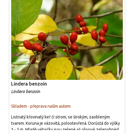
Lindera benzoin
T
Lindera benzoin
D
Skladem - přeprava naším autem
S
Listnatý křovinatý keř či strom, se širokým, zaobleným
O
tvarem. Koruna je vázovitá, polootevřená. Dorůstá do výšky
Č
3 - 5 m. Mladé větvičky jsou zelené až olivově zelenohnědé,
p