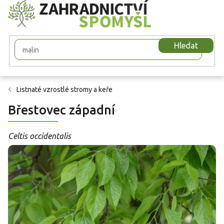
Přejít
na
obsah
Hledat
Listnaté vzrostlé stromy a keře
Břestovec západní
Celtis occidentalis