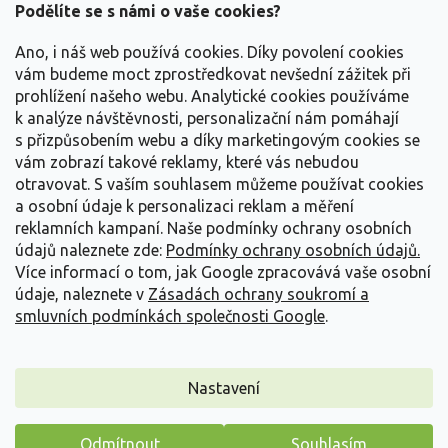
a
Podělíte se s námi o vaše cookies?
t
Vše o nákupu
í
Ano, i náš web používá cookies. Díky povolení cookies
vám budeme moct zprostředkovat nevšední zážitek při
prohlížení našeho webu. Analytické cookies používáme
Informace pro Vás
k analýze návštěvnosti, personalizační nám pomáhají
s přizpůsobením webu a díky marketingovým cookies se
Kontakujte nás
vám zobrazí takové reklamy, které vás nebudou
otravovat.
S vaším souhlasem můžeme používat cookies
a osobní údaje k personalizaci reklam a měření
reklamních kampaní. Naše podmínky ochrany osobních
údajů naleznete zde:
Podmínky ochrany osobních údajů.
Více informací o tom, jak Google zpracovává vaše osobní
údaje, naleznete v
Zásadách ochrany soukromí a
smluvních podmínkách společnosti Google
.
Vytvořil Shoptet
Nastavení
Copyright 2026
Zahradnictví Spomyšl
. Všechna práva
Odmítnout
Souhlasím