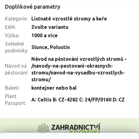
Doplňkové parametry
Kategorie
:
Listnaté vzrostlé stromy a keře
EAN
:
Zvolte variantu
Výška
:
1000 a více
Světelné
Slunce
,
Polostín
podmínky
:
Návod na pěstování vzrostlých stromů -
Návod na
/navody-na-pestovani-okrasnych-
pěstování
:
stromu/navod-na-vysadbu-vzrostlych-
stromu/
Balení
:
kontejner nebo bal
Plant
A: Celtis B: CZ-4282 C: 24/FP/0160 D: CZ
Passport
:
Z
á
p