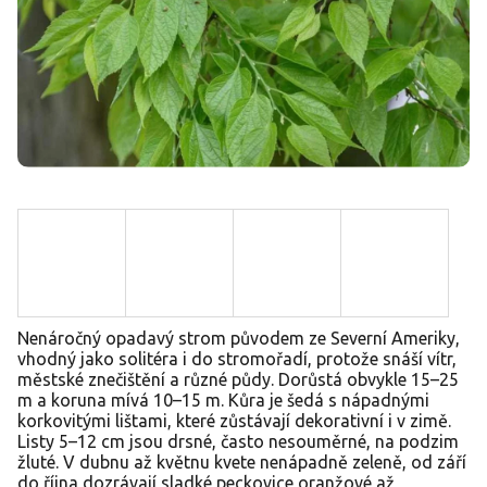
Nenáročný opadavý strom původem ze Severní Ameriky,
vhodný jako solitéra i do stromořadí, protože snáší vítr,
městské znečištění a různé půdy. Dorůstá obvykle 15–25
m a koruna mívá 10–15 m. Kůra je šedá s nápadnými
korkovitými lištami, které zůstávají dekorativní i v zimě.
Listy 5–12 cm jsou drsné, často nesouměrné, na podzim
žluté. V dubnu až květnu kvete nenápadně zeleně, od září
do října dozrávají sladké peckovice oranžové až