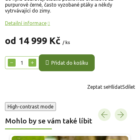
purpurově černé, často vyzobané ptáky a někdy
vytrvávající do zimy.
Detailní informace
od
14 999 Kč
/ ks
Měrná
cena:
−
+
Přidat do košíku
Zeptat se
Hlídat
Sdílet
High-contrast mode
Mohlo by se vám také líbit