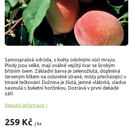
Samosprašná odrůda, s květy odolnými vůči mrazu.
Plody jsou velké, mají oválně vejčitý tvar se širokým
břišním švem. Základní barva je zelenožlutá, doplněná
červeným líčkem na osluněné straně, místy přecházející v
tmavé tečkování. Dužnina je žlutá, jemně vláknitá, sladce
navinulá s buketní hořčinkou. Dozrává v první dekádě
září.
Detailní informace
259 Kč
/ ks
Měrná