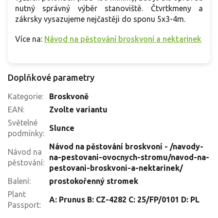
nutný správný výběr stanoviště. Čtvrtkmeny a
zákrsky vysazujeme nejčastěji do sponu 5x3-4m.
Více na:
Návod na pěstování broskvoní a nektarinek
Doplňkové parametry
Kategorie
:
Broskvoně
EAN
:
Zvolte variantu
Světelné
Slunce
podmínky
:
Návod na pěstování broskvoní - /navody-
Návod na
na-pestovani-ovocnych-stromu/navod-na-
pěstování
:
pestovani-broskvoni-a-nektarinek/
Balení
:
prostokořenný stromek
Plant
A: Prunus B: CZ-4282 C: 25/FP/0101 D: PL
Passport
: