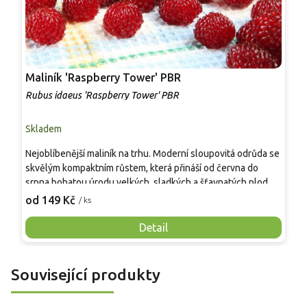
Maliník 'Raspberry Tower' PBR
P
'
Rubus idaeus 'Raspberry Tower' PBR
C
Skladem
S
Nejoblíbenější maliník na trhu. Moderní sloupovitá odrůda se
M
skvělým kompaktním růstem, která přináší od června do
A
srpna bohatou úrodu velkých, sladkých a šťavnatých plodů.
v
Pevné vzpřímené výhony tvoří elegantní habitus bez
j
od 149 Kč
o
/ ks
nutnosti opory, ideální pro nádoby, balkony i malé zahrady.
n
Mrazuvzdornost do −25 °C a spolehlivá vitalita z něj dělají
V
Detail
skvělou volbu pro každého pěstitele.
Související produkty