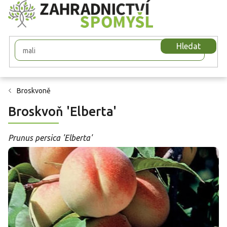
Přejít
na
obsah
Hledat
Broskvoně
Broskvoň 'Elberta'
Prunus persica 'Elberta'