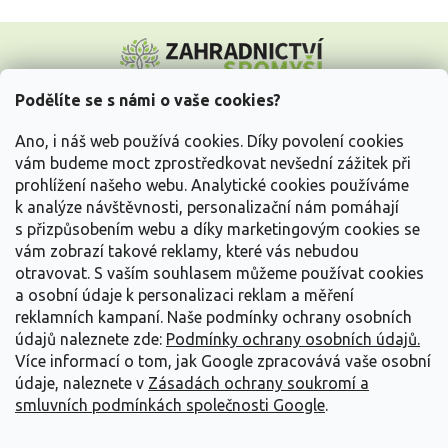
Z
á
p
a
Podělíte se s námi o vaše cookies?
t
Vše o nákupu
í
Ano, i náš web používá cookies. Díky povolení cookies
vám budeme moct zprostředkovat nevšední zážitek při
prohlížení našeho webu. Analytické cookies používáme
Informace pro Vás
k analýze návštěvnosti, personalizační nám pomáhají
s přizpůsobením webu a díky marketingovým cookies se
Kontakujte nás
vám zobrazí takové reklamy, které vás nebudou
otravovat.
S vaším souhlasem můžeme používat cookies
a osobní údaje k personalizaci reklam a měření
reklamních kampaní. Naše podmínky ochrany osobních
údajů naleznete zde:
Podmínky ochrany osobních údajů.
Více informací o tom, jak Google zpracovává vaše osobní
údaje, naleznete v
Zásadách ochrany soukromí a
smluvních podmínkách společnosti Google
.