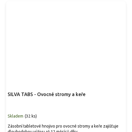
SILVA TABS - Ovocné stromy a keře
Skladem
(
32 ks
)
Zásobní tabletové hnojivo pro ovocné stromy a keře zajišťuje
dlouhodobou výživu až 12 měsíců díky...