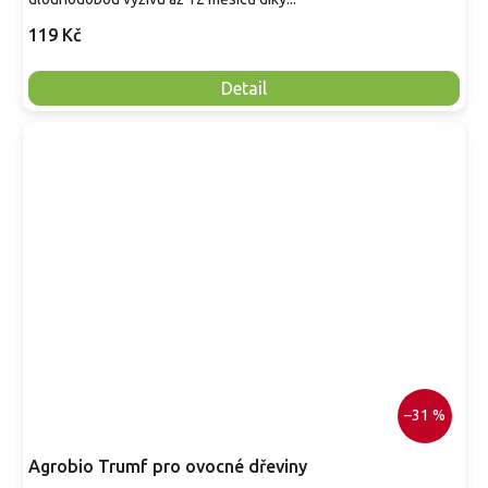
119 Kč
Detail
–31 %
Agrobio Trumf pro ovocné dřeviny