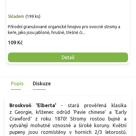
Skladem
(
199 ks
)
Přírodní granulované organické hnojivo pro ovocné stromy a
keře, jako jsou jabloně, hrušně, třešně či...
109 Kč
Detail
Popis
Diskuze
Broskvoň 'Elberta'
- stará prověřená klasika
z Georgie, kříženec odrůd ‘Pavie chinese‘ a ‘Early
Crawford‘ z roku 1870! Stromy rostou bujně a
vytvářejí mohutné vznosné a široké koruny. Květní
pupeny jsou rozmístěny v horních 2/3 letorostů.