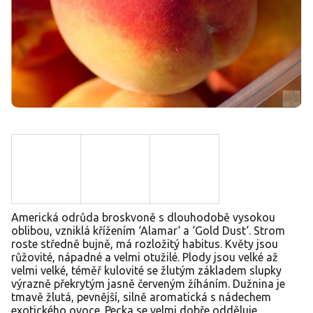
Americká odrůda broskvoně s dlouhodobě vysokou
oblibou, vzniklá křížením ‘Alamar‘ a ‘Gold Dust‘. Strom
roste středně bujně, má rozložitý habitus. Květy jsou
růžovité, nápadné a velmi otužilé. Plody jsou velké až
velmi velké, téměř kulovité se žlutým základem slupky
výrazně překrytým jasně červeným žíháním. Dužnina je
tmavě žlutá, pevnější, silně aromatická s nádechem
exotického ovoce. Pecka se velmi dobře odděluje.