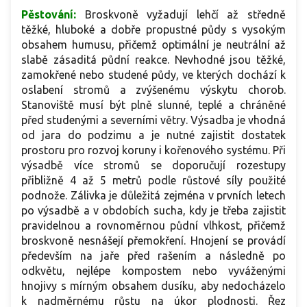
Pěstování:
Broskvoně vyžadují lehčí až středně
těžké, hluboké a dobře propustné půdy s vysokým
obsahem humusu, přičemž optimální je neutrální až
slabě zásaditá půdní reakce. Nevhodné jsou těžké,
zamokřené nebo studené půdy, ve kterých dochází k
oslabení stromů a zvýšenému výskytu chorob.
Stanoviště musí být plně slunné, teplé a chráněné
před studenými a severními větry. Výsadba je vhodná
od jara do podzimu a je nutné zajistit dostatek
prostoru pro rozvoj koruny i kořenového systému. Při
výsadbě více stromů se doporučují rozestupy
přibližně 4 až 5 metrů podle růstové síly použité
podnože. Zálivka je důležitá zejména v prvních letech
po výsadbě a v obdobích sucha, kdy je třeba zajistit
pravidelnou a rovnoměrnou půdní vlhkost, přičemž
broskvoně nesnášejí přemokření. Hnojení se provádí
především na jaře před rašením a následně po
odkvětu, nejlépe kompostem nebo vyváženými
hnojivy s mírným obsahem dusíku, aby nedocházelo
k nadměrnému růstu na úkor plodnosti. Řez