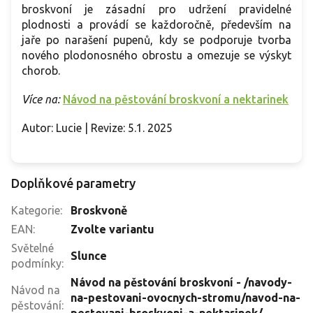
broskvoní je zásadní pro udržení pravidelné
plodnosti a provádí se každoročně, především na
jaře po narašení pupenů, kdy se podporuje tvorba
nového plodonosného obrostu a omezuje se výskyt
chorob.
Více na:
Návod na pěstování broskvoní a nektarinek
Autor: Lucie | Revize: 5.1. 2025
Doplňkové parametry
Kategorie
:
Broskvoně
EAN
:
Zvolte variantu
Světelné
Slunce
podmínky
:
Návod na pěstování broskvoní - /navody-
Návod na
na-pestovani-ovocnych-stromu/navod-na-
pěstování
:
pestovani-broskvoni-a-nektarinek/