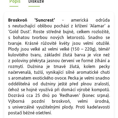
Popis
Diskuze
Broskvoň 'Suncrest'
- americká odrůda
s neutuchající oblibou pochází z křížení ‘Alamar‘ a
‘Gold Dust‘. Roste středně bujně, celkem rozložitě,
s bohatou tvorbou nových letorostů. Snadno se
tvaruje. Krásné růžovité květy jsou velmi otužilé.
Plody jsou velké až velmi velké (150 – 220g), téměř
kulovitého tvaru, základní žlutá barva je více než
z poloviny překryta jasnou červení ve formě žíhání a
rozmytí. Dužnina je tmavě žlutá, kolem pecky
načervenalá, tužší, vynikající silně aromatické chuti
s aromatem exotického ovoce. Pecka je velmi snadno
oddělitelná od dužniny ještě před plnou zralostí,
čehož se hojně využívá při domácí výrobě kompotů.
Dozrává cca 25 dnů po ‘Redhaven‘ (konec srpna).
Výborná pozdní broskvoň, velmi úrodná,
s univerzálně využitelnými plody. Proti kadeřavosti
postačí běžné ošetření.