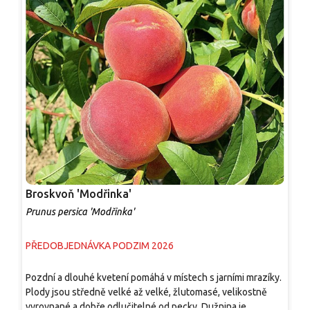
Broskvoň 'Modřinka'
B
Prunus persica 'Modřinka'
P
PŘEDOBJEDNÁVKA PODZIM 2026
P
Pozdní a dlouhé kvetení pomáhá v místech s jarními mrazíky.
Z
Plody jsou středně velké až velké, žlutomasé, velikostně
s
vyrovnané a dobře odlučitelné od pecky. Dužnina je
o