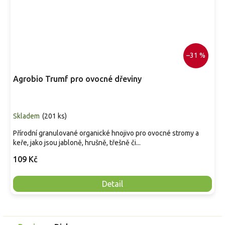
–31 %
Agrobio Trumf pro ovocné dřeviny
Skladem
(
201 ks
)
Přírodní granulované organické hnojivo pro ovocné stromy a
keře, jako jsou jabloně, hrušně, třešně či...
109 Kč
Detail