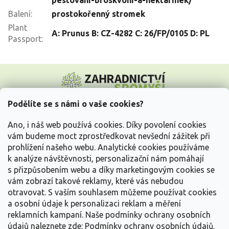
Balení
:
prostokořenný stromek
Plant
A: Prunus B: CZ-4282 C: 26/FP/0105 D: PL
Passport
:
Z
á
p
a
Podělíte se s námi o vaše cookies?
t
Vše o nákupu
í
Ano, i náš web používá cookies. Díky povolení cookies
vám budeme moct zprostředkovat nevšední zážitek při
prohlížení našeho webu. Analytické cookies používáme
Informace pro Vás
k analýze návštěvnosti, personalizační nám pomáhají
s přizpůsobením webu a díky marketingovým cookies se
Kontakujte nás
vám zobrazí takové reklamy, které vás nebudou
otravovat.
S vaším souhlasem můžeme používat cookies
a osobní údaje k personalizaci reklam a měření
reklamních kampaní. Naše podmínky ochrany osobních
údajů naleznete zde:
Podmínky ochrany osobních údajů.