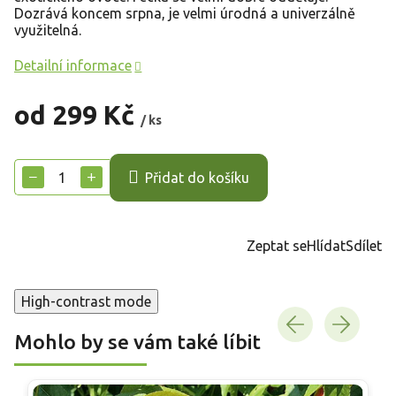
Dozrává koncem srpna, je velmi úrodná a univerzálně
využitelná.
Detailní informace
od
299 Kč
/ ks
Měrná
cena:
−
+
Přidat do košíku
Zeptat se
Hlídat
Sdílet
High-contrast mode
Mohlo by se vám také líbit