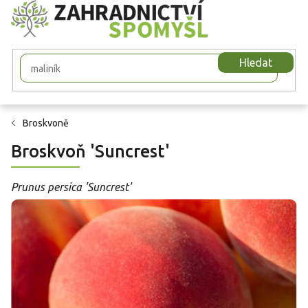
Přejít
na
obsah
Hledat
Broskvoně
Broskvoň 'Suncrest'
Prunus persica 'Suncrest'