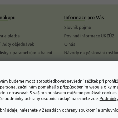
 nákupu
Informace pro Vás
Slovník pojmů
a a platba
Povinné informace UKZÚZ
 lhůty objednávek
O nás
livky k parametrům a balení
Návody na pěstování rostli
pení od kupní smlouvy
mace
s vám budeme moct zprostředkovat nevšední zážitek při prohlí
ace o ochraně osobních
, personalizační nám pomáhají s přizpůsobením webu a díky 
udou otravovat.
S vaším souhlasem můžeme používat cookies 
dní podmínky
aše podmínky ochrany osobních údajů naleznete zde:
Podmínky
bní údaje, naleznete v
Zásadách ochrany soukromí a smluvní