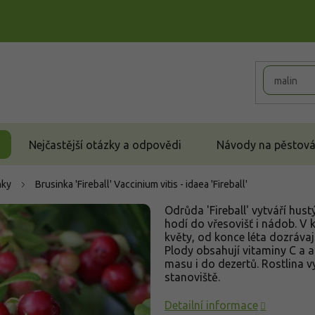
Nejčastější otázky a odpovědi
Návody na pěstován
nky
Brusinka 'Fireball'
Vaccinium vitis - idaea 'Fireball'
Odrůda 'Fireball' vytváří hus
hodí do vřesovišť i nádob. V
květy, od konce léta dozrávají
Plody obsahují vitaminy C a an
masu i do dezertů. Rostlina 
stanoviště.
Detailní informace