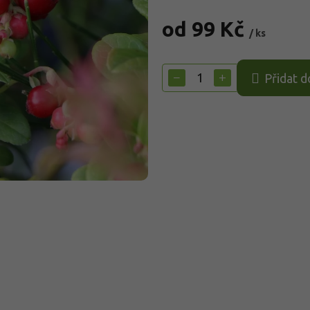
od
99 Kč
/ ks
Měrná
cena:
−
+
Přidat d