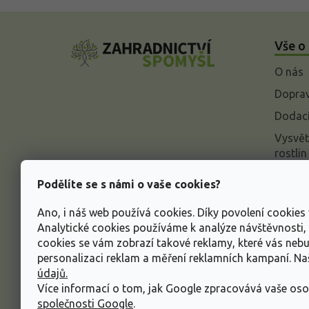
Z
á
Vše o
p
a
O nás
t
í
Doprav
Dodací
Vysvět
rostlin
Odstou
Podělíte se s námi o vaše cookies?
Rekla
Ano, i náš web používá cookies. Díky povolení cookie
Inform
Analytické cookies používáme k analýze návštěvnosti
údajů
cookies se vám zobrazí takové reklamy, které vás neb
Obcho
personalizaci reklam a měření reklamních kampaní. N
údajů.
Více informací o tom, jak Google zpracovává vaše oso
společnosti Google
.