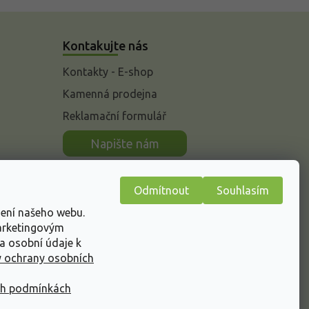
Kontakujte nás
Kontakty - E-shop
Kamenná prodejna
Reklamační formulář
n
Napište nám
Odmítnout
Souhlasím
žení našeho webu.
marketingovým
a osobní údaje k
 ochrany osobních
ch podmínkách