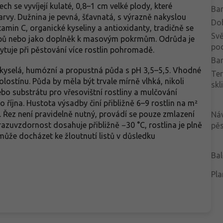
ch se vyvíjejí kulaté, 0,8–1 cm velké plody, které
Bar
arvy. Dužnina je pevná, šťavnatá, s výrazně nakyslou
Do
tamin C, organické kyseliny a antioxidanty, tradičně se
Svě
rupů nebo jako doplněk k masovým pokrmům. Odrůda je
po
tuje při pěstování více rostlin pohromadě.
Bar
 kyselá, humózní a propustná půda s pH 3,5–5,5. Vhodné
Te
lostínu. Půda by měla být trvale mírně vlhká, nikoli
skl
bo substrátu pro vřesovištní rostliny a mulčování
října. Hustota výsadby činí přibližně 6–9 rostlin na m²
 Řez není pravidelně nutný, provádí se pouze zmlazení
Ná
azuvzdornost dosahuje přibližně −30 °C, rostlina je plně
pěs
že docházet ke žloutnutí listů v důsledku
Bal
Pla