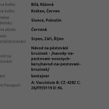
va květu
:
Bílá, Růžová
ba květu
:
Květen, Červen
telné
Slunce
,
Polostín
dmínky
:
va plodu
:
Červená
rmín
Srpen
,
Září
,
Říjen
izně/dozrávání
:
Návod na pěstování
brusinek - /navody-na-
vod na
pestovani-ovocnych-
tování
:
keru/navod-na-pestovani-
brusinek/
ení
:
kontejner
A: Vaccinium B: CZ-4282 C:
nt Passport
:
26/FP/0119 D: NL