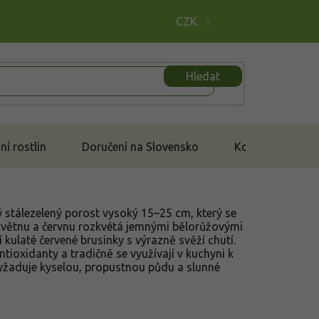
CZK
Hledat
í rostlin
Doručení na Slovensko
Kontakt
tý stálezelený porost vysoký 15–25 cm, který se
 květnu a červnu rozkvétá jemnými bělorůžovými
 kulaté červené brusinky s výrazně svěží chutí.
tioxidanty a tradičně se využívají v kuchyni k
vyžaduje kyselou, propustnou půdu a slunné