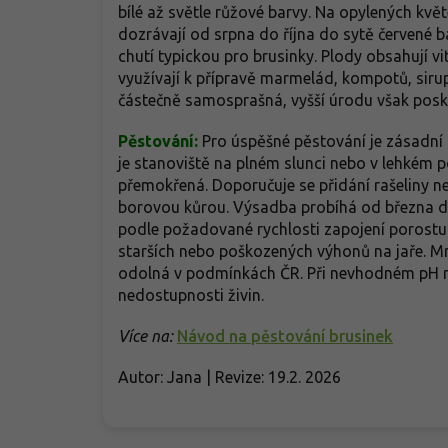
bílé až světle růžové barvy. Na opylených květe
dozrávají od srpna do října do sytě červené b
chutí typickou pro brusinky. Plody obsahují vi
využívají k přípravě marmelád, kompotů, si
částečně samosprašná, vyšší úrodu však posky
Pěstování:
Pro úspěšné pěstování je zásadní
je stanoviště na plném slunci nebo v lehkém po
přemokřená. Doporučuje se přidání rašeliny ne
borovou kůrou. Výsadba probíhá od března do 
podle požadované rychlosti zapojení porostu.
starších nebo poškozených výhonů na jaře. Mr
odolná v podmínkách ČR. Při nevhodném pH mů
nedostupnosti živin.
Více na:
Návod na pěstování brusinek
Autor: Jana | Revize: 19.2. 2026