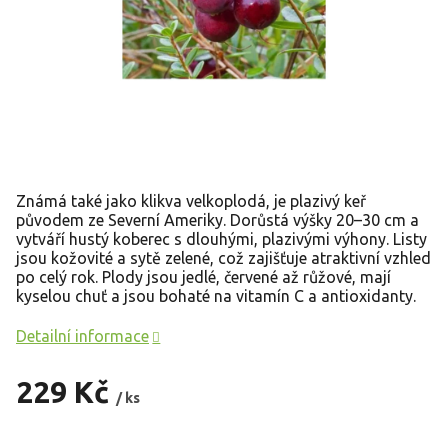
Známá také jako klikva velkoplodá, je plazivý keř
původem ze Severní Ameriky.
Dorůstá výšky 20–30 cm a
vytváří hustý koberec s dlouhými, plazivými výhony.
Listy
jsou kožovité a sytě zelené, což zajišťuje atraktivní vzhled
po celý rok. Plody jsou jedlé, červené až růžové, mají
kyselou chuť a jsou bohaté na vitamín C a antioxidanty.
Detailní informace
229 Kč
/ ks
Měrná