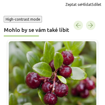
cena:
Zeptat se
Hlídat
Sdílet
High-contrast mode
Mohlo by se vám také líbit