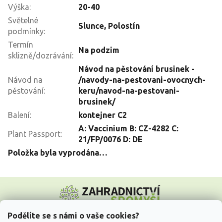
Výška
:
20-40
Světelné
Slunce
,
Polostín
podmínky
:
Termín
Na podzim
sklizně/dozrávání
:
Návod na pěstování brusinek -
Návod na
/navody-na-pestovani-ovocnych-
pěstování
:
keru/navod-na-pestovani-
brusinek/
Balení
:
kontejner C2
A: Vaccinium B: CZ-4282 C:
Plant Passport
:
21/FP/0076 D: DE
Položka byla vyprodána…
Z
á
p
a
Podělíte se s námi o vaše cookies?