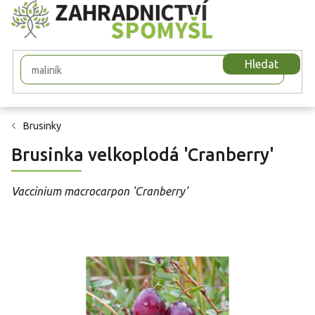
Přejít
na
obsah
Hledat
Brusinky
Brusinka velkoplodá 'Cranberry'
Vaccinium macrocarpon 'Cranberry'