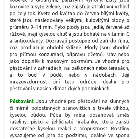
kožovité a sytě zelené, což zajišťuje atraktivní vzhled
po celý rok. Kvete od května do června bílými květy,
které jsou následovány velkými, kulovitými plody o
průměru 9–14 mm. Tyto plody jsou jedlé, červené až
růžové, mají kyselou chuť a jsou bohaté na vitamín C
a antioxidanty. Dozrávají postupně od září do října,
což prodlužuje období sklizně. Plody jsou vhodné
pro přímou konzumaci, přípravu džemů, šťáv nebo
jako doplněk k masovým pokrmům. Je vhodná pro
pěstování v zahradách, na balkonech nebo terasách,
a to buď v půdě, nebo v nádobách. Její
mrazuvzdornost činí tuto odrůdu ideální pro
pěstování v našich klimatických podmínkách.
Pěstování:
Jsou vhodné pro pěstování na slunných
či mírně polostinných stanovištích s trvale vlhkou,
kyselou půdou. Půda by měla obsahovat směs
rašeliny, písku a jehličnaté hrabanky, která zajistí
dostatečně kyselou reakci a propustnost. Rostliny
vysazujeme od jara do podzimu, ideálně ve sponu