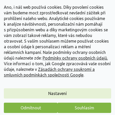
t
Vše o nákupu
í
Ano, i náš web používá cookies. Díky povolení cookies
vám budeme moct zprostředkovat nevšední zážitek při
prohlížení našeho webu. Analytické cookies používáme
Informace pro Vás
k analýze návštěvnosti, personalizační nám pomáhají
s přizpůsobením webu a díky marketingovým cookies se
Kontakujte nás
vám zobrazí takové reklamy, které vás nebudou
otravovat.
S vaším souhlasem můžeme používat cookies
a osobní údaje k personalizaci reklam a měření
reklamních kampaní. Naše podmínky ochrany osobních
údajů naleznete zde:
Podmínky ochrany osobních údajů.
Více informací o tom, jak Google zpracovává vaše osobní
údaje, naleznete v
Zásadách ochrany soukromí a
smluvních podmínkách společnosti Google
.
Vytvořil Shoptet
Nastavení
Copyright 2026
Zahradnictví Spomyšl
. Všechna práva
Odmítnout
Souhlasím
vyhrazena.
Máme pro vás malý dárek