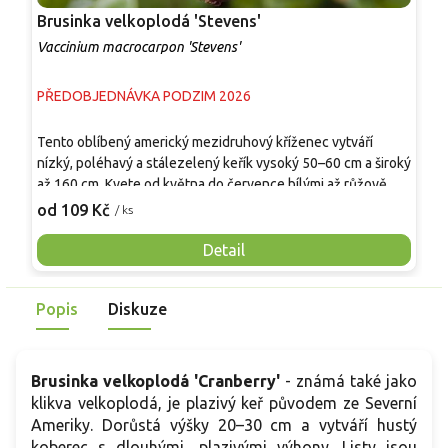
Brusinka velkoplodá 'Stevens'
B
Vaccinium macrocarpon 'Stevens'
V
PŘEDOBJEDNÁVKA PODZIM 2026
P
Tento oblíbený americký mezidruhový kříženec vytváří
R
nízký, poléhavý a stálezelený keřík vysoký 50–60 cm a široký
c
až 160 cm. Kvete od května do července bílými až růžově
p
zvonkovitými květy a od konce září dozrávají velké, 1,5–2 cm
r
od 109 Kč
o
/ ks
široké bobule s tmavě červenou až purpurovou slupkou a
o
pevnou, výrazně kyselou dužninou, která po mrazech mírně
č
Detail
zesládne. Rostlina vyniká odolností, hodí se do
h
kyselomilných výsadeb i nádob a plody jsou skvělé na
s
Popis
Diskuze
džemy, šťávy či sušení.
b
Brusinka velkoplodá 'Cranberry'
- z
námá také jako
klikva velkoplodá, je plazivý keř původem ze Severní
Ameriky.
Dorůstá výšky 20–30 cm a vytváří hustý
koberec s dlouhými, plazivými výhony.
Listy jsou