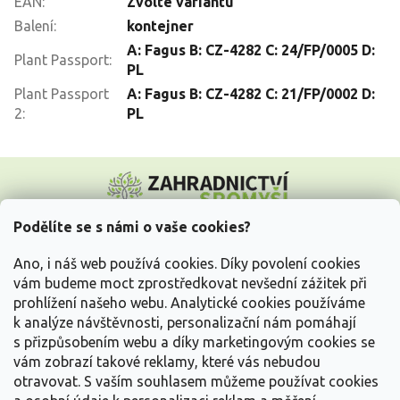
EAN
:
Zvolte variantu
Balení
:
kontejner
A: Fagus B: CZ-4282 C: 24/FP/0005 D:
Plant Passport
:
PL
Plant Passport
A: Fagus B: CZ-4282 C: 21/FP/0002 D:
2
:
PL
Z
á
p
a
Podělíte se s námi o vaše cookies?
t
Vše o nákupu
í
Ano, i náš web používá cookies. Díky povolení cookies
vám budeme moct zprostředkovat nevšední zážitek při
prohlížení našeho webu. Analytické cookies používáme
Informace pro Vás
k analýze návštěvnosti, personalizační nám pomáhají
s přizpůsobením webu a díky marketingovým cookies se
Kontakujte nás
vám zobrazí takové reklamy, které vás nebudou
otravovat.
S vaším souhlasem můžeme používat cookies