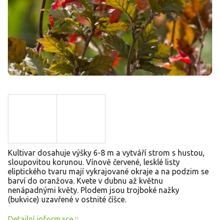
Kultivar dosahuje výšky 6-8 m a vytváří strom s hustou,
sloupovitou korunou. Vínově červené, lesklé listy
eliptického tvaru mají vykrajované okraje a na podzim se
barví do oranžova. Kvete v dubnu až květnu
nenápadnými květy. Plodem jsou trojboké nažky
(bukvice) uzavřené v ostnité číšce.
Detailní informace