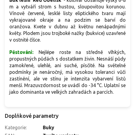
m a vytváří strom s hustou, sloupovitou korunou.
Vínově červené, lesklé listy eliptického tvaru mají
vykrajované okraje a na podzim se barví do
oranžova. Kvete v dubnu až květnu nenápadnými
květy. Plodem jsou trojboké nažky (bukvice) uzavřené
v ostnité číšce.
Pěstování:
Nejlépe roste na středně vlhkých,
propustných půdách s dostatkem živin. Nesnáší půdy
zamokřené, ulehlé, ani suché, písčité. Na světelné
podmínky je nenáročný, má vysokou toleranci vůči
zastínění, ale ve stínu je intenzita vybarvení listů
menší. Mrazuvzdornost se uvádí do -34 °C. Uplatní se
jako dominanta ve velkých zahradách a parcích.
Doplňkové parametry
Kategorie
:
Buky