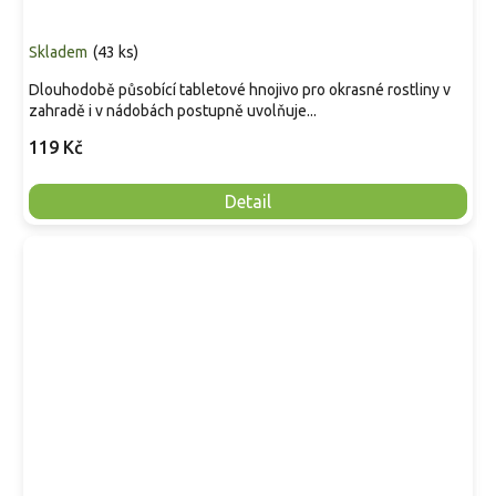
Skladem
(
43 ks
)
Dlouhodobě působící tabletové hnojivo pro okrasné rostliny v
zahradě i v nádobách postupně uvolňuje...
119 Kč
Detail