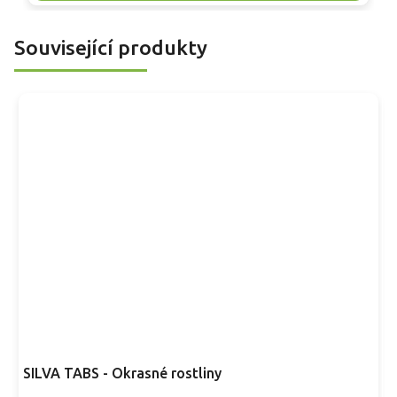
prostoru.
b
j
Související produkty
SILVA TABS - Okrasné rostliny