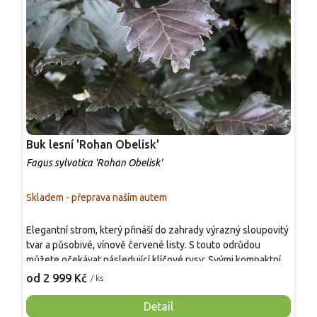
Buk lesní 'Rohan Obelisk'
B
Fagus sylvatica 'Rohan Obelisk'
F
Skladem - přeprava naším autem
S
Elegantní strom, který přináší do zahrady výrazný sloupovitý
Z
tvar a působivé, vínově červené listy. S touto odrůdou
d
můžete očekávat následující klíčové rysy: Svými kompaktními
z
rozměry dosahujícími výšky 8-12 metrů a šířky 2-3 metry je
č
od 2 999 Kč
o
/ ks
Rohan Obelisk ideálním stromem pro menší zahrady nebo
v
pro ty, kteří chtějí přidat výrazný prvek do omezeného
v
Detail