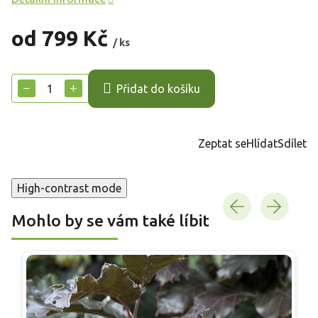
od
799 Kč
/ ks
Měrná
cena:
−
+
Přidat do košíku
Zeptat se
Hlídat
Sdílet
High-contrast mode
Mohlo by se vám také líbit