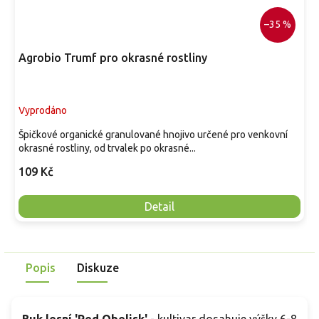
–35 %
Agrobio Trumf pro okrasné rostliny
Vyprodáno
Špičkové organické granulované hnojivo určené pro venkovní
okrasné rostliny, od trvalek po okrasné...
109 Kč
Detail
Popis
Diskuze
Buk lesní 'Red Obelisk'
- kultivar dosahuje výšky 6-8