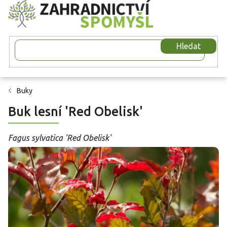
Přejít
na
obsah
Hledat
Buky
Buk lesní 'Red Obelisk'
Fagus sylvatica 'Red Obelisk'