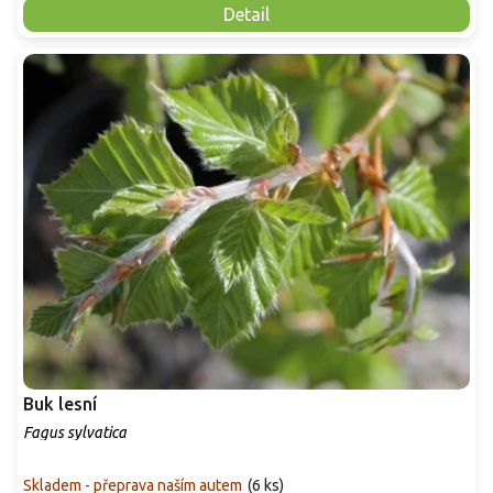
Detail
Buk lesní
Fagus sylvatica
Skladem - přeprava naším autem
(
6 ks
)