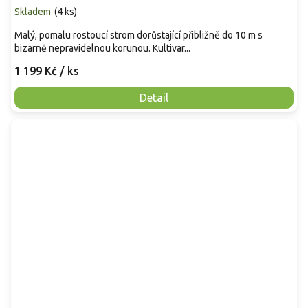
Skladem
(
4 ks
)
Malý, pomalu rostoucí strom dorůstající přibližně do 10 m s
bizarně nepravidelnou korunou. Kultivar...
1 199 Kč
/ ks
Detail