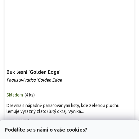
Buk lesní 'Golden Edge'
Fagus sylvatica 'Golden Edge'
Skladem
(
4 ks
)
Dřevina s nápadně panašovanými listy, kde zelenou plochu
lemuje výrazný zlatožlutý okraj. Vyniká...
1 199 Kč
/ ks
Podělíte se s námi o vaše cookies?
Detail