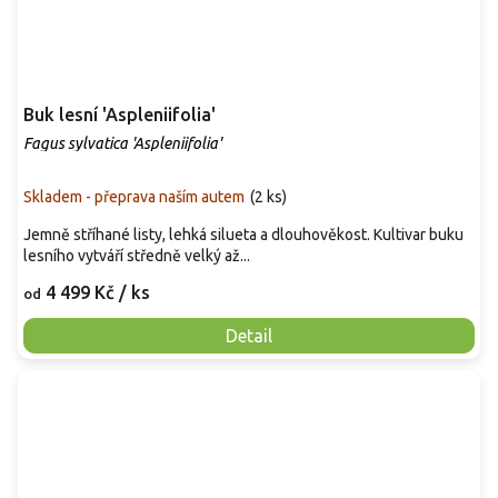
Buk lesní 'Aspleniifolia'
Fagus sylvatica 'Aspleniifolia'
Skladem - přeprava naším autem
(
2 ks
)
Jemně stříhané listy, lehká silueta a dlouhověkost. Kultivar buku
lesního vytváří středně velký až...
4 499 Kč
/ ks
od
Detail