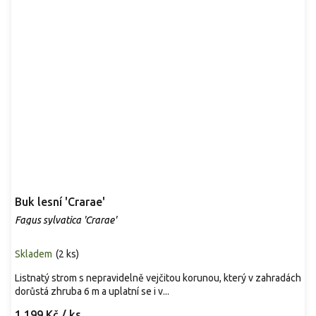
Buk lesní 'Crarae'
Fagus sylvatica 'Crarae'
Skladem
(
2 ks
)
Listnatý strom s nepravidelně vejčitou korunou, který v zahradách
dorůstá zhruba 6 m a uplatní se i v...
1 199 Kč
/ ks