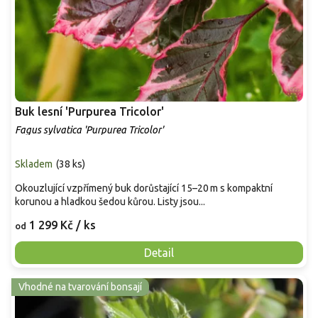
Buk lesní 'Purpurea Tricolor'
Fagus sylvatica 'Purpurea Tricolor'
Skladem
(
38 ks
)
Okouzlující vzpřímený buk dorůstající 15–20 m s kompaktní
korunou a hladkou šedou kůrou. Listy jsou...
1 299 Kč
/ ks
od
Detail
Vhodné na tvarování bonsají