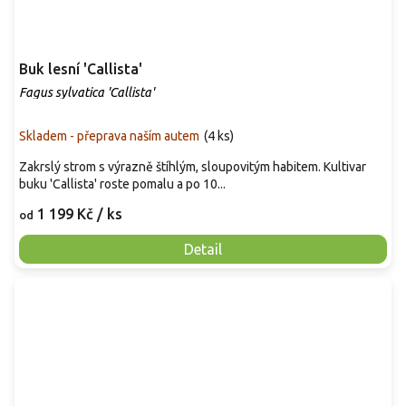
Buk lesní 'Callista'
Fagus sylvatica 'Callista'
Skladem - přeprava naším autem
(
4 ks
)
Zakrslý strom s výrazně štíhlým, sloupovitým habitem. Kultivar
buku 'Callista' roste pomalu a po 10...
1 199 Kč
/ ks
od
Detail