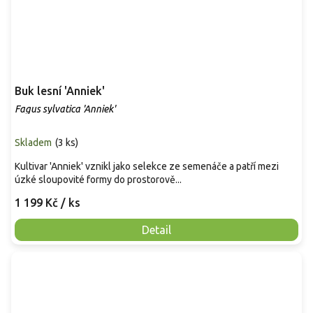
Buk lesní 'Anniek'
Fagus sylvatica 'Anniek'
Skladem
(
3 ks
)
Kultivar 'Anniek' vznikl jako selekce ze semenáče a patří mezi
úzké sloupovité formy do prostorově...
1 199 Kč
/ ks
Detail