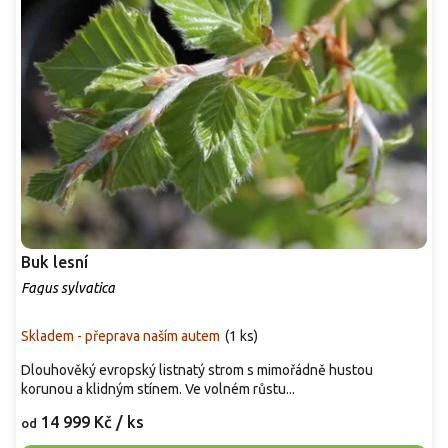
Buk lesní
Fagus sylvatica
Skladem - přeprava naším autem
(
1 ks
)
Dlouhověký evropský listnatý strom s mimořádně hustou
korunou a klidným stínem. Ve volném růstu...
14 999 Kč
/ ks
od