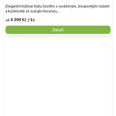
Elegantní kultivar buku lesního s vyváženým, sloupovitým růstem
a kuželovitě se zužující korunou,...
8 999 Kč
/ ks
od
Detail