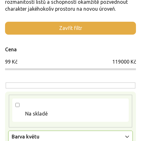
rozmanitostí listů a schopností okamžitě pozvednout
charakter jakéhokoliv prostoru na novou úroveň.
V
Zavřít filtr
ý
p
i
Cena
s
p
99
Kč
119000
Kč
r
o
d
u
k
t
ů
Na skladě
Barva květu