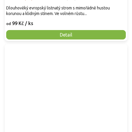
Dlouhověký evropský listnatý strom s mimořádně hustou
korunou a klidným stínem. Ve volném růstu...
99 Kč
/ ks
od
Detail