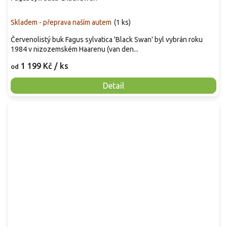
Skladem - přeprava naším autem
(
1 ks
)
Červenolistý buk Fagus sylvatica 'Black Swan' byl vybrán roku
1984 v nizozemském Haarenu (van den...
1 199 Kč
/ ks
od
Detail