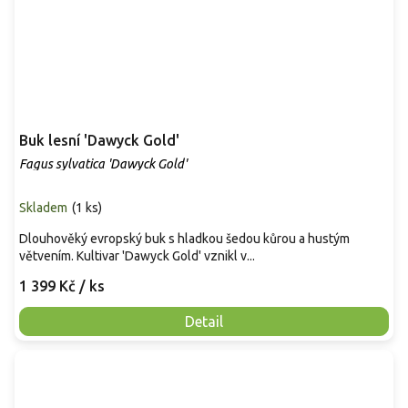
Buk lesní 'Dawyck Gold'
Fagus sylvatica 'Dawyck Gold'
Skladem
(
1 ks
)
Dlouhověký evropský buk s hladkou šedou kůrou a hustým
větvením. Kultivar 'Dawyck Gold' vznikl v...
1 399 Kč
/ ks
Detail