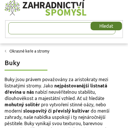
Přejít
na
obsah
Hledat
Okrasné keře a stromy
Buky
Buky jsou právem považovány za aristokraty mezi
listnatými stromy. Jako
nejpěstovanější listnatá
dřevina u nás
nabízí neuvěřitelnou stabilitu,
dlouhověkost a majestátní vzhled. Ať už hledáte
mohutný solitér
pro vytvoření stinné oázy, nebo
moderní
sloupovitý či převislý kultivar
do menší
zahrady, naše nabídka uspokojí i ty nejnáročnější
pěstitele. Buky vynikají svou texturou, barevnou