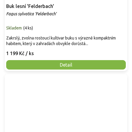
Buk lesní 'Felderbach'
Fagus sylvatica 'Felderbach'
Skladem
(
4 ks
)
Zakrslý, zvolna rostoucí kultivar buku s výrazně kompaktním
habitem, který v zahradách obvykle dorůstá...
1 199 Kč
/ ks
Detail