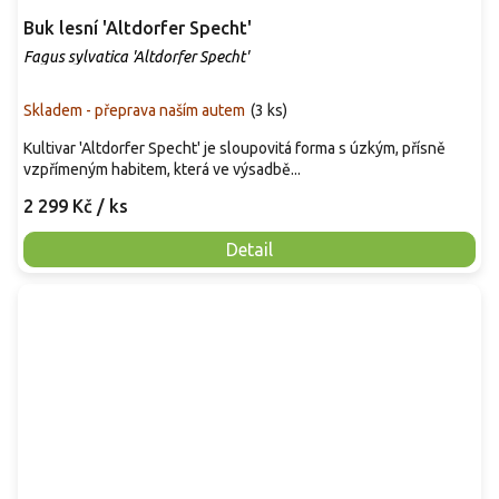
Buk lesní 'Altdorfer Specht'
Fagus sylvatica 'Altdorfer Specht'
Skladem - přeprava naším autem
(
3 ks
)
Kultivar 'Altdorfer Specht' je sloupovitá forma s úzkým, přísně
vzpřímeným habitem, která ve výsadbě...
2 299 Kč
/ ks
Detail