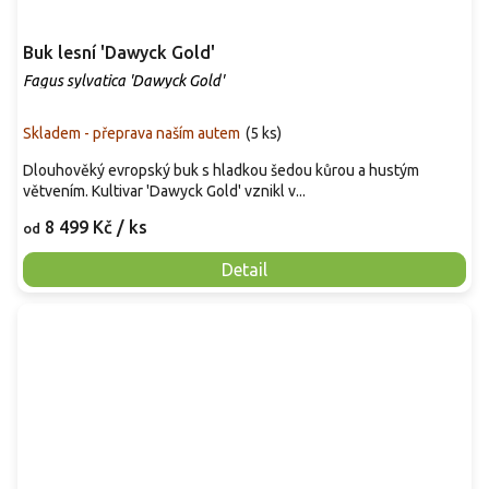
Buk lesní 'Dawyck Gold'
Fagus sylvatica 'Dawyck Gold'
Skladem - přeprava naším autem
(
5 ks
)
Dlouhověký evropský buk s hladkou šedou kůrou a hustým
větvením. Kultivar 'Dawyck Gold' vznikl v...
8 499 Kč
/ ks
od
Detail