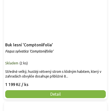
Buk lesní 'Comptoniifolia'
Fagus sylvatica 'Comptoniifolia'
Skladem
(
2 ks
)
Středně velký, hustěji větvený strom s klidným habitem, který v
zahradách obvykle dosahuje přibližně 8...
1 199 Kč
/ ks
Detail