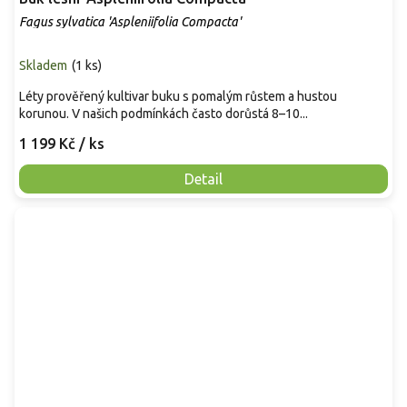
Fagus sylvatica 'Aspleniifolia Compacta'
Skladem
(
1 ks
)
Léty prověřený kultivar buku s pomalým růstem a hustou
korunou. V našich podmínkách často dorůstá 8–10...
1 199 Kč
/ ks
Detail