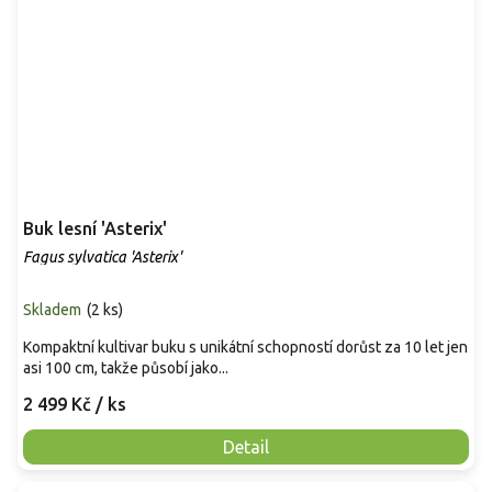
Buk lesní 'Asterix'
Fagus sylvatica 'Asterix'
Skladem
(
2 ks
)
Kompaktní kultivar buku s unikátní schopností dorůst za 10 let jen
asi 100 cm, takže působí jako...
2 499 Kč
/ ks
Detail