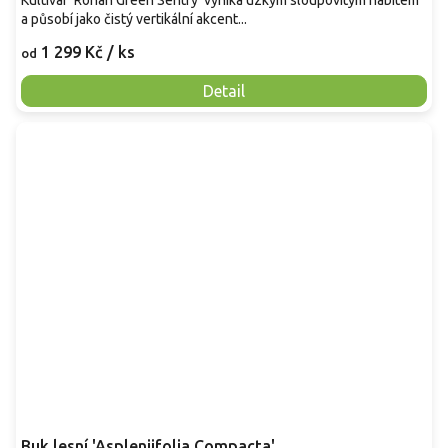
Kultivar 'Rohan Green Sentry' vyniká úzkým sloupovitým habitem
a působí jako čistý vertikální akcent...
1 299 Kč
/ ks
od
Detail
Buk lesní 'Aspleniifolia Compacta'