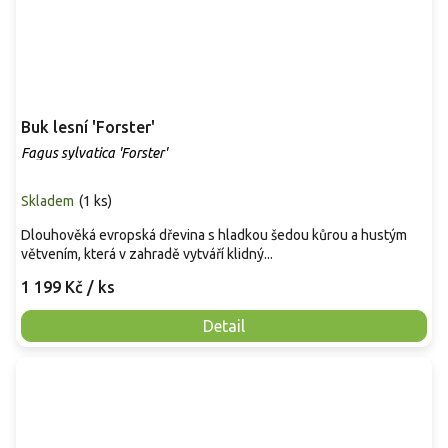
Buk lesní 'Forster'
Fagus sylvatica 'Forster'
Skladem
(
1 ks
)
Dlouhověká evropská dřevina s hladkou šedou kůrou a hustým
větvením, která v zahradě vytváří klidný...
1 199 Kč
/ ks
Detail