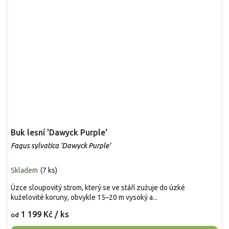
Buk lesní 'Dawyck Purple'
Fagus sylvatica 'Dawyck Purple'
Skladem
(
7 ks
)
Úzce sloupovitý strom, který se ve stáří zužuje do úzké
kuželovité koruny, obvykle 15–20 m vysoký a...
1 199 Kč
/ ks
od