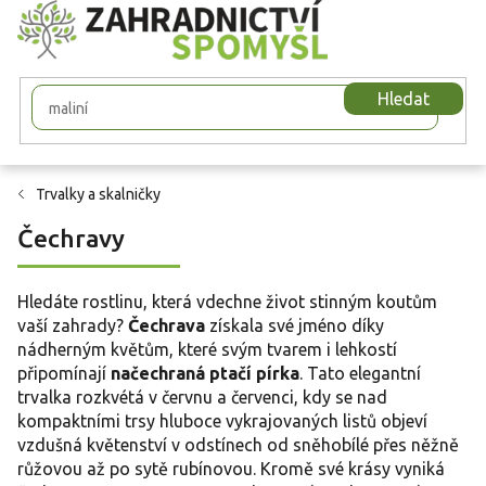
Přejít
na
obsah
Hledat
Trvalky a skalničky
Čechravy
Hledáte rostlinu, která vdechne život stinným koutům
vaší zahrady?
Čechrava
získala své jméno díky
nádherným květům, které svým tvarem i lehkostí
připomínají
načechraná ptačí pírka
. Tato elegantní
trvalka rozkvétá v červnu a červenci, kdy se nad
kompaktními trsy hluboce vykrajovaných listů objeví
vzdušná květenství v odstínech od sněhobílé přes něžně
růžovou až po sytě rubínovou. Kromě své krásy vyniká