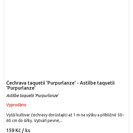
Čechrava taquetii 'Purpurlanze' - Astilbe taquetii
'Purpurlanze'
Astilbe taquetii 'Purpurlanze'
Vyprodáno
Vyšší kultivar čechravy dorůstající až 1 m na výšku a přibližně 50–
60 cm do šířky. Vytváří pevné,...
159 Kč
/ ks