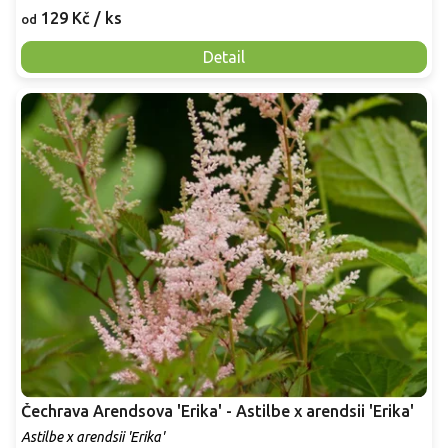
129 Kč
/ ks
od
Detail
Čechrava Arendsova 'Erika' - Astilbe x arendsii 'Erika'
Astilbe x arendsii 'Erika'