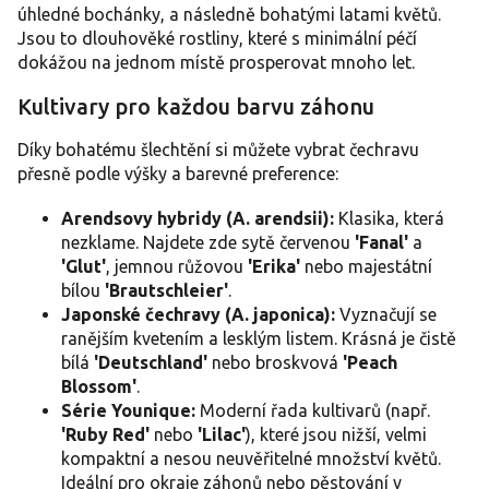
p
úhledné bochánky, a následně bohatými latami květů.
r
Jsou to dlouhověké rostliny, které s minimální péčí
v
dokážou na jednom místě prosperovat mnoho let.
k
y
Kultivary pro každou barvu záhonu
v
ý
p
Díky bohatému šlechtění si můžete vybrat čechravu
i
přesně podle výšky a barevné preference:
s
u
Arendsovy hybridy (A. arendsii):
Klasika, která
nezklame. Najdete zde sytě červenou
'Fanal'
a
'Glut'
, jemnou růžovou
'Erika'
nebo majestátní
bílou
'Brautschleier'
.
Japonské čechravy (A. japonica):
Vyznačují se
ranějším kvetením a lesklým listem. Krásná je čistě
bílá
'Deutschland'
nebo broskvová
'Peach
Blossom'
.
Série Younique:
Moderní řada kultivarů (např.
'Ruby Red'
nebo
'Lilac'
), které jsou nižší, velmi
kompaktní a nesou neuvěřitelné množství květů.
Ideální pro okraje záhonů nebo pěstování v