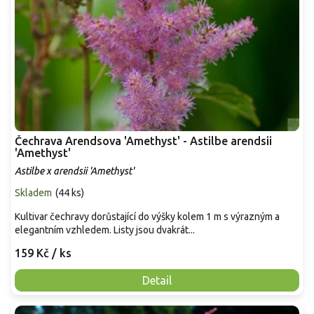
Čechrava Arendsova 'Amethyst' - Astilbe arendsii
'Amethyst'
Astilbe x arendsii 'Amethyst'
Skladem
(
44 ks
)
Kultivar čechravy dorůstající do výšky kolem 1 m s výrazným a
elegantním vzhledem. Listy jsou dvakrát...
159 Kč
/ ks
Detail