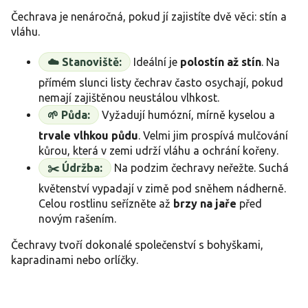
Čechrava je nenáročná, pokud jí zajistíte dvě věci: stín a
vláhu.
☁️ Stanoviště:
Ideální je
polostín až stín
. Na
přímém slunci listy čechrav často osychají, pokud
nemají zajištěnou neustálou vlhkost.
🌱 Půda:
Vyžadují humózní, mírně kyselou a
trvale vlhkou půdu
. Velmi jim prospívá mulčování
kůrou, která v zemi udrží vláhu a ochrání kořeny.
✂️ Údržba:
Na podzim čechravy neřežte. Suchá
květenství vypadají v zimě pod sněhem nádherně.
Celou rostlinu seřízněte až
brzy na jaře
před
novým rašením.
Čechravy tvoří dokonalé společenství s bohyškami,
kapradinami nebo orlíčky.