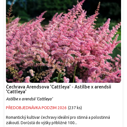
Čechrava Arendsova 'Cattleya' - Astilbe x arendsii
'Cattleya'
Astilbe x arendsii 'Cattleya'
PŘEDOBJEDNÁVKA PODZIM 2026
(
237 ks
)
Romantický kultivar čechravy ideální pro stinná a polostinná
zákoutí. Dorůstá do výšky přibližně 100...