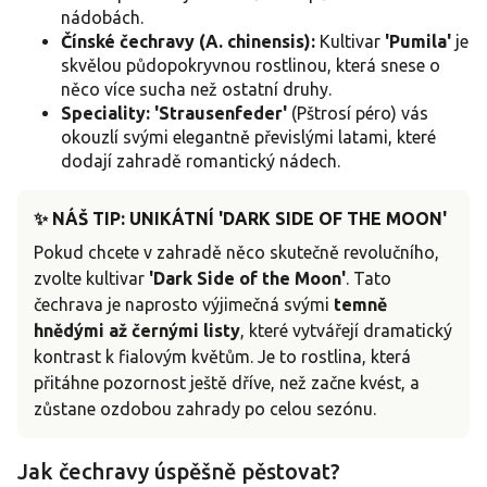
nádobách.
Čínské čechravy (A. chinensis):
Kultivar
'Pumila'
je
skvělou půdopokryvnou rostlinou, která snese o
něco více sucha než ostatní druhy.
Speciality:
'Strausenfeder'
(Pštrosí péro) vás
okouzlí svými elegantně převislými latami, které
dodají zahradě romantický nádech.
✨ NÁŠ TIP: UNIKÁTNÍ 'DARK SIDE OF THE MOON'
Pokud chcete v zahradě něco skutečně revolučního,
zvolte kultivar
'Dark Side of the Moon'
. Tato
čechrava je naprosto výjimečná svými
temně
hnědými až černými listy
, které vytvářejí dramatický
kontrast k fialovým květům. Je to rostlina, která
přitáhne pozornost ještě dříve, než začne kvést, a
zůstane ozdobou zahrady po celou sezónu.
Jak čechravy úspěšně pěstovat?