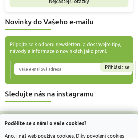
Nejčastější otázky
Novinky do Vašeho e-mailu
Připojte se k odběru newsletteru a dostávejte tipy,
návody a informace o novinkách jako první.
Přihlásit se
Sledujte nás na instagramu
Z
á
Podělíte se s námi o vaše cookies?
p
a
Ano, i náš web používá cookies. Díky povolení cookies