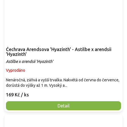
Čechrava Arendsova 'Hyazinth' - Astilbe x arendsii
'Hyazinth'
Astilbe x arendsii 'Hyazinth'
Vyprodáno
Nenáročná, zářivá a vyšší trvalka. Nakvétá od června do července,
dorůstá do výšky až 1 m. Vysoký a...
169 Kč
/ ks
Detail