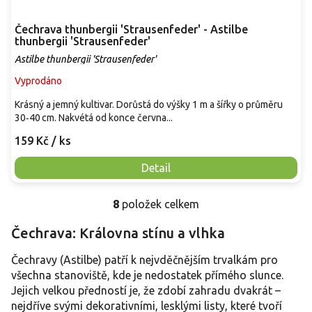
Čechrava thunbergii 'Strausenfeder' - Astilbe
thunbergii 'Strausenfeder'
Astilbe thunbergii 'Strausenfeder'
Vyprodáno
Krásný a jemný kultivar. Dorůstá do výšky 1 m a šířky o průměru
30‑40 cm. Nakvétá od konce června...
159 Kč
/ ks
Detail
8
položek celkem
O
v
Čechrava: Královna stínu a vlhka
l
á
Čechravy (Astilbe) patří k nejvděčnějším trvalkám pro
d
a
všechna stanoviště, kde je nedostatek přímého slunce.
c
Jejich velkou předností je, že zdobí zahradu dvakrát –
í
nejdříve svými dekorativními, lesklými listy, které tvoří