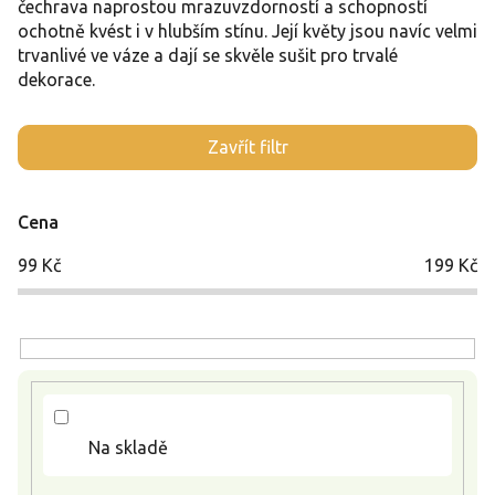
čechrava naprostou mrazuvzdorností a schopností
ochotně kvést i v hlubším stínu. Její květy jsou navíc velmi
trvanlivé ve váze a dají se skvěle sušit pro trvalé
dekorace.
V
Zavřít filtr
ý
p
i
Cena
s
p
99
Kč
199
Kč
r
o
d
u
k
t
ů
Na skladě