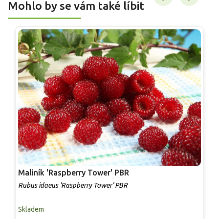
Mohlo by se vám také líbit
Maliník 'Raspberry Tower' PBR
P
'
Rubus idaeus 'Raspberry Tower' PBR
C
Skladem
S