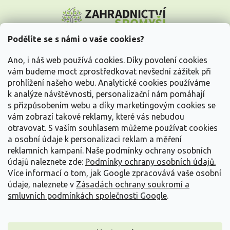
Z
á
p
a
Podělíte se s námi o vaše cookies?
t
Vše o nákupu
í
Ano, i náš web používá cookies. Díky povolení cookies
vám budeme moct zprostředkovat nevšední zážitek při
prohlížení našeho webu. Analytické cookies používáme
Informace pro Vás
k analýze návštěvnosti, personalizační nám pomáhají
s přizpůsobením webu a díky marketingovým cookies se
Kontakujte nás
vám zobrazí takové reklamy, které vás nebudou
otravovat.
S vaším souhlasem můžeme používat cookies
a osobní údaje k personalizaci reklam a měření
reklamních kampaní. Naše podmínky ochrany osobních
údajů naleznete zde:
Podmínky ochrany osobních údajů.
Více informací o tom, jak Google zpracovává vaše osobní
údaje, naleznete v
Zásadách ochrany soukromí a
smluvních podmínkách společnosti Google
.
Vytvořil Shoptet