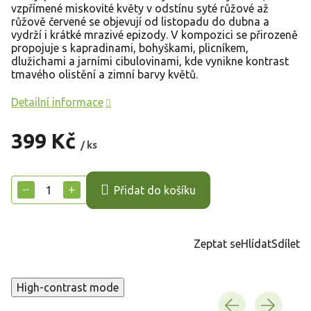
vzpřímené miskovité květy v odstínu syté růžové až
růžově červené se objevují od listopadu do dubna a
vydrží i krátké mrazivé epizody. V kompozici se přirozeně
propojuje s kapradinami, bohyškami, plicníkem,
dlužichami a jarními cibulovinami, kde vynikne kontrast
tmavého olistění a zimní barvy květů.
Detailní informace
399 Kč
/ ks
Měrná
cena:
−
+
Přidat do košíku
Zeptat se
Hlídat
Sdílet
High-contrast mode