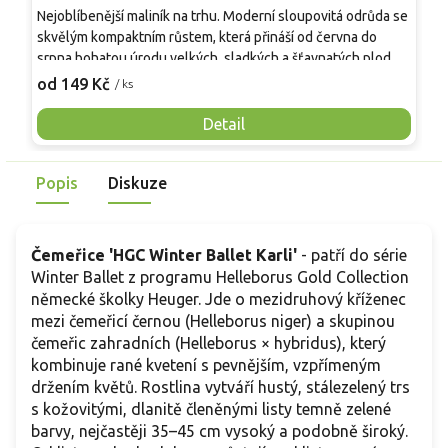
Nejoblíbenější maliník na trhu. Moderní sloupovitá odrůda se
M
skvělým kompaktním růstem, která přináší od června do
A
srpna bohatou úrodu velkých, sladkých a šťavnatých plodů.
v
Pevné vzpřímené výhony tvoří elegantní habitus bez
j
od 149 Kč
o
/ ks
nutnosti opory, ideální pro nádoby, balkony i malé zahrady.
n
Mrazuvzdornost do −25 °C a spolehlivá vitalita z něj dělají
V
Detail
skvělou volbu pro každého pěstitele.
Popis
Diskuze
Čemeřice 'HGC Winter Ballet Karli'
- patří do série
Winter Ballet z programu Helleborus Gold Collection
německé školky Heuger. Jde o mezidruhový kříženec
mezi čemeřicí černou (Helleborus niger) a skupinou
čemeřic zahradních (Helleborus × hybridus), který
kombinuje rané kvetení s pevnějším, vzpřímeným
držením květů. Rostlina vytváří hustý, stálezelený trs
s kožovitými, dlanitě členěnými listy temně zelené
barvy, nejčastěji 35–45 cm vysoký a podobně široký.