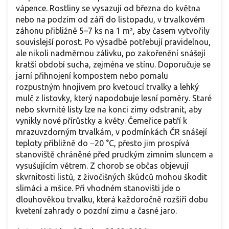
vápence. Rostliny se vysazují od března do května
nebo na podzim od září do listopadu, v trvalkovém
záhonu přibližně 5–7 ks na 1 m², aby časem vytvořily
souvislejší porost. Po výsadbě potřebují pravidelnou,
ale nikoli nadměrnou zálivku, po zakořenění snášejí
kratší období sucha, zejména ve stínu. Doporučuje se
jarní přihnojení kompostem nebo pomalu
rozpustným hnojivem pro kvetoucí trvalky a lehký
mulč z listovky, který napodobuje lesní poměry. Staré
nebo skvrnité listy lze na konci zimy odstranit, aby
vynikly nové přírůstky a květy. Čemeřice patří k
mrazuvzdorným trvalkám, v podmínkách ČR snášejí
teploty přibližně do −20 °C, přesto jim prospívá
stanoviště chráněné před prudkým zimním sluncem a
vysušujícím větrem. Z chorob se občas objevují
skvrnitosti listů, z živočišných škůdců mohou škodit
slimáci a mšice. Při vhodném stanovišti jde o
dlouhověkou trvalku, která každoročně rozšíří dobu
kvetení zahrady o pozdní zimu a časné jaro.