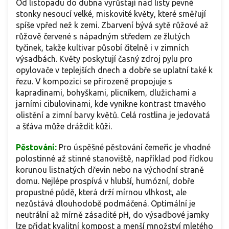
Od listopadu do dubna vyrůstají nad listy pevné
stonky nesoucí velké, miskovité květy, které směřují
spíše vpřed než k zemi. Zbarvení bývá sytě růžové až
růžově červené s nápadným středem ze žlutých
tyčinek, takže kultivar působí čitelně i v zimních
výsadbách. Květy poskytují časný zdroj pylu pro
opylovače v teplejších dnech a dobře se uplatní také k
řezu. V kompozici se přirozeně propojuje s
kapradinami, bohyškami, plicníkem, dlužichami a
jarními cibulovinami, kde vynikne kontrast tmavého
olistění a zimní barvy květů. Celá rostlina je jedovatá
a šťáva může dráždit kůži.
Pěstování:
Pro úspěšné pěstování čemeřic je vhodné
polostinné až stinné stanoviště, například pod řídkou
korunou listnatých dřevin nebo na východní straně
domu. Nejlépe prospívá v hlubší, humózní, dobře
propustné půdě, která drží mírnou vlhkost, ale
nezůstává dlouhodobě podmáčená. Optimální je
neutrální až mírně zásadité pH, do výsadbové jamky
lze přidat kvalitní kompost a menší množství mletého