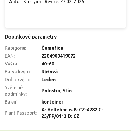
Autor: Kristýna | Revize: 23.02. 2026
Doplňkové parametry
Kategorie
:
Čemeřice
EAN
:
2284900419072
Výška
:
40-60
Barva květu
:
Růžová
Doba květu
:
Leden
Světelné
Polostín
,
Stín
podmínky
:
Balení
:
kontejner
A: Helleborus B: CZ-4282 C:
Plant Passport
:
25/FP/0113 D: CZ