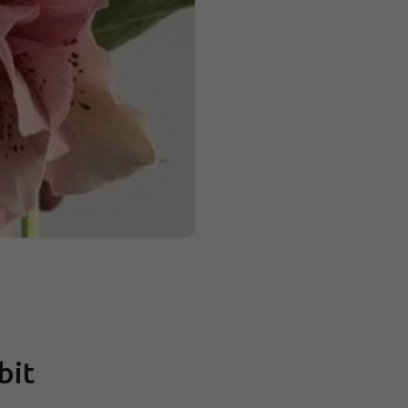
Měrná
cena:
bit