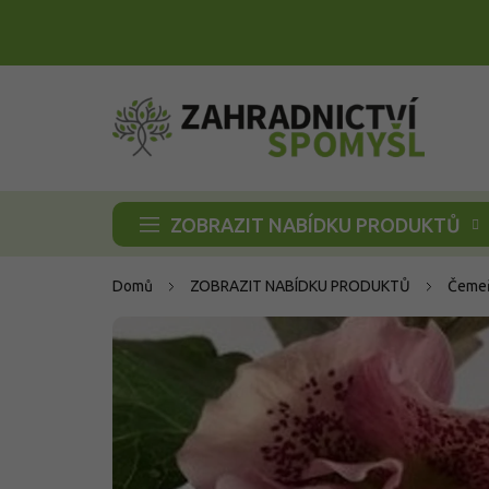
Přejít
na
obsah
ZOBRAZIT NABÍDKU PRODUKTŮ
Domů
ZOBRAZIT NABÍDKU PRODUKTŮ
Čemeř