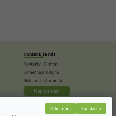
Kontakujte nás
Kontakty - E-shop
Kamenná prodejna
Reklamační formulář
n
Napište nám
Odmítnout
Souhlasím