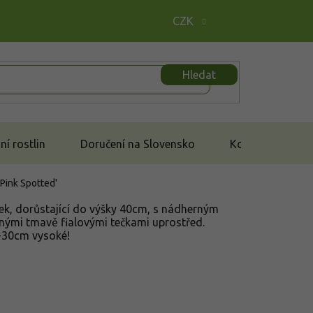
CZK
Hledat
í rostlin
Doručení na Slovensko
Kontakt
'Pink Spotted'
lek, dorůstající do výšky 40cm, s nádherným
nými tmavě fialovými tečkami uprostřed.
0-30cm vysoké!