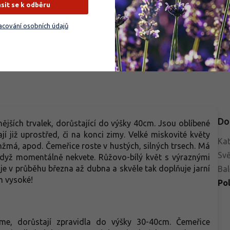
ásit se k odběru
né, tmavě zelené, pilovité, tvoří
bronzové odstíny, které na slun
ou růžici. Kultivar je nenáročný,
ještě více září. Rostlina dosahuj
Do košíku
Do košíku
cování osobních údajů
 mrazuvzdorný a hodí se pro
výšky 1,0–1,2 metru a šířky až 1
térní i skupinové výsadby.
metr. V moderních zahradách
dba 5–7 rostlin na m² zajistí
vynikne jako výrazný solitér či
islý barevný efekt. Vynikne
vertikální prvek v kombinaci s
 ostatními čechravami a dobře
trávami. Díky svému habitu a te
ombinuje s bohyškami, bergenii,
skvěle doplňuje minimalistické
ichou, čemeřicí nebo
kompozice v atriích i prostorné
livkou.
terasy, kde působí velmi
dekorativně.
Do
nějších trvalek, dorůstající do výšky 40cm. Jsou oblíbené
jí již uprostřed, či na konci zimy. Velké miskovité květy
Kat
nžmá, apod. Čemeřice roste v hustých, silných trsech. Má
Svě
 i když momentálně nekvete. Růžovo-bílý květ s výraznými
je v průběhu března až dubna a skvěle tak doplňuje jarní
Bal
m vysoké!
Po
me, dorůstají zpravidla do výšky 30-40cm. Čemeřice