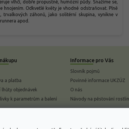
eruje vlhčí, dobře propustné, humózní půdy. Snažíme se,
e hnojením. Odkvetlé květy je vhodné odstraňovat. Plně
trvalkových záhonů, jako solitérní skupina, vynikne v
Brunnera apod.
 nákupu
Informace pro Vás
Slovník pojmů
a a platba
Povinné informace UKZÚZ
 lhůty objednávek
O nás
livky k parametrům a balení
Návody na pěstování rostli
pení od kupní smlouvy
mace