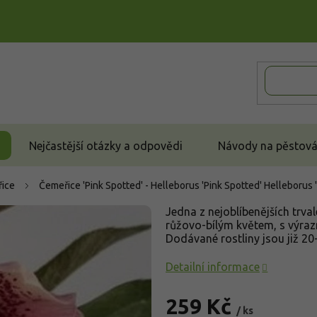
Nejčastější otázky a odpovědi
Návody na pěstován
ice
Čemeřice 'Pink Spotted' - Helleborus 'Pink Spotted'
Helleborus 
Jedna z nejoblíbenějších trva
růžovo-bílým květem, s výraz
Dodávané rostliny jsou již 2
Detailní informace
259 Kč
/ ks