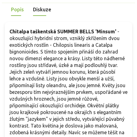
Popis
Diskuze
Chitalpa taškentská SUMMER BELLS 'Minsum'
-
okouzlující hybridní strom, vzniklý zkřížením dvou
exotických rostlin - Chilopsis linearis a Catalpa
bignonioides. S tímto spojením přináší do zahrad
novou dimenzi elegance a krásy. Listy této nádherné
rostliny jsou střídavé, úzké a mají podlouhlý tvar.
Jejich zeleň vytváří jemnou korunu, která působí
lehce a vzdušně. Listy jsou obvykle menší a užší,
připomínají listy oleandru, ale jsou jemné. Květy jsou
bezesporu tím nejvýraznějším prvkem, uspořádané ve
vzdušných hroznech, jsou jemně růžové,
připomínající okouzlující orchideje. Okvětní plátky
jsou krajkově pokroucené na okrajích s elegantním
žlutým "jazykem" v jejich středu, vytvářející půvabný
kontrast. Tato květina je doslova jako malovaná,
zdobená krásnými detaily. Navíc se můžeme těšit na