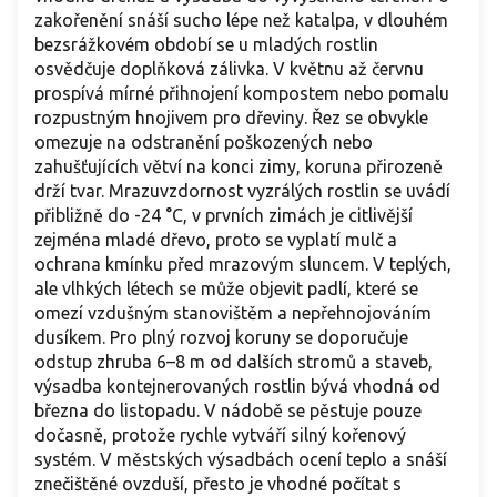
zakořenění snáší sucho lépe než katalpa, v dlouhém
bezsrážkovém období se u mladých rostlin
osvědčuje doplňková zálivka. V květnu až červnu
prospívá mírné přihnojení kompostem nebo pomalu
rozpustným hnojivem pro dřeviny. Řez se obvykle
omezuje na odstranění poškozených nebo
zahušťujících větví na konci zimy, koruna přirozeně
drží tvar. Mrazuvzdornost vyzrálých rostlin se uvádí
přibližně do -24 °C, v prvních zimách je citlivější
zejména mladé dřevo, proto se vyplatí mulč a
ochrana kmínku před mrazovým sluncem. V teplých,
ale vlhkých létech se může objevit padlí, které se
omezí vzdušným stanovištěm a nepřehnojováním
dusíkem. Pro plný rozvoj koruny se doporučuje
odstup zhruba 6–8 m od dalších stromů a staveb,
výsadba kontejnerovaných rostlin bývá vhodná od
března do listopadu. V nádobě se pěstuje pouze
dočasně, protože rychle vytváří silný kořenový
systém. V městských výsadbách ocení teplo a snáší
znečištěné ovzduší, přesto je vhodné počítat s