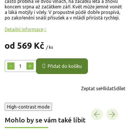
často probíhá ve dvou vlnách, na začátku léta a znovu
koncem srpna až začátkem září. Květ může jemně vonět
a láká motýly i včely. V propustné půdě dobře prospívá,
po zakořenění snáší přísušek a v mládí přirůstá rychleji.
Detailní informace
od
569 Kč
/ ks
Měrná
cena:
−
+
Přidat do košíku
Zeptat se
Hlídat
Sdílet
High-contrast mode
Mohlo by se vám také líbit