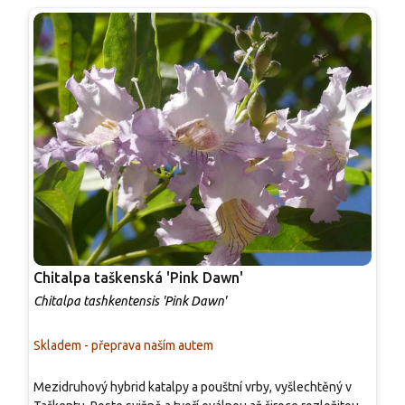
Chitalpa taškenská 'Pink Dawn'
C
Chitalpa tashkentensis 'Pink Dawn'
C
Skladem - přeprava naším autem
S
O
Mezidruhový hybrid katalpy a pouštní vrby, vyšlechtěný v
m