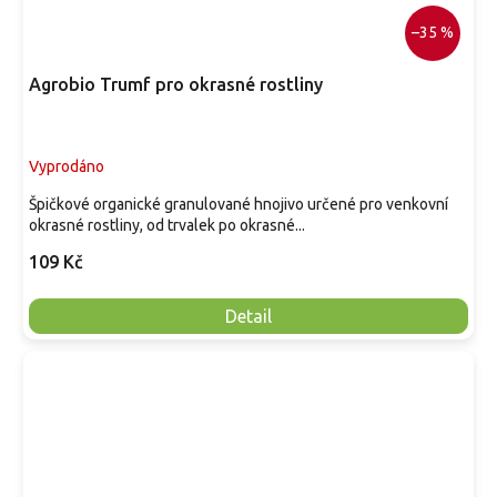
–35 %
Agrobio Trumf pro okrasné rostliny
Vyprodáno
Špičkové organické granulované hnojivo určené pro venkovní
okrasné rostliny, od trvalek po okrasné...
109 Kč
Detail