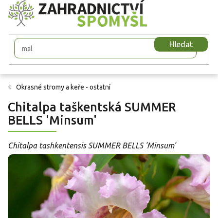
Přejít
na
obsah
Hledat
Okrasné stromy a keře - ostatní
Chitalpa taškentská SUMMER
BELLS 'Minsum'
Chitalpa tashkentensis SUMMER BELLS 'Minsum'