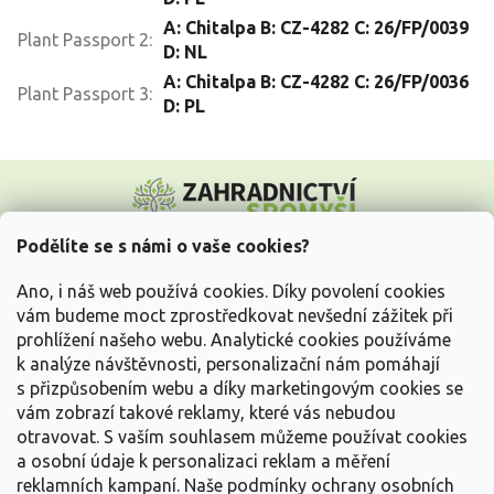
A: Chitalpa B: CZ-4282 C: 26/FP/0039
Plant Passport 2
:
D: NL
A: Chitalpa B: CZ-4282 C: 26/FP/0036
Plant Passport 3
:
D: PL
Z
á
p
a
Podělíte se s námi o vaše cookies?
t
Vše o nákupu
í
Ano, i náš web používá cookies. Díky povolení cookies
vám budeme moct zprostředkovat nevšední zážitek při
prohlížení našeho webu. Analytické cookies používáme
Informace pro Vás
k analýze návštěvnosti, personalizační nám pomáhají
s přizpůsobením webu a díky marketingovým cookies se
Kontakujte nás
vám zobrazí takové reklamy, které vás nebudou
otravovat.
S vaším souhlasem můžeme používat cookies
a osobní údaje k personalizaci reklam a měření
reklamních kampaní. Naše podmínky ochrany osobních