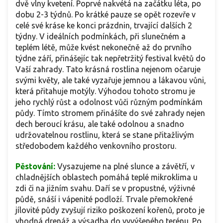
dvě vlny kvetení. Poprvé nakvétá na začátku léta, po
dobu 2-3 týdnů. Po krátké pauze se opět rozevře v
celé své kráse ke konci prázdnin, trvající dalších 2
týdny. V ideálních podmínkách, při slunečném a
teplém létě, může kvést nekonečně až do prvního
týdne září, přinášejíc tak nepřetržitý festival květů do
Vaší zahrady. Tato krásná rostlina nejenom očaruje
svými květy, ale také vyzařuje jemnou a lákavou vůni,
která přitahuje motýly. Výhodou tohoto stromu je
jeho rychlý růst a odolnost vůči různým podmínkám
půdy. Tímto stromem přinášíte do své zahrady nejen
dech beroucí krásu, ale také odolnou a snadno
udržovatelnou rostlinu, která se stane přitažlivým
středobodem každého venkovního prostoru.
Pěstování:
Vysazujeme na plné slunce a závětří, v
chladnějších oblastech pomáhá teplé mikroklima u
zdi či na jižním svahu. Daří se v propustné, výživné
půdě, snáší i vápenité podloží. Trvale přemokřené
jílovité půdy zvyšují riziko poškození kořenů, proto je
vhodná drenáž a výsadba do vyvýšeného terénu. Po