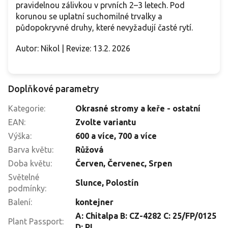
pravidelnou zálivkou v prvních 2–3 letech. Pod
korunou se uplatní suchomilné trvalky a
půdopokryvné druhy, které nevyžadují časté rytí.
Autor: Nikol | Revize: 13.2. 2026
Doplňkové parametry
Kategorie
:
Okrasné stromy a keře - ostatní
EAN
:
Zvolte variantu
Výška
:
600 a více
,
700 a více
Barva květu
:
Růžová
Doba květu
:
Červen
,
Červenec
,
Srpen
Světelné
Slunce
,
Polostín
podmínky
:
Balení
:
kontejner
A: Chitalpa B: CZ-4282 C: 25/FP/0125
Plant Passport
:
D: PL