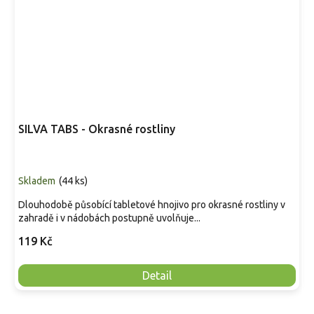
SILVA TABS - Okrasné rostliny
Skladem
(
44 ks
)
Dlouhodobě působící tabletové hnojivo pro okrasné rostliny v
zahradě i v nádobách postupně uvolňuje...
119 Kč
Detail