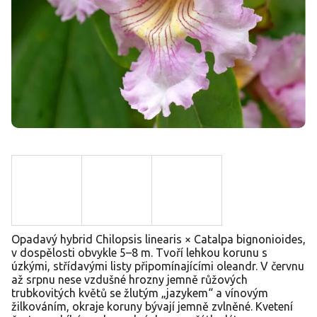
Opadavý hybrid Chilopsis linearis × Catalpa bignonioides,
v dospělosti obvykle 5–8 m. Tvoří lehkou korunu s
úzkými, střídavými listy připomínajícími oleandr. V červnu
až srpnu nese vzdušné hrozny jemně růžových
trubkovitých květů se žlutým „jazykem“ a vínovým
žilkováním, okraje koruny bývají jemně zvlněné. Kvetení