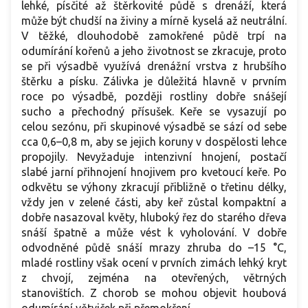
lehké, písčité až štěrkovité půdě s drenáží, která
může být chudší na živiny a mírně kyselá až neutrální.
V těžké, dlouhodobě zamokřené půdě trpí na
odumírání kořenů a jeho životnost se zkracuje, proto
se při výsadbě využívá drenážní vrstva z hrubšího
štěrku a písku. Zálivka je důležitá hlavně v prvním
roce po výsadbě, později rostliny dobře snášejí
sucho a přechodný přísušek. Keře se vysazují po
celou sezónu, při skupinové výsadbě se sází od sebe
cca 0,6–0,8 m, aby se jejich koruny v dospělosti lehce
propojily. Nevyžaduje intenzivní hnojení, postačí
slabé jarní přihnojení hnojivem pro kvetoucí keře. Po
odkvětu se výhony zkracují přibližně o třetinu délky,
vždy jen v zelené části, aby keř zůstal kompaktní a
dobře nasazoval květy, hluboký řez do starého dřeva
snáší špatně a může vést k vyholování. V dobře
odvodněné půdě snáší mrazy zhruba do –15 °C,
mladé rostliny však ocení v prvních zimách lehký kryt
z chvojí, zejména na otevřených, větrných
stanovištích. Z chorob se mohou objevit houbová
odumírání větviček při přemokření.