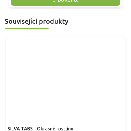
n
hustším dojmem.
n
Související produkty
SILVA TABS - Okrasné rostliny