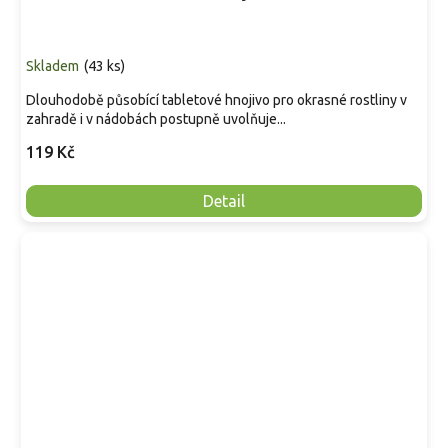
Skladem
(
43 ks
)
Dlouhodobě působící tabletové hnojivo pro okrasné rostliny v
zahradě i v nádobách postupně uvolňuje...
119 Kč
Detail