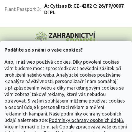
A: Cytisus B: CZ-4282 C: 26/FP/0007
Plant Passport 3
:
D: PL
Z
á
p
a
Podělíte se s námi o vaše cookies?
t
Vše o nákupu
í
Ano, i náš web používá cookies. Díky povolení cookies
vám budeme moct zprostředkovat nevšední zážitek při
prohlížení našeho webu. Analytické cookies používáme
Informace pro Vás
k analýze návštěvnosti, personalizační nám pomáhají
s přizpůsobením webu a díky marketingovým cookies se
Kontakujte nás
vám zobrazí takové reklamy, které vás nebudou
otravovat.
S vaším souhlasem můžeme používat cookies
a osobní údaje k personalizaci reklam a měření
reklamních kampaní. Naše podmínky ochrany osobních
údajů naleznete zde:
Podmínky ochrany osobních údajů.
Více informací o tom, jak Google zpracovává vaše osobní