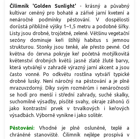
Čilimník 'Golden Sunlight'
-
krásný a půvabný
kultivar ceněný pro bohaté a zářivé jarní kvetení a
nenáročné podmínky pěstování. V dospělosti
dorůstá přibližně výšky 1–1,5 metru a podobné šířky.
Listy jsou drobné, trojčetné, zelené. Většinu vegetační
sezóny dominuje keři štíhlý habitus s jemnou
strukturou. Stonky jsou tenké, ale přesto pevné. Od
května do června pokryje keř početná motýlkovitá
květenství drobných květů jasně zlatě žluté barvy,
která vytvářejí v zahradě výrazný jarní akcent a jsou
často vonné. Po odkvětu rostlina vytváří typické
drobné lusky. Není náročný na pěstování a je plně
mrazuvzdorný. Díky svým rozměrům i nenáročnosti
se hodí pro menší i střední zahrady, suché skalky,
suchomilné výsadby, písčité svahy, okraje záhonů či
jako kontrastní prvek v trvalkových i keřových
výsadbách. Výborně vynikne i jako solitér.
Pěstování:
Vhodné je plně osluněné, teplé a
chráněné stanoviště. Čilimník nejlépe prospívá v