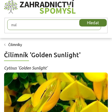
Přejít
na
obsah
Hledat
Čilimníky
Čilimník 'Golden Sunlight'
Cytisus 'Golden Sunlight'