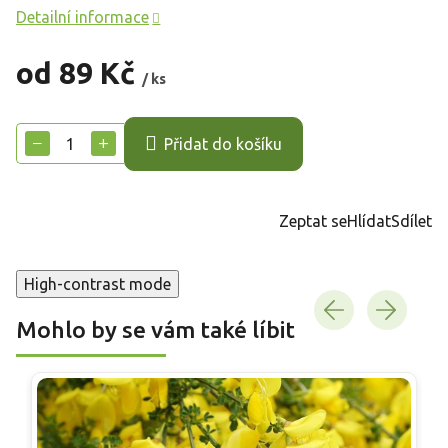
Detailní informace
od
89 Kč
/ ks
Měrná
cena:
−
+
Přidat do košíku
Zeptat se
Hlídat
Sdílet
High-contrast mode
Mohlo by se vám také líbit