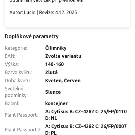
Autor: Lucie | Revize: 4.12. 2025
Doplňkové parametry
Kategorie
:
Čilimníky
EAN
:
Zvolte variantu
Výška
:
140-160
Barva květu
:
Žlutá
Doba květu
:
Květen
,
Červen
Světelné
Slunce
podmínky
:
Balení
:
kontejner
A: Cytisus B: CZ-4282 C: 25/FP/0110
Plant Passport
:
D: NL
A: Cytisus B: CZ-4282 C: 26/FP/0007
Plant Passport 2
:
D: PL