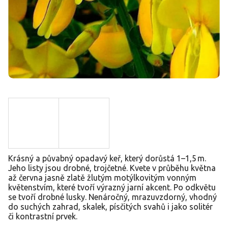
Krásný a půvabný opadavý keř, který dorůstá 1–1,5 m.
Jeho listy jsou drobné, trojčetné. Kvete v průběhu května
až června jasně zlatě žlutým motýlkovitým vonným
květenstvím, které tvoří výrazný jarní akcent. Po odkvětu
se tvoří drobné lusky. Nenáročný, mrazuvzdorný, vhodný
do suchých zahrad, skalek, písčitých svahů i jako solitér
či kontrastní prvek.