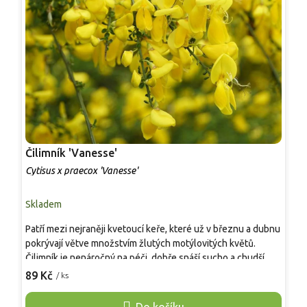
Čilimník 'Vanesse'
Č
Cytisus x praecox 'Vanesse'
C
Skladem
S
Patří mezi nejraněji kvetoucí keře, které už v březnu a dubnu
K
pokrývají větve množstvím žlutých motýlovitých květů.
n
Čilimník je nenáročný na péči, dobře snáší sucho a chudší
v
půdy a vyžaduje pouze slunné stanoviště. Díky kompaktnímu
89 Kč
/ ks
k
o
růstu se uplatňuje v menších zahradách, na svazích i v
v
nádobách. Oproti běžným kultivarům působí vyrovnanějším a
Do košíku