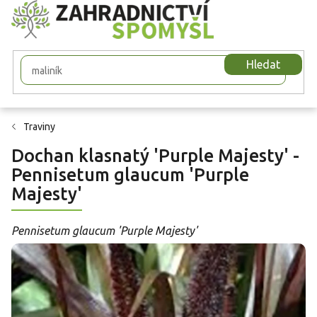
Přejít
na
obsah
Hledat
Traviny
Dochan klasnatý 'Purple Majesty' -
Pennisetum glaucum 'Purple
Majesty'
Pennisetum glaucum 'Purple Majesty'