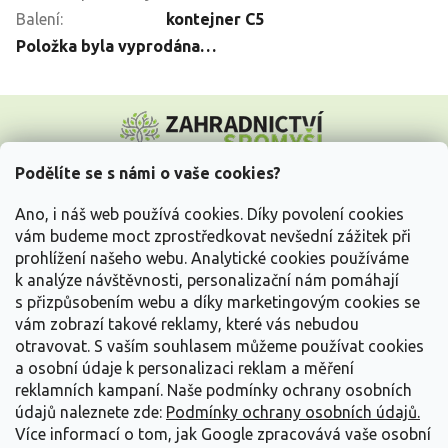
Balení
:
kontejner C5
Položka byla vyprodána…
Z
á
p
a
Podělíte se s námi o vaše cookies?
t
Vše o nákupu
í
Ano, i náš web používá cookies. Díky povolení cookies
vám budeme moct zprostředkovat nevšední zážitek při
prohlížení našeho webu. Analytické cookies používáme
Informace pro Vás
k analýze návštěvnosti, personalizační nám pomáhají
s přizpůsobením webu a díky marketingovým cookies se
Kontakujte nás
vám zobrazí takové reklamy, které vás nebudou
otravovat.
S vaším souhlasem můžeme používat cookies
a osobní údaje k personalizaci reklam a měření
reklamních kampaní. Naše podmínky ochrany osobních
údajů naleznete zde:
Podmínky ochrany osobních údajů.
Více informací o tom, jak Google zpracovává vaše osobní