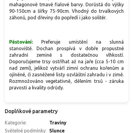
s
mahagonově tmavě fialové barvy. Dorůstá do výšky
r
90-150cm a šířky 75-90cm. Vhodný do
trvalkových
záhonů, pod dřeviny do popředí i jako solitér.
Pěstování:
Preferuje umístění na slunná
stanoviště. Dochan prospívá v dobře propustné
zahradní zemině s dostatečnou vlhkostí.
Doporučujeme trsy ostříhat až na jaře (cca 5-10 cm
nad zemí), jelikož vytváří zimní ochranu kořenům a
ojíněné, či zasněžené listy ozvláštní zahradu i v zimě.
Rozmnožováno vegetativně, dělením trsů - záruka
pravosti a kvality odrůdy.
Doplňkové parametry
Kategorie
:
Traviny
Světelné podmínky
:
Slunce