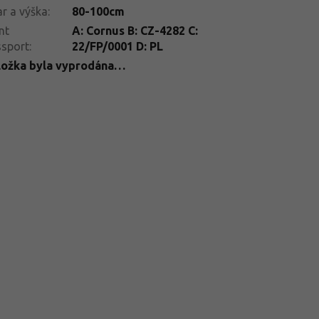
r a výška
:
80-100cm
nt
A: Cornus B: CZ-4282 C:
ssport
:
22/FP/0001 D: PL
ložka byla vyprodána…