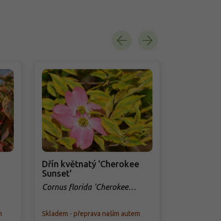
Akce
Dřín květnatý 'Cherokee
Svída bílá 
Sunset'
Cornus alba
Cornus florida 'Cherokee
Sunset'
m
Skladem - přeprava naším autem
Skladem