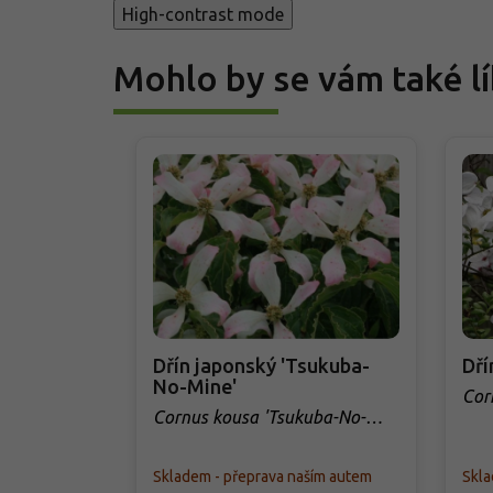
High-contrast mode
Mohlo by se vám také lí
Dřín japonský 'Tsukuba-
Dří
No-Mine'
Cor
Cornus kousa 'Tsukuba-No-
Mine'
Skladem - přeprava naším autem
Skla