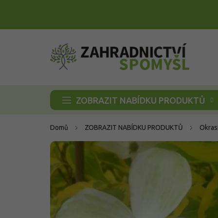
Přejít
na
obsah
ZOBRAZIT NABÍDKU PRODUKTŮ
Domů
ZOBRAZIT NABÍDKU PRODUKTŮ
Okras