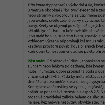
Dřín japonský
pochází z východní Asie, konkré
8 metrů a obdobné šířky, tvoří elegantní a z
nebo stromky s vodorovně až vzpřímeně posta
jsou oválné, světle zelené barvy s výraznou t
barvy. Květy se objevují později než u jiných 
několik týdnů. Jsou to krémově bílé až světle r
jsou malé bobule, kulatého tvaru, zpravidla 
Vzhledem výrazně připomínají krásnou zralou 
každého prostoru půvab, kouzlo jarních květů 
kteří ocení tu nezapomenutelnou paletu přírod
Pěstování:
Při pěstování dřínu japonského se 
sluncem nebo lehkým polostínem, kde květenst
hlubší, humózní, dobře propustná půda s dos
v rozmezí pH 5–6,5. Půda by měla zůstávat 
drenáž a vrstva mulče, která omezuje vysychá
Kontejnerované rostliny se vysazují nejčastěji
solitér se ponechává rozestup alespoň 2,5–3 
prospívá pravidelná zálivka během delšího su
na jaře. Řez nebývá nezbytný, obvykle stačí na