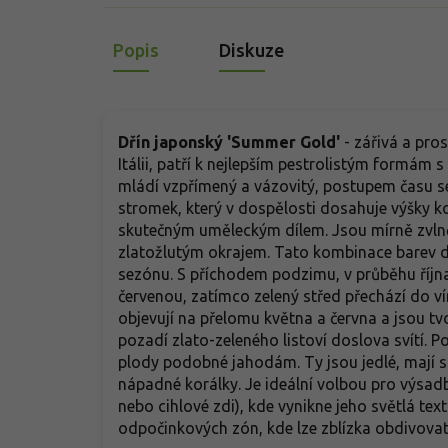
Popis
Diskuze
Dřín japonský 'Summer Gold'
- zářivá a pros
Itálii, patří k nejlepším pestrolistým formám 
mládí vzpřímený a vázovitý, postupem času se 
stromek, který v dospělosti dosahuje výšky ko
skutečným uměleckým dílem. Jsou mírně zvlněn
zlatožlutým okrajem. Tato kombinace barev do
sezónu. S příchodem podzimu, v průběhu října
červenou, zatímco zelený střed přechází do ví
objevují na přelomu května a června a jsou tvoř
pozadí zlato-zeleného listoví doslova svítí. 
plody podobné jahodám. Ty jsou jedlé, mají s
nápadné korálky. Je ideální volbou pro výsad
nebo cihlové zdi), kde vynikne jeho světlá text
odpočinkových zón, kde lze zblízka obdivova