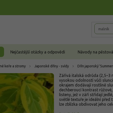
Nejčastější otázky a odpovědi
Návody na pěstován
né keře a stromy
Japonské dříny - svídy
Dřín japonský 'Summer
Zářivá italská odrůda (2,5–3 
vysokou odolností vůči slunci
okrajem dodávají rostlině slun
dechberoucí kontrast růžové, 
listeny, jež v září střídají j
světlé textuře je ideální pře
lze zblízka obdivovat jeho ce