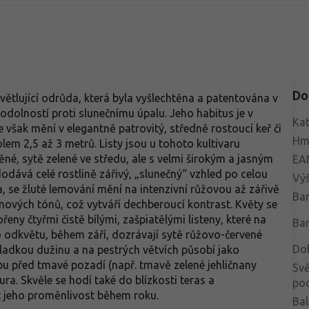
Do
větlující odrůda, která byla vyšlechtěna a patentována v
s odolností proti slunečnímu úpalu. Jeho habitus je v
Kat
však mění v elegantně patrovitý, středně rostoucí keř či
Hm
lem 2,5 až 3 metrů. Listy jsou u tohoto kultivaru
é, sytě zelené ve středu, ale s velmi širokým a jasným
EA
dává celé rostlině zářivý, „slunečný“ vzhled po celou
Vý
, se žluté lemování mění na intenzivní růžovou až zářivě
Bar
nových tónů, což vytváří dechberoucí kontrast. Květy se
eny čtyřmi čistě bílými, zašpiatělými listeny, které na
Bar
Po odkvětu, během září, dozrávají sytě růžovo-červené
Do
ladkou dužinu a na pestrých větvích působí jako
bu před tmavé pozadí (např. tmavě zelené jehličnany
Svě
ura. Skvěle se hodí také do blízkosti teras a
po
t jeho proměnlivost během roku.
Bal