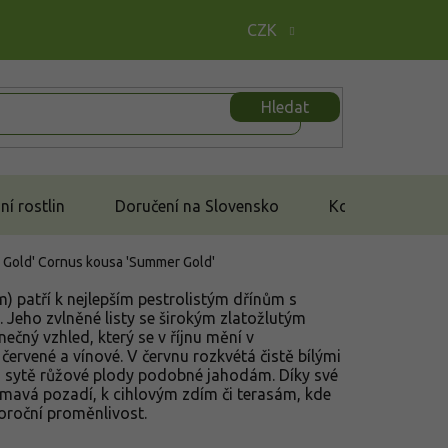
CZK
Hledat
í rostlin
Doručení na Slovensko
Kontakt
 Gold'
Cornus kousa 'Summer Gold'
m) patří k nejlepším pestrolistým dřínům s
. Jeho zvlněné listy se širokým zlatožlutým
ečný vzhled, který se v říjnu mění v
červené a vínové. V červnu rozkvétá čistě bílými
edlé, sytě růžové plody podobné jahodám. Díky své
d tmavá pozadí, k cihlovým zdím či terasám, kde
loroční proměnlivost.