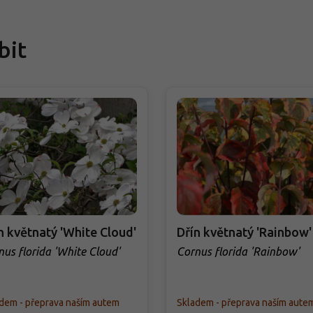
bit
n květnatý 'White Cloud'
Dřín květnatý 'Rainbow'
nus florida 'White Cloud'
Cornus florida 'Rainbow'
dem - přeprava naším autem
Skladem - přeprava naším aute