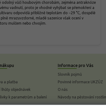
cně odolný vůči houbovým chorobám, zejména antraknóze
iovému vadnutí, proto je vhodné vyhýbat se přemokření a
tivaru odpovídá přibližně teplotám do −29 °C, dospělé
R plně mrazuvzdorné, mladé sazenice však ocení v
storu mulčem nebo chvojím.
 nákupu
Informace pro Vás
Slovník pojmů
a a platba
Povinné informace UKZÚZ
 lhůty objednávek
O nás
livky k parametrům a balení
Návody na pěstování rostli