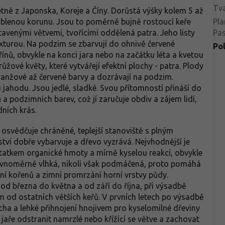
Tva
tně z Japonska, Koreje a Číny. Dorůstá výšky kolem 5 až
aoblenou korunu. Jsou to poměrně bujně rostoucí keře
Pla
venými větvemi, tvořícími oddělená patra. Jeho listy
Pa
exturou. Na podzim se zbarvují do ohnivě červené
Po
dřínů, obvykle na konci jara nebo na začátku léta a kvetou
ůžové květy, které vytvářejí efektní plochy - patra. Plody
oranžové až červené barvy a dozrávají na podzim.
jahodu. Jsou jedlé, sladké. Svou přítomností přináší do
a podzimních barev, což jí zaručuje obdiv a zájem lidí,
ních krás.
osvědčuje chráněné, teplejší stanoviště s plným
ví dobře vybarvuje a dřevo vyzrává. Nejvhodnější je
tatkem organické hmoty a mírně kyselou reakcí, obvykle
rovnoměrně vlhká, nikoli však podmáčená, proto pomáhá
ní kořenů a zimní promrzání horní vrstvy půdy.
 od března do května a od září do října, při výsadbě
m od ostatních větších keřů. V prvních letech po výsadbě
cha a lehké přihnojení hnojivem pro kyselomilné dřeviny
 jaře odstranit namrzlé nebo křížící se větve a zachovat