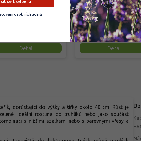
ásit se k odběru
tná, vytrvalá a trsnatá okrasná
Výrazná komule s netradičně
a pocházející z Jižní Ameriky,
zbarvenými květy, které v průb
cování osobních údajů
á v době květu dorůstá až 250
kvetení mění odstíny od oranžo
Od září vytváří bohatá,
přes růžovou až po fialovou. Kv
 159 Kč
od 169 Kč
/ ks
/ ks
holatá květenství světle
od července do září a pravideln
vé barvy, jež na rostlině vydrží
přitahuje motýly i další opylovač
ři měsíce. Svěže zelené listy s
Keř má přehledný vzrůst, dobře
Detail
Detail
dralým nádechem jsou dlouhé,
udržuje a uplatňuje se jako solit
 a ostře pilovité. Vynikne jako
ve smíšených keřových výsadbá
éra, hodí se i k řezu.
Oproti běžným komulím působí
barevně živějším a dynamičtějš
dojmem.
Do
keřík, dorůstající do výšky a šířky okolo 40 cm. Růst je
zelené. Ideální rostlina do truhlíků nebo jako součást
Kat
kombinaci s nižšími azalkami nebo s barevnými vřesy a
EA
Ná
inná stanoviště, do dobře propustných, mírně kyselých