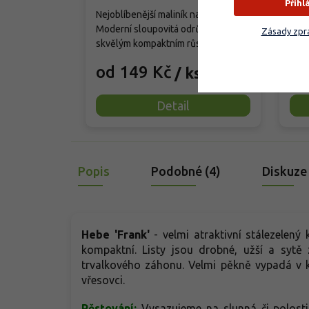
Přihl
Nejoblíbenější maliník na trhu.
Mohu
Moderní sloupovitá odrůda se
tráv
Zásady zpra
skvělým kompaktním růstem, která
kter
přináší od června do srpna bohatou
cm. 
od 149 Kč
od
/ ks
úrodu velkých, sladkých a
choc
šťavnatých plodů. Pevné vzpřímené
růžo
výhony tvoří elegantní habitus bez
až t
Detail
nutnosti opory, ideální pro nádoby,
namo
balkony i malé zahrady.
úzké
Mrazuvzdornost do −25 °C a
solit
spolehlivá vitalita z něj dělají
Popis
Podobné (4)
Diskuze
skvělou volbu pro každého
pěstitele.
Hebe 'Frank'
- velmi atraktivní stálezelený 
kompaktní. Listy jsou drobné, užší a sytě 
trvalkového záhonu. Velmi pěkně vypadá v 
vřesovci.
Pěstování:
Vysazujeme na slunná či polost