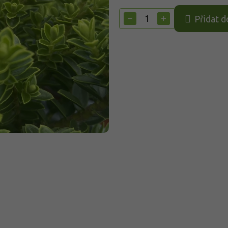
Měrná
cena:
−
+
Přidat d