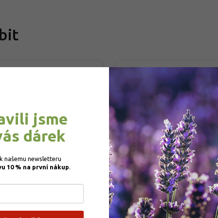
bit
inka
Výrazné zbarvení!
íbeno zákazníky❤️
Novinka
Oblíbeno zákazníky❤️
avili jsme
vás dárek
 k našemu newsletteru 
pová tráva 'Rosea' -
Komule Weyerova 'Flow
vu 10 % na první nákup
.
taderia selloana
Power®'
sea'
taderia selloana 'Rosea'
Buddleja weyeriana 'Flowe
Power®'
adem
PŘEDOBJEDNÁVKA PODZIM 2