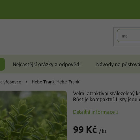
Nejčastější otázky a odpovědi
Návody na pěstován
 a vřesovce
Hebe 'Frank'
Hebe 'Frank'
Velmi atraktivní stálezelený k
Růst je kompaktní. Listy jsou 
Detailní informace
99 Kč
/ ks