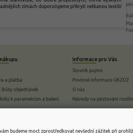
pěs
dnějších zimách doporučujeme přikrytí netkanou textilií
Bal
Pla
Pa
 nákupu
Informace pro Vás
Slovník pojmů
a a platba
Povinné informace UKZÚZ
 lhůty objednávek
O nás
livky k parametrům a balení
Návody na pěstování rostli
pení od kupní smlouvy
mace
s vám budeme moct zprostředkovat nevšední zážitek při prohlí