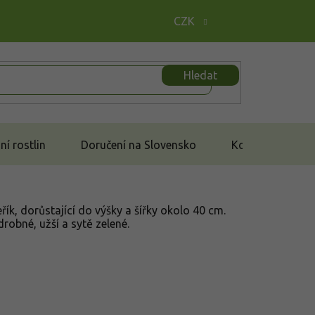
CZK
Hledat
í rostlin
Doručení na Slovensko
Kontakt
eřík, dorůstající do výšky a šířky okolo 40 cm.
drobné, užší a sytě zelené.