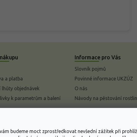
 nákupu
Informace pro Vás
Slovník pojmů
a a platba
Povinné informace UKZÚZ
 lhůty objednávek
O nás
livky k parametrům a balení
Návody na pěstování rostli
pení od kupní smlouvy
mace
s vám budeme moct zprostředkovat nevšední zážitek při prohlí
ace o ochraně osobních