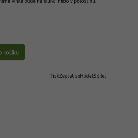
írně vlhké půdě na slunci nebo v polostínu.
o košíku
Tisk
Zeptat se
Hlídat
Sdílet