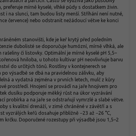
v zahradách a parcích. Často se využívá jako působivý
 preferuje mírně kyselé, vlhké půdy s dostatkem živin.
ůst i na slunci, tam budou listy menší. Stříhání není nutné,
once července) nebo odstranit nežádoucí větve ke konci
hráněném stanovišti, kde je keř krytý před poledním
enzie dubolisté se doporučuje humózní, mírně vlhká, ale
šeliny či listovky. Optimální je mírně kyselé pH 5,5–
ořenová hniloba, u tohoto kultivar pH neovlivňuje barvu
ství do určitých tónů. Rostliny v kontejnerech se
a po výsadbě se dbá na pravidelnou zálivku, aby
elná a vydatná zejména v prvních letech, mulč z kůry
ové prostředí. Hnojení se provádí na jaře hnojivem pro
ytek dusíku podporuje měkký růst na úkor vyzrávání
ací probírka a na jaře se odstraňují vymrzlé a slabé větve.
by s kvalitní drenáží, v zimě chráněné v závětří a s
vyzrálých keřů dosahuje přibližně −23 až −26 °C,
lem krčku. Doporučené rozestupy při výsadbě jsou 1,5–2