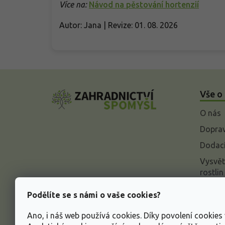
Více na:
Návod na pěstování hortenzií
Autor: Jana | Revize: 01. 08. 2026
Z
á
Vše o
p
a
O nás
t
í
Doprav
Dodací
Vysvět
rostlin
Odstou
Podělíte se s námi o vaše cookies?
Rekla
Ano, i náš web používá cookies. Díky povolení cookie
Inform