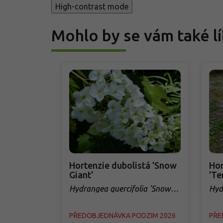
High-contrast mode
Mohlo by se vám také lí
Hortenzie dubolistá 'Snow
Hor
Giant'
'Te
Hydrangea quercifolia 'Snow
Hyd
Giant'
'Te
PŘEDOBJEDNÁVKA PODZIM 2026
PŘE