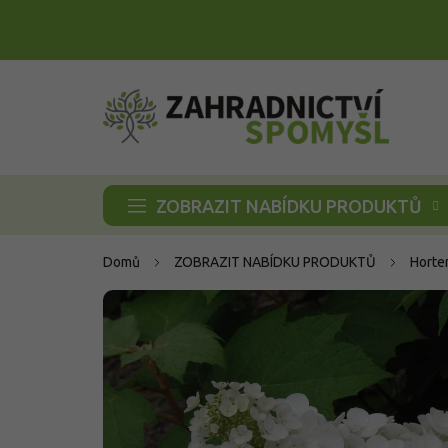
Přejít
na
obsah
ZOBRAZIT NABÍDKU PRODUKTŮ
Domů
ZOBRAZIT NABÍDKU PRODUKTŮ
Horte