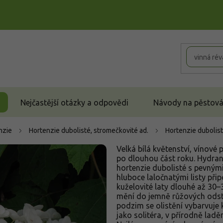
Nejčastější otázky a odpovědi
Návody na pěstován
nzie
Hortenzie dubolisté, stromečkovité ad.
Hortenzie dubolist
Velká bílá květenství, vínové
po dlouhou část roku. Hydrang
hortenzie dubolisté s pevnými
hluboce laločnatými listy při
kuželovité laty dlouhé až 30
mění do jemně růžových odstí
podzim se olistění vybarvuje 
jako solitéra, v přírodně ladě