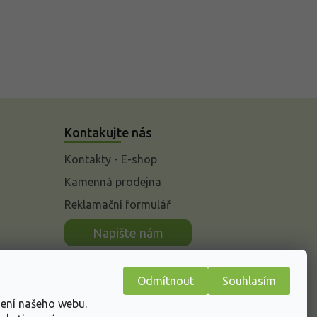
Kontakujte nás
Kontakty - E-shop
Kamenná prodejna
Reklamační formulář
n
Napište nám
Odmítnout
Souhlasím
žení našeho webu.