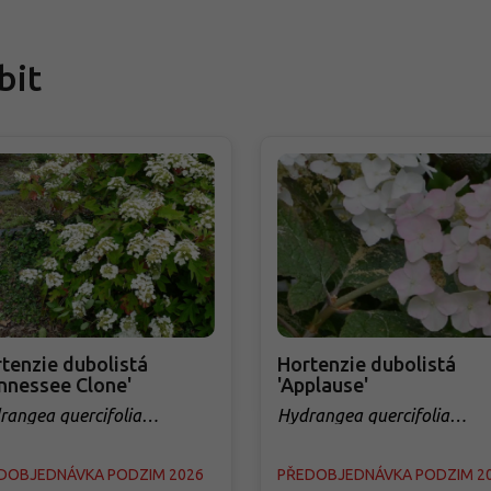
bit
tenzie dubolistá
Hortenzie dubolistá
nnessee Clone'
'Applause'
rangea quercifolia
Hydrangea quercifolia
nnessee Clone'
'Applause'
DOBJEDNÁVKA PODZIM 2026
PŘEDOBJEDNÁVKA PODZIM 2