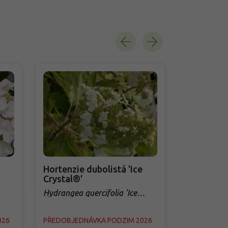
Hortenzie dubolistá 'Ice
Hortenzie 
Crystal®'
Hydrangea q
Hydrangea quercifolia 'Ice
Crystal'
026
PŘEDOBJEDNÁVKA PODZIM 2026
PŘEDOBJED