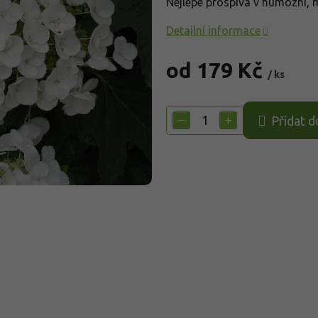
Nejlépe prospívá v humózní, m
Detailní informace
od
179 Kč
/ ks
Měrná
cena:
−
+
Přidat d