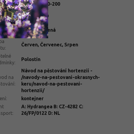
ška
:
200-250
,
150-200
rva
Bílá
,
Růžová
tu
:
rva
Vínová, Zelená
tu
:
ba
Červen
,
Červenec
,
Srpen
tu
:
telné
Polostín
dmínky
:
Návod na pěstování hortenzií -
vod na
/navody-na-pestovani-okrasnych-
tování
:
keru/navod-na-pestovani-
hortenzii/
ení
:
kontejner
nt
A: Hydrangea B: CZ-4282 C:
ssport
:
26/FP/0122 D: NL