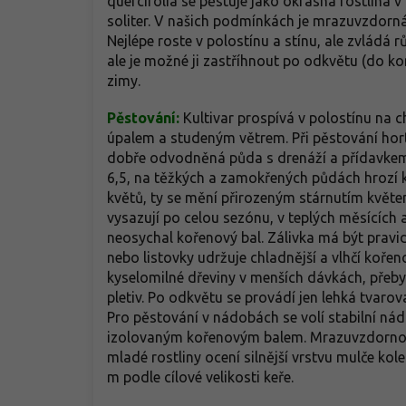
quercifolia se pěstuje jako okrasná rostlina 
soliter. V našich podmínkách je mrazuvzdorná,
Nejlépe roste v polostínu a stínu, ale zvládá r
ale je možné ji zastříhnout po odkvětu (do k
zimy.
Pěstování:
Kultivar prospívá v polostínu na c
úpalem a studeným větrem. Při pěstování hort
dobře odvodněná půda s drenáží a přídavkem ra
6,5, na těžkých a zamokřených půdách hrozí k
květů, ty se mění přirozeným stárnutím květen
vysazují po celou sezónu, v teplých měsících 
neosychal kořenový bal. Zálivka má být pravid
nebo listovky udržuje chladnější a vlhčí kořen
kyselomilné dřeviny v menších dávkách, přeb
pletiv. Po odkvětu se provádí jen lehká tvarov
Pro pěstování v nádobách se volí stabilní nádo
izolovaným kořenovým balem. Mrazuvzdornost 
mladé rostliny ocení silnější vrstvu mulče ko
m podle cílové velikosti keře.