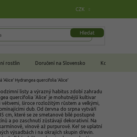
CZK
Hledat
í rostlin
Doručení na Slovensko
Kontakt
á 'Alice'
Hydrangea quercifolia 'Alice'
 podzimní listy a výrazný habitus zdobí zahradu
ea quercifolia 'Alice' je mohutnější kultivar
 větvemi, široce rozložitým růstem a velkými,
pomínajícími dub. Od června do srpna vytváří
–35 cm, které se ze smetanově bílé postupně
nů a po zaschnutí zůstávají dekorativní. Na
karmínově, vínově až purpurově. Keř se uplatní
ných výsadbách i na okrajích skupin dřevin.