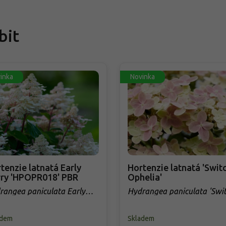
bit
inka
Novinka
tenzie latnatá Early
Hortenzie latnatá 'Swit
ry 'HPOPR018' PBR
Ophelia'
rangea paniculata Early
Hydrangea paniculata 'Swi
ry 'HPOPR018' PBR
Ophelia'
adem
Skladem