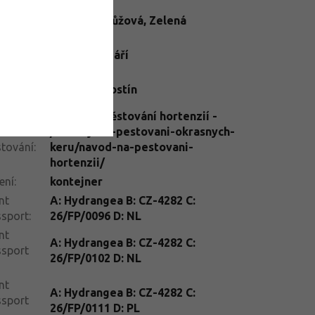
rva
Krémová
,
Růžová
,
Zelená
tu
:
ba
Červenec
,
Září
tu
:
telné
Slunce
,
Polostín
dmínky
:
Návod na pěstování hortenzií -
vod na
/navody-na-pestovani-okrasnych-
tování
:
keru/navod-na-pestovani-
hortenzii/
ení
:
kontejner
nt
A: Hydrangea B: CZ-4282 C:
ssport
:
26/FP/0096 D: NL
nt
A: Hydrangea B: CZ-4282 C:
ssport
26/FP/0102 D: NL
nt
A: Hydrangea B: CZ-4282 C:
ssport
26/FP/0111 D: PL