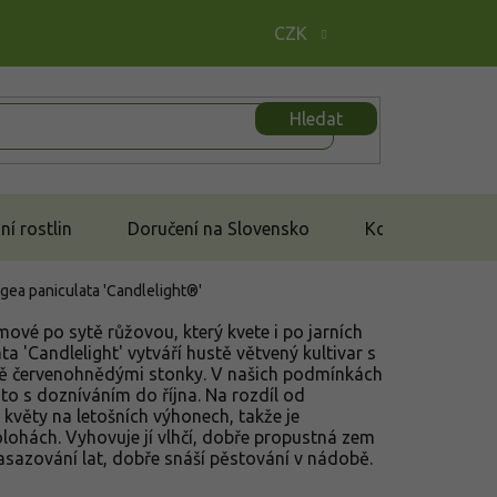
CZK
Hledat
í rostlin
Doručení na Slovensko
Kontakt
gea paniculata 'Candlelight®'
mové po sytě růžovou, který kvete i po jarních
a 'Candlelight' vytváří hustě větvený kultivar s
zně červenohnědými stonky. V našich podmínkách
sto s dozníváním do října. Na rozdíl od
 květy na letošních výhonech, takže je
polohách. Vyhovuje jí vlhčí, dobře propustná zem
asazování lat, dobře snáší pěstování v nádobě.