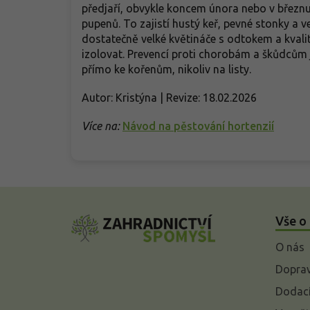
předjaří, obvykle koncem února nebo v březnu,
pupenů. To zajistí hustý keř, pevné stonky a v
dostatečně velké květináče s odtokem a kval
izolovat. Prevencí proti chorobám a škůdcům
přímo ke kořenům, nikoliv na listy.
Autor: Kristýna | Revize: 18.02.2026
Více na:
Návod na pěstování hortenzií
Z
á
Vše o
p
a
O nás
t
í
Doprav
Dodací