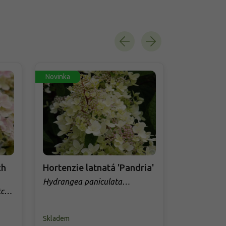
Novinka
Novinka
Oblíbeno zá
ch
Hortenzie latnatá 'Pandria'
Hortenzie
Red'®
Hydrangea paniculata
'Pandria'
tch
Hydrangea 
Red'
Skladem
PŘEDOBJED