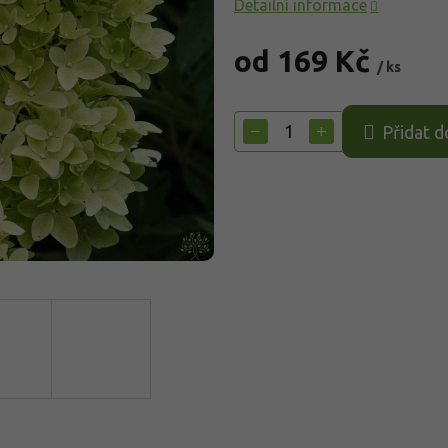
Detailní informace
od
169 Kč
/ ks
Měrná
cena:
−
+
Přidat d