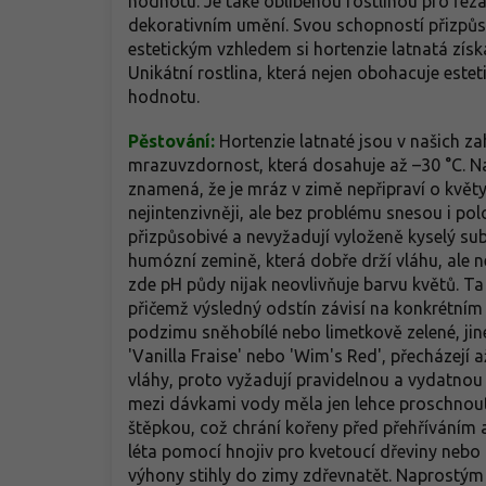
hodnotu. Je také oblíbenou rostlinou pro řeza
dekorativním umění. Svou schopností přizpůs
estetickým vzhledem si hortenzie latnatá získa
Unikátní rostlina, která nejen obohacuje estet
hodnotu.
Pěstování:
Hortenzie latnaté jsou v našich z
mrazuvzdornost, která dosahuje až –30 °C. Na
znamená, že je mráz v zimě nepřipraví o květy
nejintenzivněji, ale bez problému snesou i pol
přizpůsobivé a nevyžadují vyloženě kyselý subs
humózní zemině, která dobře drží vláhu, ale n
zde pH půdy nijak neovlivňuje barvu květů. T
přičemž výsledný odstín závisí na konkrétním
podzimu sněhobílé nebo limetkově zelené, jiné
'Vanilla Fraise' nebo 'Wim's Red', přecházejí 
vláhy, proto vyžadují pravidelnou a vydatnou 
mezi dávkami vody měla jen lehce proschnout
štěpkou, což chrání kořeny před přehříváním 
léta pomocí hnojiv pro kvetoucí dřeviny nebo
výhony stihly do zimy zdřevnatět. Naprostým