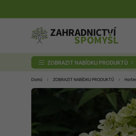
Přejít
na
obsah
ZOBRAZIT NABÍDKU PRODUKTŮ
Domů
ZOBRAZIT NABÍDKU PRODUKTŮ
Horte