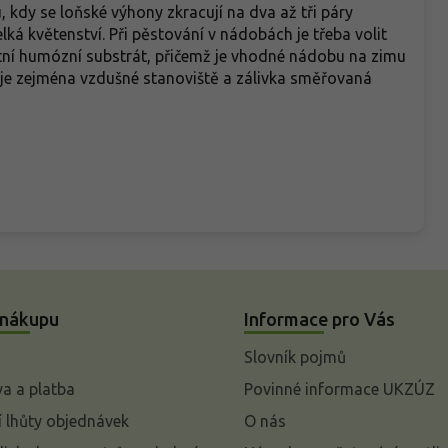
 kdy se loňské výhony zkracují na dva až tři páry
elká květenství. Při pěstování v nádobách je třeba volit
itní humózní substrát, přičemž je vhodné nádobu na zimu
 je zejména vzdušné stanoviště a zálivka směřovaná
 nákupu
Informace pro Vás
Slovník pojmů
a a platba
Povinné informace UKZÚZ
 lhůty objednávek
O nás