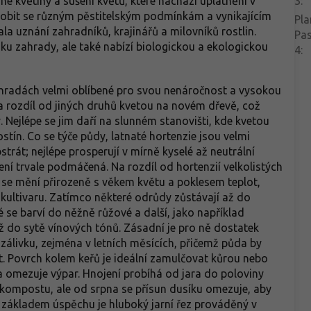
né květiny a sušení květů, které nachází uplatnění v
3
:
obit se různým pěstitelským podmínkám a vynikajícím
Pla
la uznání zahradníků, krajinářů a milovníků rostlin.
Pa
iku zahrady, ale také nabízí biologickou a ekologickou
4
:
ahradách velmi oblíbené pro svou nenáročnost a vysokou
 rozdíl od jiných druhů kvetou na novém dřevě, což
. Nejlépe se jim daří na slunném stanovišti, kde kvetou
ostín. Co se týče půdy, latnaté hortenzie jsou velmi
trát; nejlépe prosperují v mírně kyselé až neutrální
ení trvale podmáčená. Na rozdíl od hortenzií velkolistých
a se mění přirozeně s věkem květu a poklesem teplot,
 kultivaru. Zatímco některé odrůdy zůstávají až do
 se barví do něžně růžové a další, jako například
až do sytě vínových tónů. Zásadní je pro ně dostatek
zálivku, zejména v letních měsících, přičemž půda by
. Povrch kolem keřů je ideální zamulčovat kůrou nebo
a omezuje výpar. Hnojení probíhá od jara do poloviny
 kompostu, ale od srpna se přísun dusíku omezuje, aby
 základem úspěchu je hluboký jarní řez prováděný v