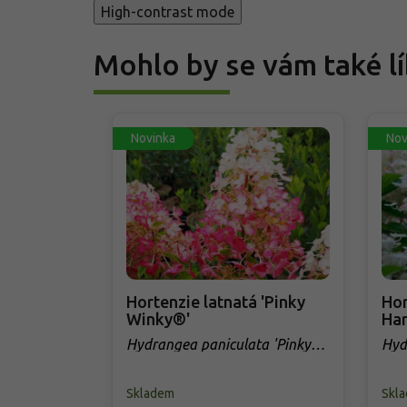
High-contrast mode
Mohlo by se vám také lí
Novinka
Nov
Hortenzie latnatá 'Pinky
Hor
Winky®'
Har
Hydrangea paniculata 'Pinky
Hyd
Winky®'
Har
Skladem
Skl