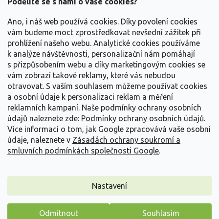
a
Podělíte se s námi o vaše cookies?
t
Vše o nákupu
í
Ano, i náš web používá cookies. Díky povolení cookies
vám budeme moct zprostředkovat nevšední zážitek při
prohlížení našeho webu. Analytické cookies používáme
Informace pro Vás
k analýze návštěvnosti, personalizační nám pomáhají
s přizpůsobením webu a díky marketingovým cookies se
Kontakujte nás
vám zobrazí takové reklamy, které vás nebudou
otravovat.
S vaším souhlasem můžeme používat cookies
a osobní údaje k personalizaci reklam a měření
reklamních kampaní. Naše podmínky ochrany osobních
údajů naleznete zde:
Podmínky ochrany osobních údajů.
Více informací o tom, jak Google zpracovává vaše osobní
údaje, naleznete v
Zásadách ochrany soukromí a
smluvních podmínkách společnosti Google
.
Vytvořil Shoptet
Nastavení
Copyright 2026
Zahradnictví Spomyšl
. Všechna práva
Odmítnout
Souhlasím