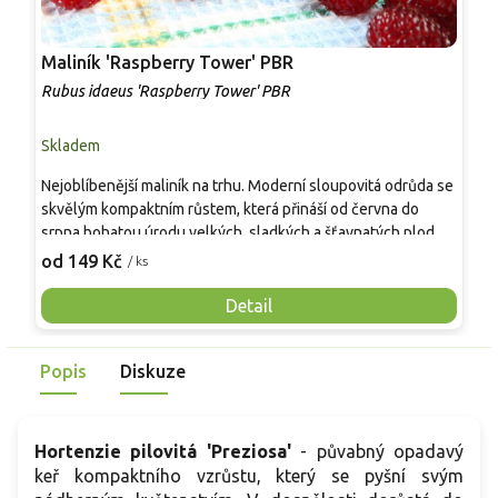
Maliník 'Raspberry Tower' PBR
P
'
Rubus idaeus 'Raspberry Tower' PBR
C
Skladem
S
Nejoblíbenější maliník na trhu. Moderní sloupovitá odrůda se
M
skvělým kompaktním růstem, která přináší od června do
A
srpna bohatou úrodu velkých, sladkých a šťavnatých plodů.
v
Pevné vzpřímené výhony tvoří elegantní habitus bez
j
od 149 Kč
o
/ ks
nutnosti opory, ideální pro nádoby, balkony i malé zahrady.
n
Mrazuvzdornost do −25 °C a spolehlivá vitalita z něj dělají
V
Detail
skvělou volbu pro každého pěstitele.
Popis
Diskuze
Hortenzie pilovitá 'Preziosa'
- půvabný opadavý
keř kompaktního vzrůstu, který se pyšní svým