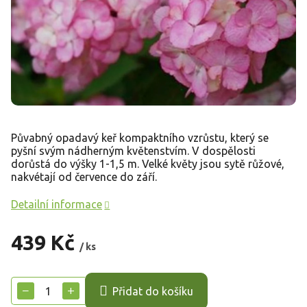
Půvabný opadavý keř kompaktního vzrůstu, který se
pyšní svým nádherným květenstvím. V dospělosti
dorůstá do výšky 1-1,5 m. Velké květy jsou sytě růžové,
nakvétají od července do září.
Detailní informace
439 Kč
/ ks
Měrná
cena:
−
+
Přidat do košíku