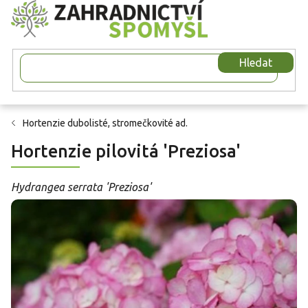
Přejít
na
obsah
Hledat
Hortenzie dubolisté, stromečkovité ad.
Hortenzie pilovitá 'Preziosa'
Hydrangea serrata 'Preziosa'