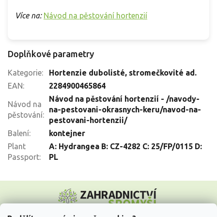
Více na:
Návod na pěstování hortenzií
Doplňkové parametry
Kategorie
:
Hortenzie dubolisté, stromečkovité ad.
EAN
:
2284900465864
Návod na pěstování hortenzií - /navody-
Návod na
na-pestovani-okrasnych-keru/navod-na-
pěstování
:
pestovani-hortenzii/
Balení
:
kontejner
Plant
A: Hydrangea B: CZ-4282 C: 25/FP/0115 D:
Passport
:
PL
Z
á
p