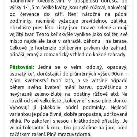
nádherným květenstvím. V dospělosti dorůstá do
výšky 1-1,5 m. Velké květy jsou sytě růžové, nakvétají
od července do září. Není náročná na půdní
podmínky, nicméně vyžaduje pravidelnou zálivku,
obzvláště přes léto. Listy jsou tmavě zelené a mají
vejčitý tvar.
Tento keř skvěle vynikne jako solitér, své
místo najde ale také v zahradě, záhonu i na terase.
Celkově je hortenzie oblíbeným prvkem do zahrad,
přináší jemný a romantický vzhled do každé zahrady.
Pěstování:
Jedná se o velmi odolný, opadavý,
listnatý keř, dorůstající do průměrných výšek 90cm –
2,5m. Květenství tvoří lata, a ve většině případů
během svého kvetení mění barvu, povětšinou z
nevýrazné zeleno-žluté, na odstíny růžové atd. Na
rozdíl od své velkolisté „kolegyně“ snese plné slunce.
Vyhovují jí jakékoliv půdní podmínky. Nejlepší
variantou je půda živná, dobře propustná, udržovaná
vlhká. Po zakoření snesou i krátkodobé přísušky. Je
velmi tolerantní k řezu, ten provádíme na jaře, před
začátkem rašení. Plně mrazuvzdorná.