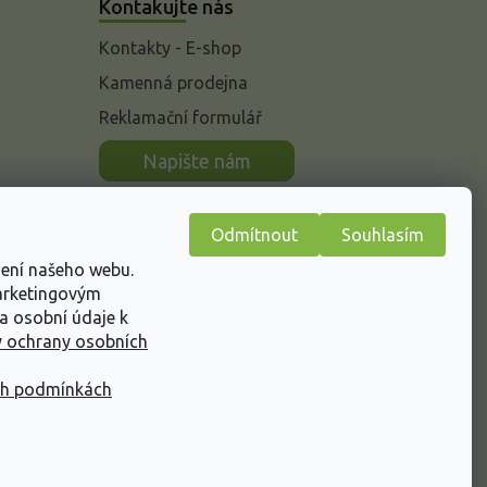
Kontakujte nás
Kontakty - E-shop
Kamenná prodejna
Reklamační formulář
n
Napište nám
Odmítnout
Souhlasím
žení našeho webu.
marketingovým
a osobní údaje k
 ochrany osobních
ch podmínkách