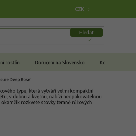
CZK
Hledat
í rostlin
Doručení na Slovensko
Kontakt
easure Deep Rose'
čkového typu, která vytváří velmi kompaktní
větu, v dubnu a květnu, nabízí neopakovatelnou
n okamžik rozkvete stovky temně růžových