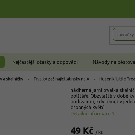
Nejčastější otázky a odpovědi
Návody na pěstován
y a skalničky
Trvalky začínající latinsky na A
Huseník 'Little Tr
nádherná jarní trvalka skalni
polštáře. Obzvláště v době k
podívanou, kdy téměř v jede
drobných květů.
Detailní informace
49 Kč
/ ks