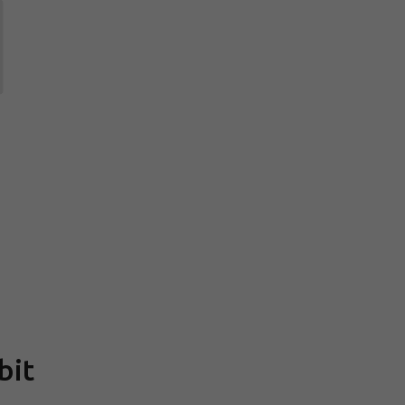
Měrná
cena:
bit