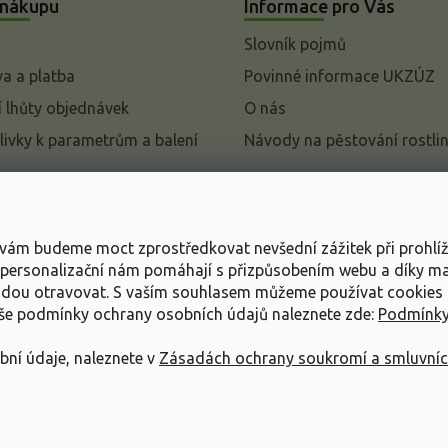
 nákupu
Informace pro Vás
Slovník pojmů
a a platba
Povinné informace UKZÚZ
 lhůty objednávek
O nás
livky k parametrům a balení
Návody na pěstování rostli
pení od kupní smlouvy
mace
s vám budeme moct zprostředkovat nevšední zážitek při prohlí
ace o ochraně osobních
, personalizační nám pomáhají s přizpůsobením webu a díky 
udou otravovat.
S vaším souhlasem můžeme používat cookies 
dní podmínky
aše podmínky ochrany osobních údajů naleznete zde:
Podmínky
bní údaje, naleznete v
Zásadách ochrany soukromí a smluvní