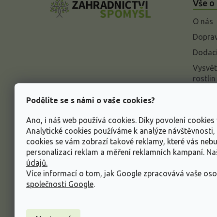
Vše o
p
a
O nás
t
í
Doprav
Dodací
Vysvět
rostlin
Odstou
Podělíte se s námi o vaše cookies?
Rekla
Ano, i náš web používá cookies. Díky povolení cookie
Inform
Analytické cookies používáme k analýze návštěvnosti
údajů
cookies se vám zobrazí takové reklamy, které vás neb
Obcho
personalizaci reklam a měření reklamních kampaní. N
údajů.
Více informací o tom, jak Google zpracovává vaše oso
společnosti Google
.