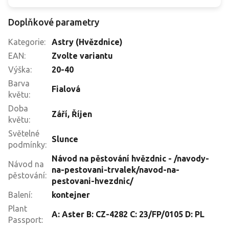
Doplňkové parametry
Kategorie
:
Astry (Hvězdnice)
EAN
:
Zvolte variantu
Výška
:
20-40
Barva
Fialová
květu
:
Doba
Září
,
Říjen
květu
:
Světelné
Slunce
podmínky
:
Návod na pěstování hvězdnic - /navody-
Návod na
na-pestovani-trvalek/navod-na-
pěstování
:
pestovani-hvezdnic/
Balení
:
kontejner
Plant
A: Aster B: CZ-4282 C: 23/FP/0105 D: PL
Passport
: