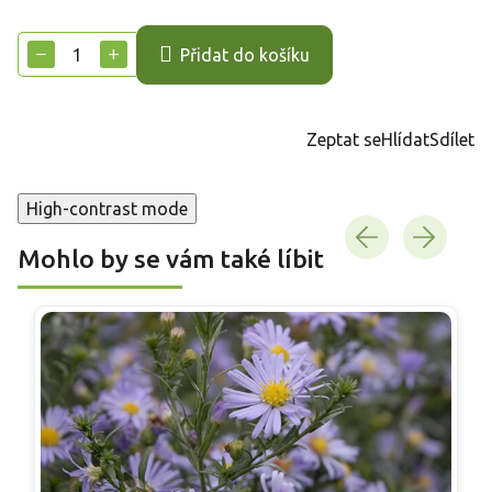
Měrná
cena:
−
+
Přidat do košíku
Zeptat se
Hlídat
Sdílet
High-contrast mode
Mohlo by se vám také líbit