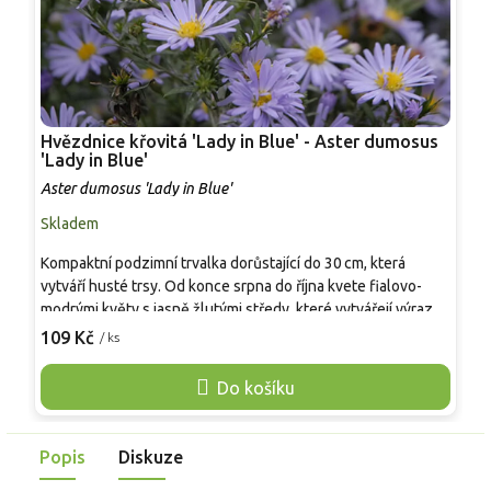
Hvězdnice křovitá 'Lady in Blue' - Aster dumosus
H
'Lady in Blue'
'
Aster dumosus 'Lady in Blue'
A
Skladem
S
Kompaktní podzimní trvalka dorůstající do 30 cm, která
P
vytváří husté trsy. Od konce srpna do října kvete fialovo-
p
modrými květy s jasně žlutými středy, které vytvářejí výrazný
o
kontrast. Tmavě zelené kopinaté listy doplňují efekt květů.
s
109 Kč
1
/ ks
Vhodná jako solitér i do skupinových výsadeb, nenáročná,
s
vhodná do nádob na terasy a balkony, kde přináší podzimní
c
Do košíku
barevný akcent.
m
Popis
Diskuze