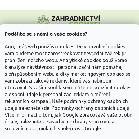
Z
á
p
a
Podělíte se s námi o vaše cookies?
t
Vše o nákupu
í
Ano, i náš web používá cookies. Díky povolení cookies
vám budeme moct zprostředkovat nevšední zážitek při
prohlížení našeho webu. Analytické cookies používáme
Informace pro Vás
k analýze návštěvnosti, personalizační nám pomáhají
s přizpůsobením webu a díky marketingovým cookies se
Kontakujte nás
vám zobrazí takové reklamy, které vás nebudou
otravovat.
S vaším souhlasem můžeme používat cookies
a osobní údaje k personalizaci reklam a měření
reklamních kampaní. Naše podmínky ochrany osobních
údajů naleznete zde:
Podmínky ochrany osobních údajů.
Více informací o tom, jak Google zpracovává vaše osobní
údaje, naleznete v
Zásadách ochrany soukromí a
smluvních podmínkách společnosti Google
.