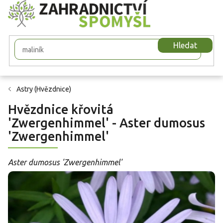
Přejít
na
obsah
Hledat
Astry (Hvězdnice)
Hvězdnice křovitá
'Zwergenhimmel' - Aster dumosus
'Zwergenhimmel'
Aster dumosus 'Zwergenhimmel'