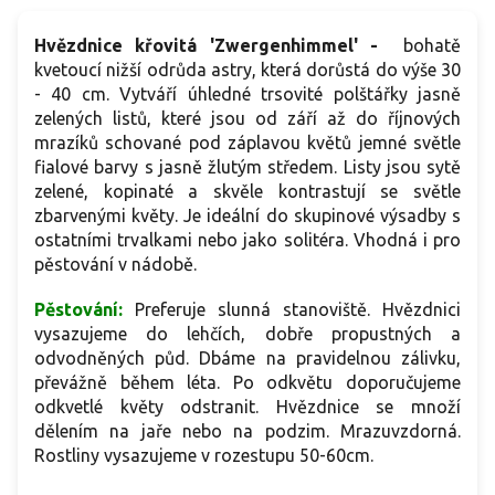
Hvězdnice křovitá 'Zwergenhimmel' -
bohatě
kvetoucí nižší odrůda astry, která dorůstá do výše 30
- 40 cm. Vytváří úhledné trsovité polštářky jasně
zelených listů, které jsou od září až do říjnových
mrazíků schované pod záplavou květů jemné světle
fialové barvy s jasně žlutým středem. Listy jsou sytě
zelené, kopinaté a skvěle kontrastují se světle
zbarvenými květy. Je ideální do skupinové výsadby s
ostatními trvalkami nebo jako solitéra. Vhodná i pro
pěstování v nádobě.
Pěstování:
Preferuje slunná stanoviště. Hvězdnici
vysazujeme do lehčích, dobře propustných a
odvodněných půd. Dbáme na pravidelnou zálivku,
převážně během léta. Po odkvětu doporučujeme
odkvetlé květy odstranit.
Hvězdnice se množí
dělením na jaře nebo na podzim.
Mrazuvzdorná.
Rostliny vysazujeme v rozestupu 50-60cm.