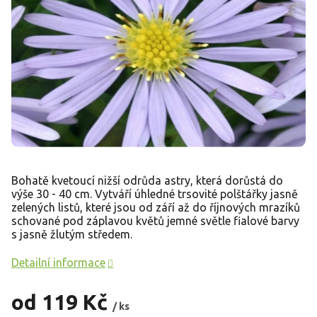
Bohatě kvetoucí nižší odrůda astry, která dorůstá do
výše 30 - 40 cm. Vytváří úhledné trsovité polštářky jasně
zelených listů, které jsou od září až do říjnových mrazíků
schované pod záplavou květů jemné světle fialové barvy
s jasně žlutým středem.
Detailní informace
od
119 Kč
/ ks