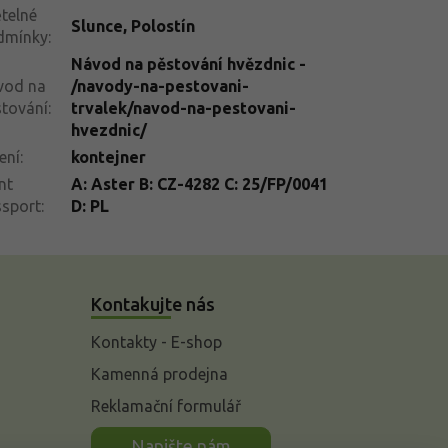
telné
Slunce
,
Polostín
dmínky
:
Návod na pěstování hvězdnic -
vod na
/navody-na-pestovani-
tování
:
trvalek/navod-na-pestovani-
hvezdnic/
ení
:
kontejner
nt
A: Aster B: CZ-4282 C: 25/FP/0041
ssport
:
D: PL
Kontakujte nás
Kontakty - E-shop
Kamenná prodejna
Reklamační formulář
n
Napište nám