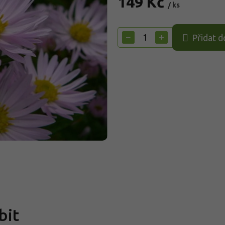
149 Kč
/ ks
Měrná
cena:
−
+
Přidat d
bit