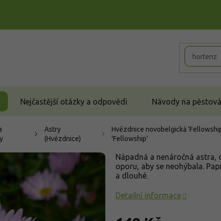
Nejčastější otázky a odpovědi
Návody na pěstován
a
Astry
Hvězdnice novobelgická 'Fellowship'
y
(Hvězdnice)
'Fellowship'
Nápadná a nenáročná astra, 
oporu, aby se neohýbala. Papr
a dlouhé.
Detailní informace