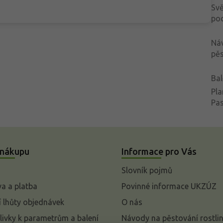
Svě
po
Ná
pěs
Bal
Pla
Pa
 nákupu
Informace pro Vás
Slovník pojmů
a a platba
Povinné informace UKZÚZ
 lhůty objednávek
O nás
livky k parametrům a balení
Návody na pěstování rostli