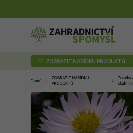
Přejít
na
obsah
ZOBRAZIT NABÍDKU PRODUKTŮ
ZOBRAZIT NABÍDKU
Trvalky 
Domů
PRODUKTŮ
skalničk