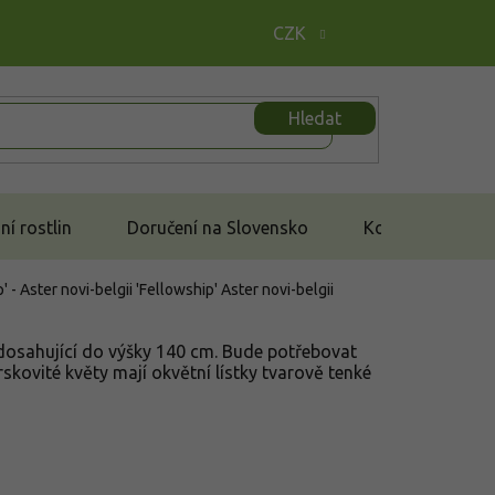
CZK
Hledat
í rostlin
Doručení na Slovensko
Kontakt
 - Aster novi-belgii 'Fellowship'
Aster novi-belgii
dosahující do výšky 140 cm. Bude potřebovat
skovité květy mají okvětní lístky tvarově tenké