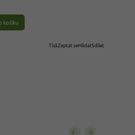
o košíku
Tisk
Zeptat se
Hlídat
Sdílet