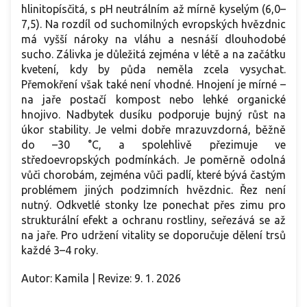
hlinitopísčitá, s pH neutrálním až mírně kyselým (6,0–
7,5). Na rozdíl od suchomilných evropských hvězdnic
má vyšší nároky na vláhu a nesnáší dlouhodobé
sucho. Zálivka je důležitá zejména v létě a na začátku
kvetení, kdy by půda neměla zcela vysychat.
Přemokření však také není vhodné. Hnojení je mírné –
na jaře postačí kompost nebo lehké organické
hnojivo. Nadbytek dusíku podporuje bujný růst na
úkor stability. Je velmi dobře mrazuvzdorná, běžně
do –30 °C, a spolehlivě přezimuje ve
středoevropských podmínkách. Je poměrně odolná
vůči chorobám, zejména vůči padlí, které bývá častým
problémem jiných podzimních hvězdnic. Řez není
nutný. Odkvetlé stonky lze ponechat přes zimu pro
strukturální efekt a ochranu rostliny, seřezává se až
na jaře. Pro udržení vitality se doporučuje dělení trsů
každé 3–4 roky.
Autor: Kamila | Revize: 9. 1. 2026