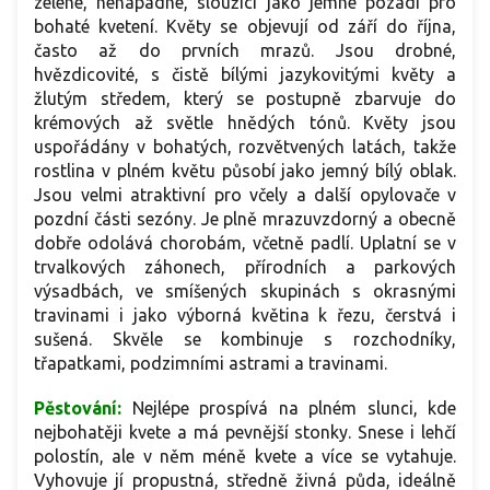
zelené, nenápadné, sloužící jako jemné pozadí pro
bohaté kvetení. Květy se objevují od září do října,
často až do prvních mrazů. Jsou drobné,
hvězdicovité, s čistě bílými jazykovitými květy a
žlutým středem, který se postupně zbarvuje do
krémových až světle hnědých tónů. Květy jsou
uspořádány v bohatých, rozvětvených latách, takže
rostlina v plném květu působí jako jemný bílý oblak.
Jsou velmi atraktivní pro včely a další opylovače v
pozdní části sezóny. Je plně mrazuvzdorný a obecně
dobře odolává chorobám, včetně padlí. Uplatní se v
trvalkových záhonech, přírodních a parkových
výsadbách, ve smíšených skupinách s okrasnými
travinami i jako výborná květina k řezu, čerstvá i
sušená. Skvěle se kombinuje s rozchodníky,
třapatkami, podzimními astrami a travinami.
Pěstování:
Nejlépe prospívá na plném slunci, kde
nejbohatěji kvete a má pevnější stonky. Snese i lehčí
polostín, ale v něm méně kvete a více se vytahuje.
Vyhovuje jí propustná, středně živná půda, ideálně