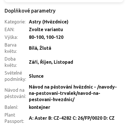
Doplňkové parametry
Kategorie
:
Astry (Hvězdnice)
EAN
:
Zvolte variantu
Výška
:
80-100
,
100-120
Barva
Bílá
,
Žlutá
květu
:
Doba
Září
,
Říjen
,
Listopad
květu
:
Světelné
Slunce
podmínky
:
Návod na pěstování hvězdnic - /navody-
Návod na
na-pestovani-trvalek/navod-na-
pěstování
:
pestovani-hvezdnic/
Balení
:
kontejner
Plant
A: Aster B: CZ-4282 C: 26/FP/0020 D: CZ
Passport
: