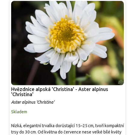
Hvězdnice alpská 'Christina' - Aster alpinus
H
'Christina'
e
Aster alpinus 'Christina'
A
Skladem
S
Nízká, elegantní trvalka dorůstající 15–25 cm, tvoří kompaktní
R
trsy do 30 cm. Od května do července nese velké bílé květy
O