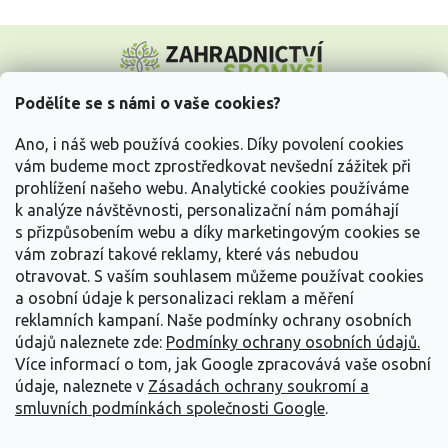
Z
á
p
a
Podělíte se s námi o vaše cookies?
t
Vše o nákupu
í
Ano, i náš web používá cookies. Díky povolení cookies
vám budeme moct zprostředkovat nevšední zážitek při
prohlížení našeho webu. Analytické cookies používáme
Informace pro Vás
k analýze návštěvnosti, personalizační nám pomáhají
s přizpůsobením webu a díky marketingovým cookies se
Kontakujte nás
vám zobrazí takové reklamy, které vás nebudou
otravovat.
S vaším souhlasem můžeme používat cookies
a osobní údaje k personalizaci reklam a měření
reklamních kampaní. Naše podmínky ochrany osobních
údajů naleznete zde:
Podmínky ochrany osobních údajů.
Více informací o tom, jak Google zpracovává vaše osobní
údaje, naleznete v
Zásadách ochrany soukromí a
smluvních podmínkách společnosti Google
.