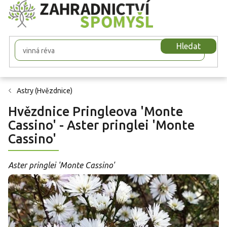
Přejít
na
obsah
Hledat
Astry (Hvězdnice)
Hvězdnice Pringleova 'Monte
Cassino' - Aster pringlei 'Monte
Cassino'
Aster pringlei 'Monte Cassino'