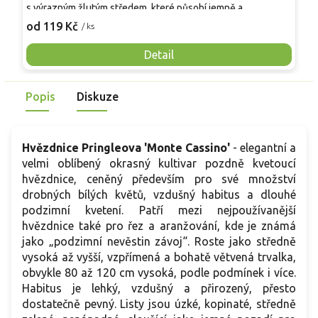
s výrazným žlutým středem, které působí jemně a
b
dekorativně. Ideální na skalky, suché zídky, přední linii
t
od 119 Kč
o
/ ks
záhonu nebo do nádob. Mrazuvzdorná do –28 °C a přitahuje
d
opylovače, zejména včely, čmeláky a motýly.
ř
Detail
z
Popis
Diskuze
Hvězdnice Pringleova 'Monte Cassino'
- elegantní a
velmi oblíbený okrasný kultivar pozdně kvetoucí
hvězdnice, ceněný především pro své množství
drobných bílých květů, vzdušný habitus a dlouhé
podzimní kvetení. Patří mezi nejpoužívanější
hvězdnice také pro řez a aranžování, kde je známá
jako „podzimní nevěstin závoj“. Roste jako středně
vysoká až vyšší, vzpřímená a bohatě větvená trvalka,
obvykle 80 až 120 cm vysoká, podle podmínek i více.
Habitus je lehký, vzdušný a přirozený, přesto
dostatečně pevný. Listy jsou úzké, kopinaté, středně