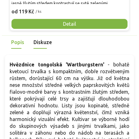
jasně žlutým středem kontrastují se sytě zelenými
s
kopinatými listy a vytvářejí výrazný dekorativní efekt. Ideální
d
od 119 Kč
o
/ ks
pro skalníky, přední linie záhonů nebo do nádob. Květy jsou
z
vhodné k řezu a rostlina láká opylovače.
o
Detail
Popis
Diskuze
Hvězdnice tongolská 'Wartburgstern'
- bohatě
kvetoucí trvalka s kompaktním, dobře rozvětveným
růstem, dorůstající 60 cm na výšku. Již od května
nese množství středně velkých paprskovitých květů
fialovo-modré barvy s kontrastním žlutým středem,
které pokrývají celé trsy a zajišťují dlouhodobou
dekorativní hodnotu. Listy jsou kopinaté, středně
zelené a doplňují výrazná květenství, čímž vzniká
harmonický vizuální efekt. Kultivar se výborně hodí
do skupinových výsadeb s jinými trvalkami, jako
solitéra v záhonu nebo do nádob na terasách a