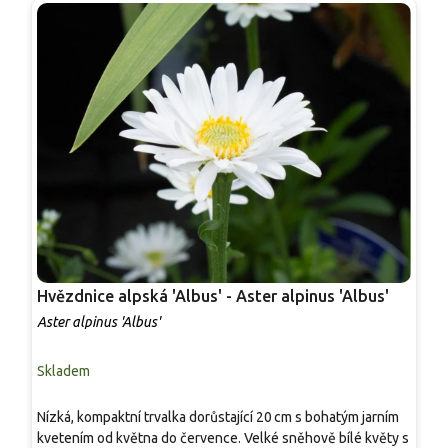
Hvězdnice alpská 'Albus' - Aster alpinus 'Albus'
H
'
Aster alpinus 'Albus'
A
Skladem
S
Nízká, kompaktní trvalka dorůstající 20 cm s bohatým jarním
N
kvetením od května do července. Velké sněhově bílé květy s
t