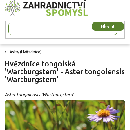
Přejít
na
obsah
Hledat
Astry (Hvězdnice)
Hvězdnice tongolská
'Wartburgstern' - Aster tongolensis
'Wartburgstern'
Aster tongolensis 'Wartburgstern'