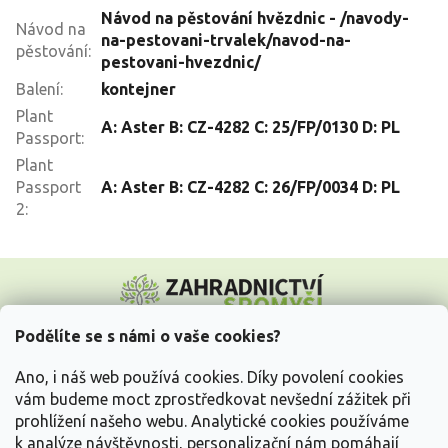
Návod na pěstování hvězdnic - /navody-
Návod na
na-pestovani-trvalek/navod-na-
pěstování
:
pestovani-hvezdnic/
Balení
:
kontejner
Plant
A: Aster B: CZ-4282 C: 25/FP/0130 D: PL
Passport
:
Plant
Passport
A: Aster B: CZ-4282 C: 26/FP/0034 D: PL
2
:
Z
á
p
a
Podělíte se s námi o vaše cookies?
t
Vše o nákupu
í
Ano, i náš web používá cookies. Díky povolení cookies
vám budeme moct zprostředkovat nevšední zážitek při
prohlížení našeho webu. Analytické cookies používáme
Informace pro Vás
k analýze návštěvnosti, personalizační nám pomáhají