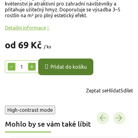
květenství je atraktivní pro zahradní návštěvníky a
přitahuje užitečný hmyz. Doporučuje se výsadba 3–5
rostlin na m² pro plný estetický efekt.
Detailní informace
od
69 Kč
/ ks
Měrná
cena:
−
+
Přidat do košíku
Zeptat se
Hlídat
Sdílet
High-contrast mode
Mohlo by se vám také líbit