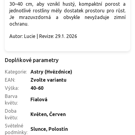
30–40 cm, aby vznikl hustý, kompaktní porost a
jednotlivé rostliny měly dostatek prostoru pro růst.
Je mrazuvzdorná a obvykle nevyžaduje zimní
ochranu.
Autor: Lucie | Revize: 29.1. 2026
Doplňkové parametry
Kategorie
:
Astry (Hvězdnice)
EAN
:
Zvolte variantu
Výška
:
40-60
Barva
Fialová
květu
:
Doba
Květen
,
Červen
květu
:
Světelné
Slunce
,
Polostín
podmínky
: