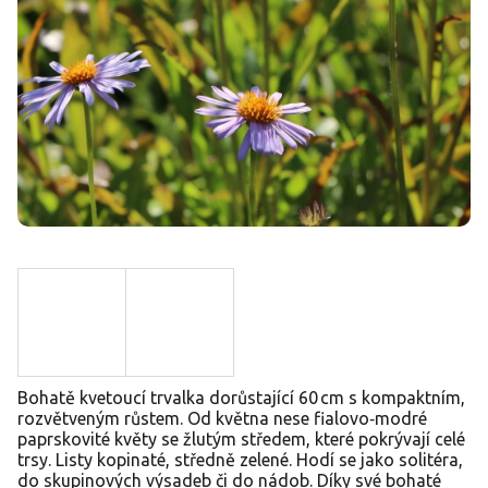
Bohatě kvetoucí trvalka dorůstající 60 cm s kompaktním,
rozvětveným růstem. Od května nese fialovo‑modré
paprskovité květy se žlutým středem, které pokrývají celé
trsy. Listy kopinaté, středně zelené. Hodí se jako solitéra,
do skupinových výsadeb či do nádob. Díky své bohaté