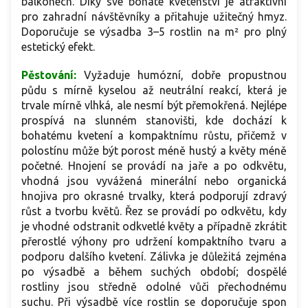
balkonech. Díky své bohaté květenství je atraktivní
pro zahradní návštěvníky a přitahuje užitečný hmyz.
Doporučuje se výsadba 3–5 rostlin na m² pro plný
estetický efekt.
Pěstování:
Vyžaduje humózní, dobře propustnou
půdu s mírně kyselou až neutrální reakcí, která je
trvale mírně vlhká, ale nesmí být přemokřená. Nejlépe
prospívá na slunném stanovišti, kde dochází k
bohatému kvetení a kompaktnímu růstu, přičemž v
polostínu může být porost méně hustý a květy méně
početné. Hnojení se provádí na jaře a po odkvětu,
vhodná jsou vyvážená minerální nebo organická
hnojiva pro okrasné trvalky, která podporují zdravý
růst a tvorbu květů. Řez se provádí po odkvětu, kdy
je vhodné odstranit odkvetlé květy a případně zkrátit
přerostlé výhony pro udržení kompaktního tvaru a
podporu dalšího kvetení. Zálivka je důležitá zejména
po výsadbě a během suchých období; dospělé
rostliny jsou středně odolné vůči přechodnému
suchu. Při výsadbě více rostlin se doporučuje spon