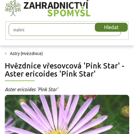
Přejít
na
obsah
Hledat
Astry (Hvězdnice)
Hvězdnice vřesovcová 'Pink Star' -
Aster ericoides 'Pink Star'
Aster ericoides 'Pink Star'