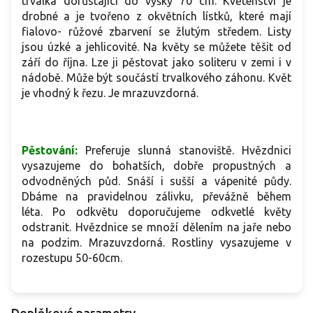
trvalka dorůstající do výšky 70 cm. Květenství je
drobné a je tvořeno z okvětních lístků, které mají
fialovo- růžové zbarvení se žlutým středem. Listy
jsou úzké a jehlicovité. Na květy se můžete těšit od
září do října. Lze ji pěstovat jako soliteru v zemi i v
nádobě. Může být součástí trvalkového záhonu. Květ
je vhodný k řezu. Je mrazuvzdorná.
Pěstování:
Preferuje slunná stanoviště. Hvězdnici
vysazujeme do bohatších, dobře propustných a
odvodněných půd. Snáší i sušší a vápenité půdy.
Dbáme na pravidelnou zálivku, převážně během
léta. Po odkvětu doporučujeme odkvetlé květy
odstranit.
Hvězdnice se množí dělením na jaře nebo
na podzim.
Mrazuvzdorná. Rostliny vysazujeme v
rozestupu 50-60cm.