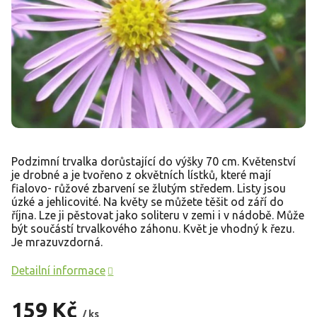
Podzimní trvalka dorůstající do výšky 70 cm. Květenství
je drobné a je tvořeno z okvětních lístků, které mají
fialovo- růžové zbarvení se žlutým středem. Listy jsou
úzké a jehlicovité. Na květy se můžete těšit od září do
října. Lze ji pěstovat jako soliteru v zemi i v nádobě. Může
být součástí trvalkového záhonu. Květ je vhodný k řezu.
Je mrazuvzdorná.
Detailní informace
159 Kč
/ ks