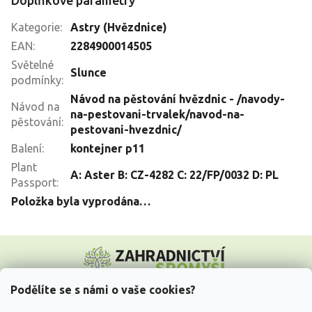
Doplňkové parametry
Kategorie
:
Astry (Hvězdnice)
EAN
:
2284900014505
Světelné
Slunce
podmínky
:
Návod na pěstování hvězdnic - /navody-
Návod na
na-pestovani-trvalek/navod-na-
pěstování
:
pestovani-hvezdnic/
Balení
:
kontejner p11
Plant
A: Aster B: CZ-4282 C: 22/FP/0032 D: PL
Passport
:
Položka byla vyprodána…
Z
á
p
a
Podělíte se s námi o vaše cookies?
t