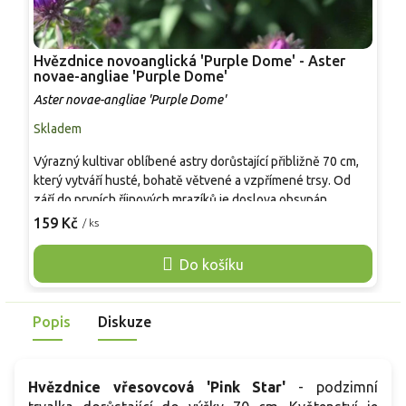
Hvězdnice novoanglická 'Purple Dome' - Aster
H
novae-angliae 'Purple Dome'
n
Aster novae-angliae 'Purple Dome'
A
Skladem
S
Výrazný kultivar oblíbené astry dorůstající přibližně 70 cm,
V
který vytváří husté, bohatě větvené a vzpřímené trsy. Od
1
září do prvních říjnových mrazíků je doslova obsypán
O
množstvím sytě fialových paprskovitých květů s jasně
s
159 Kč
1
/ ks
žlutým středem, jež dodávají zahradě barvu v pozdním létě a
d
na podzim. Úzké, tmavě zelené listy zvýrazňují květy.
j
Do košíku
Vhodná je do skupinových výsadeb i jako solitéra, je
a
mrazuvzdorná a nenáročná.
Popis
Diskuze
Hvězdnice vřesovcová 'Pink Star'
- podzimní