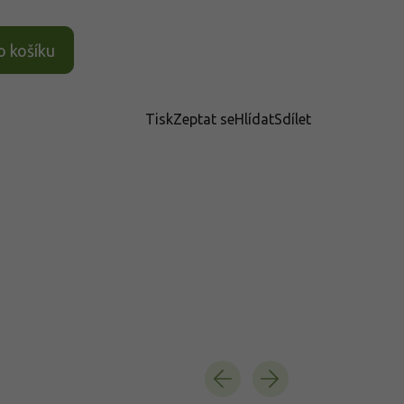
o košíku
Tisk
Zeptat se
Hlídat
Sdílet