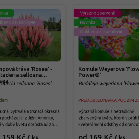
inka
Výrazné zbarvení!
íbeno zákazníky❤️
Novinka
Oblíbeno zákazníky❤️
pová tráva 'Rosea' -
Komule Weyerova 'Flow
taderia selloana
Power®'
sea'
taderia selloana 'Rosea'
Buddleja weyeriana 'Flowe
Power®'
adem
PŘEDOBJEDNÁVKA PODZIM 2
tná, vytrvalá a trsnatá okrasná
Výrazná komule s netradičně
a pocházející z Jižní Ameriky,
zbarvenými květy, které v průb
á v době květu dorůstá až 250
kvetení mění odstíny od oranžo
Od září vytváří bohatá,
přes růžovou až po fialovou. Kv
 159 Kč
od 169 Kč
/ ks
/ ks
holatá květenství světle
od července do září a pravideln