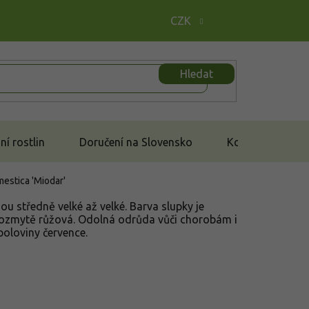
CZK
Hledat
í rostlin
Doručení na Slovensko
Kontakt
estica 'Miodar'
ou středně velké až velké. Barva slupky je
e rozmytě růžová. Odolná odrůda vůči chorobám i
poloviny července.