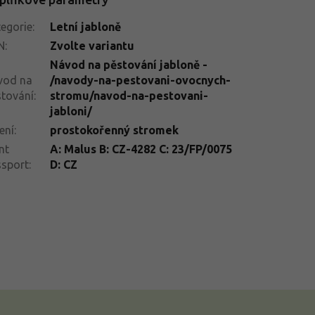
egorie
:
Letní jabloně
N
:
Zvolte variantu
Návod na pěstování jabloně -
vod na
/navody-na-pestovani-ovocnych-
tování
:
stromu/navod-na-pestovani-
jabloni/
ení
:
prostokořenný stromek
nt
A: Malus B: CZ-4282 C: 23/FP/0075
ssport
:
D: CZ