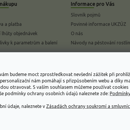
 nákupu
Informace pro Vás
Slovník pojmů
a a platba
Povinné informace UKZÚZ
 lhůty objednávek
O nás
livky k parametrům a balení
Návody na pěstování rostli
pení od kupní smlouvy
mace
s vám budeme moct zprostředkovat nevšední zážitek při prohlí
ace o ochraně osobních
, personalizační nám pomáhají s přizpůsobením webu a díky 
udou otravovat.
S vaším souhlasem můžeme používat cookies 
dní podmínky
aše podmínky ochrany osobních údajů naleznete zde:
Podmínky
bní údaje, naleznete v
Zásadách ochrany soukromí a smluvní