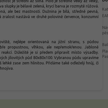
tnost je střední až silná. Plod je středně velký až velký,
rva slupky je bělavě zelená, krycí barva je rozmytě růžová.
Kat
ěná, ale bez mastnosti. Dužnina je bílá, středně pevná,
EA
vá zralost nastává ve druhé polovině července, konzumní
Ná
pěs
iště, nejlépe orientovaná na jižní stranu, s půdou
Bal
bře propustnou, vlhkou, ale nepřemokřenou. Jabloně
Pla
 reakcí. Důležité je si předem připravit místo výsadby.
Pa
ých jílovitých půd 80x80x100. Vybranou půdu upravíme
š lehké zase zem hlinitou. Přidáme také odleželý hnůj, či
á hnojiva.