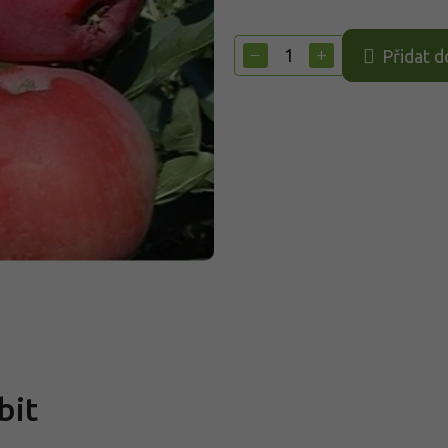
Měrná
cena:
−
+
Přidat d
bit