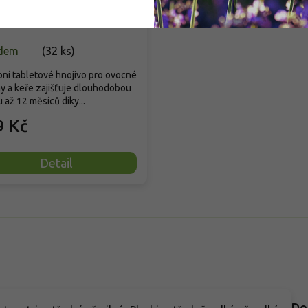
dem
(
32 ks
)
ní tabletové hnojivo pro ovocné
y a keře zajišťuje dlouhodobou
 až 12 měsíců díky...
9 Kč
Detail
Do