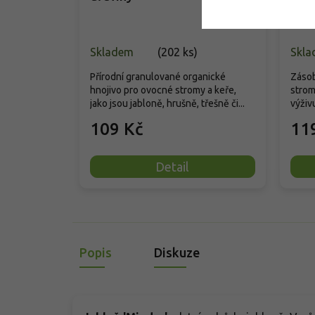
Skladem
(
202 ks
)
Skla
Přírodní granulované organické
Zásob
hnojivo pro ovocné stromy a keře,
strom
jako jsou jabloně, hrušně, třešně či...
výživu
109 Kč
11
Detail
Popis
Diskuze