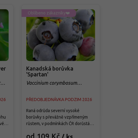
Oblíbeno zákazníky❤️
Oblíbeno zá
er
Kanadská borůvka
Třešeň 'Q
'Spartan'
sloupovit
r
Vaccinium corymbosum
Prunus avi
'Spartan'
026
PŘEDOBJEDNÁVKA PODZIM 2026
PŘEDOBJED
Raná odrůda severní vysoké
Tato moderní
ěhu
borůvky s převážně vzpřímeným
je splněným 
vé
růstem, v podmínkách ČR dorůstá
menších zahra
ete
asi 1,5–1,8 m výšky a 1–1,3 m šířky a
předností je j
od 109 Kč
od 299
/ ks
ě
vytváří středně hustý keř s pevnými
samosprašnos