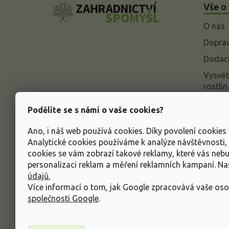
Vše o
p
a
O nás
t
í
Doprav
Dodací
Vysvět
rostlin
Odstou
Podělíte se s námi o vaše cookies?
Rekla
Ano, i náš web používá cookies. Díky povolení cookie
Inform
Analytické cookies používáme k analýze návštěvnosti
údajů
cookies se vám zobrazí takové reklamy, které vás neb
Obcho
personalizaci reklam a měření reklamních kampaní. N
údajů.
Více informací o tom, jak Google zpracovává vaše oso
společnosti Google
.