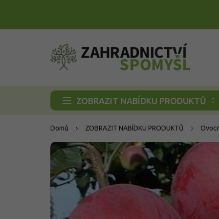
Přejít
na
obsah
ZOBRAZIT NABÍDKU PRODUKTŮ
Domů
ZOBRAZIT NABÍDKU PRODUKTŮ
Ovocn