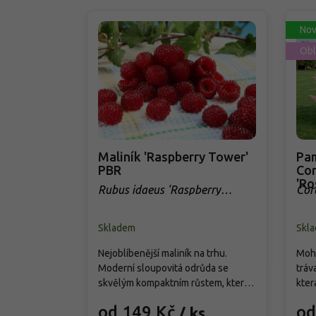
Nov
Obl
Maliník 'Raspberry Tower'
Pam
PBR
Cor
'Ro
Rubus idaeus 'Raspberry
Cor
Tower' PBR
Skladem
Skl
Nejoblíbenější maliník na trhu.
Mohu
Moderní sloupovitá odrůda se
tráv
skvělým kompaktním růstem, která
kter
přináší od června do srpna bohatou
cm. 
od 149 Kč
od
/ ks
úrodu velkých, sladkých a
choc