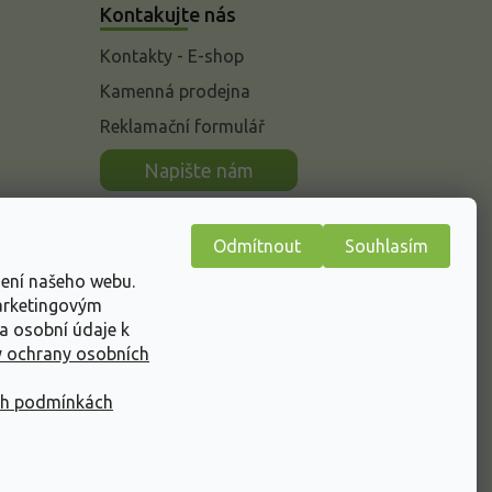
Kontakujte nás
Kontakty - E-shop
Kamenná prodejna
Reklamační formulář
n
Napište nám
Odmítnout
Souhlasím
žení našeho webu.
marketingovým
a osobní údaje k
 ochrany osobních
ch podmínkách