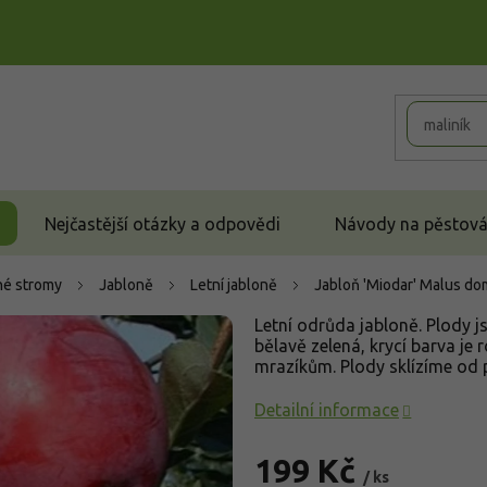
Nejčastější otázky a odpovědi
Návody na pěstován
é stromy
Jabloně
Letní jabloně
Jabloň 'Miodar'
Malus dom
Letní odrůda jabloně. Plody js
bělavě zelená, krycí barva j
mrazíkům. Plody sklízíme od 
Detailní informace
199 Kč
/ ks