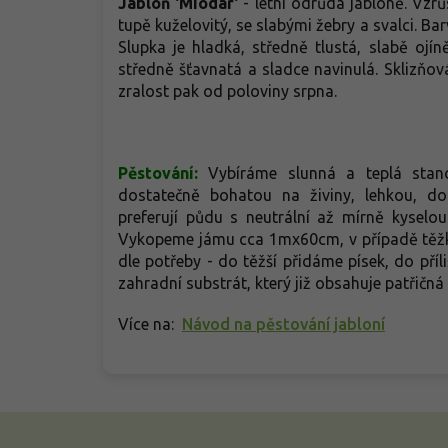
Jabloň 'Miodar'
- letní odrůda jabloně. Vzrůs
tupě kuželovitý, se slabými žebry a svalci. Ba
Slupka je hladká, středně tlustá, slabě ojín
středně šťavnatá a sladce navinulá. Sklizňo
zralost pak od poloviny srpna.
Pěstování:
Vybíráme slunná a teplá stanov
dostatečně bohatou na živiny, lehkou, do
preferují půdu s neutrální až mírně kyselou
Vykopeme jámu cca 1mx60cm, v případě těžk
dle potřeby - do těžší přidáme písek, do příli
zahradní substrát, který již obsahuje patřičn
Více na:
Návod na pěstování jabloní
Z
á