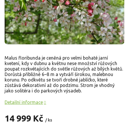
Malus floribunda je ceněná pro velmi bohaté jarní
kvetení, kdy v dubnu a květnu nese množství růžových
poupat rozkvétajících do světle růžových až bílých květů.
Dorůstá přibližně 6–8 m a vytváří širokou, malebnou
korunu. Po odkvětu se tvoří drobné jablíčko, které
zůstává dekorativní až do podzimu. Strom je vhodný
jako solitéra i do parkových výsadeb.
Detailní informace
14 999 Kč
/ ks
Měrná