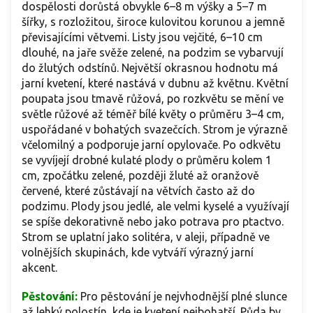
dospělosti dorůstá obvykle 6–8 m výšky a 5–7 m
šířky, s rozložitou, široce kulovitou korunou a jemně
převisajícími větvemi. Listy jsou vejčité, 6–10 cm
dlouhé, na jaře svěže zelené, na podzim se vybarvují
do žlutých odstínů. Největší okrasnou hodnotu má
jarní kvetení, které nastává v dubnu až květnu. Květní
poupata jsou tmavě růžová, po rozkvětu se mění ve
světle růžové až téměř bílé květy o průměru 3–4 cm,
uspořádané v bohatých svazečcích. Strom je výrazně
včelomilný a podporuje jarní opylovače. Po odkvětu
se vyvíjejí drobné kulaté plody o průměru kolem 1
cm, zpočátku zelené, později žluté až oranžově
červené, které zůstávají na větvích často až do
podzimu. Plody jsou jedlé, ale velmi kyselé a využívají
se spíše dekorativně nebo jako potrava pro ptactvo.
Strom se uplatní jako solitéra, v aleji, případně ve
volnějších skupinách, kde vytváří výrazný jarní
akcent.
Pěstování:
Pro pěstování je nejvhodnější plné slunce
až lehký polostín, kde je kvetení nejbohatší. Půda by