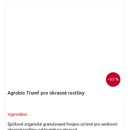
–35 %
Agrobio Trumf pro okrasné rostliny
Vyprodáno
Špičkové organické granulované hnojivo určené pro venkovní
okrasné rostliny, od trvalek po okrasné...