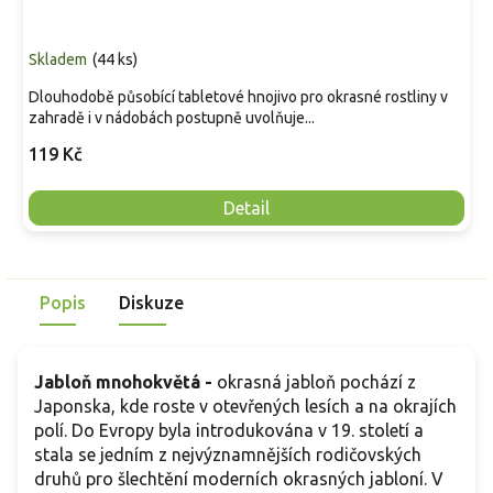
Skladem
(
44 ks
)
Dlouhodobě působící tabletové hnojivo pro okrasné rostliny v
zahradě i v nádobách postupně uvolňuje...
119 Kč
Detail
Popis
Diskuze
Jabloň mnohokvětá -
okrasná jabloň pochází z
Japonska, kde roste v otevřených lesích a na okrajích
polí. Do Evropy byla introdukována v 19. století a
stala se jedním z nejvýznamnějších rodičovských
druhů pro šlechtění moderních okrasných jabloní. V