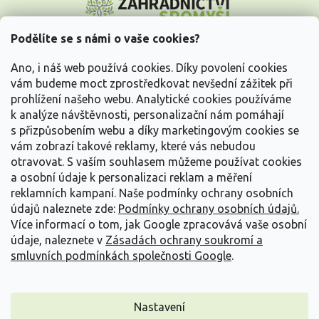
á
p
a
Podělíte se s námi o vaše cookies?
t
Vše o nákupu
í
Ano, i náš web používá cookies. Díky povolení cookies
vám budeme moct zprostředkovat nevšední zážitek při
prohlížení našeho webu. Analytické cookies používáme
Informace pro Vás
k analýze návštěvnosti, personalizační nám pomáhají
s přizpůsobením webu a díky marketingovým cookies se
Kontakujte nás
vám zobrazí takové reklamy, které vás nebudou
otravovat.
S vaším souhlasem můžeme používat cookies
a osobní údaje k personalizaci reklam a měření
reklamních kampaní. Naše podmínky ochrany osobních
údajů naleznete zde:
Podmínky ochrany osobních údajů.
Více informací o tom, jak Google zpracovává vaše osobní
údaje, naleznete v
Zásadách ochrany soukromí a
smluvních podmínkách společnosti Google
.
Vytvořil Shoptet
Nastavení