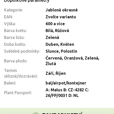
Kategorie
:
Jabloně okrasné
EAN
:
Zvolte variantu
Výška
:
600 a více
Barva květu
:
Bílá
,
Růžová
Barva listu
:
Zelená
Doba květu
:
Duben
,
Květen
Světelné podmínky
:
Slunce
,
Polostín
Červená
,
Oranžová
,
Zelená
,
Barva plodu
:
Žlutá
Termín
Září
,
Říjen
sklizně/dozrávání
:
Balení
:
bal/airpot/kontejner
A: Malus B: CZ-4282 C:
Plant Passport
:
26/FP/0031 D: NL
Z