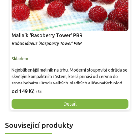
Maliník 'Raspberry Tower' PBR
P
'
Rubus idaeus 'Raspberry Tower' PBR
C
Skladem
S
Nejoblíbenější maliník na trhu. Moderní sloupovitá odrůda se
M
skvělým kompaktním růstem, která přináší od června do
A
srpna bohatou úrodu velkých, sladkých a šťavnatých plodů.
v
Pevné vzpřímené výhony tvoří elegantní habitus bez
j
od 149 Kč
o
/ ks
nutnosti opory, ideální pro nádoby, balkony i malé zahrady.
n
Mrazuvzdornost do −25 °C a spolehlivá vitalita z něj dělají
V
Detail
skvělou volbu pro každého pěstitele.
Související produkty