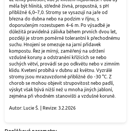
měla být hlinitá, středně živná, propustná, s pH
přibližně 6,0–7,0. Stromy se vysazují na jaře od
března do dubna nebo na podzim v říjnu, s
doporučeným rozestupem 4–6 m. Po výsadbě je
důležitá pravidelná zálivka během prvních dvou let,
později je strom poměrně tolerantní k přechodnému
suchu. Hnojení se omezuje na jarní přídavek
kompostu. Řez je mírný, zaměřený na udržení
vzdušné koruny a odstranění křížících se nebo
suchých větví, provádí se po odkvětu nebo v zimním
klidu. Kvetení probíhá v dubnu až květnu. Vyzrálé
stromy jsou mrazuvzdorné přibližně do -30 °C. Z
chorob se mohou objevit strupovitost nebo padlí,
výskyt však bývá nižší než u mnoha jiných jabloní,
zejména při vhodném stanovišti a vzdušné koruně.
Autor: Lucie Š. | Revize: 3.2.2026
Doplňkové parametry