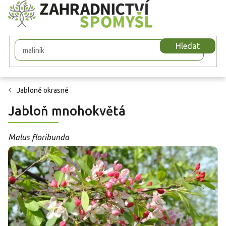
Přejít
na
obsah
Hledat
Jabloně okrasné
Jabloň mnohokvětá
Malus floribunda