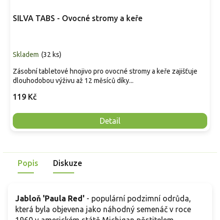
SILVA TABS - Ovocné stromy a keře
Skladem
(
32 ks
)
Zásobní tabletové hnojivo pro ovocné stromy a keře zajišťuje
dlouhodobou výživu až 12 měsíců díky...
119 Kč
Detail
Popis
Diskuze
Jabloň 'Paula Red'
- populární podzimní odrůda,
která byla objevena jako náhodný semenáč v roce
1960 v americkém státě Michigan pěstitelem