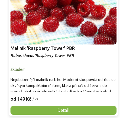
Maliník 'Raspberry Tower' PBR
P
'
Rubus idaeus 'Raspberry Tower' PBR
C
Skladem
S
Nejoblíbenější maliník na trhu. Moderní sloupovitá odrůda se
M
skvělým kompaktním růstem, která přináší od června do
A
srpna bohatou úrodu velkých, sladkých a šťavnatých plodů.
v
Pevné vzpřímené výhony tvoří elegantní habitus bez
j
od 149 Kč
o
/ ks
nutnosti opory, ideální pro nádoby, balkony i malé zahrady.
n
Mrazuvzdornost do −25 °C a spolehlivá vitalita z něj dělají
V
Detail
skvělou volbu pro každého pěstitele.