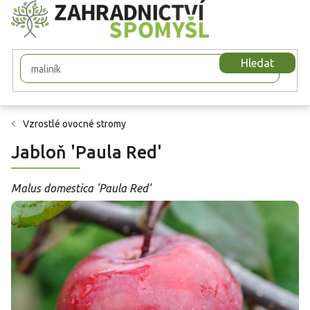
Přejít
na
obsah
Hledat
Vzrostlé ovocné stromy
Jabloň 'Paula Red'
Malus domestica 'Paula Red'