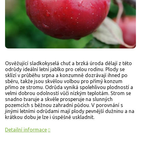
Osvěžující sladkokyselá chuť a brzká úroda dělají z této
odrůdy ideální letní jablko pro celou rodinu. Plody se
sklízí v průběhu srpna a konzumně dozrávají ihned po
sběru, takže jsou skvělou volbou pro přímý konzum
přímo ze stromu. Odrůda vyniká spolehlivou plodností a
velmi dobrou odolností vůči nízkým teplotám. Strom se
snadno tvaruje a skvěle prosperuje na slunných
pozemcích s běžnou zahradní půdou. V porovnání s
jinými letními odrůdami mají plody pevnější dužninu a na
krátkou dobu je lze i úspěšně uskladnit.
Detailní informace