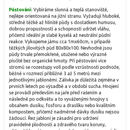
Pěstování:
Vybíráme slunná a teplá stanoviště,
nejlépe orientovaná na jižní stranu. Vyžadují hluboké,
středně těžké až hlinité půdy s dostatkem humusu,
dobrou propustností a schopností udržet vláhu,
přičemž ideální je slabě kyselá až neutrální půdní
reakce. Vykopeme jámu cca 1mx60cm, v případě
těžkých jílovitých půd 80x80x100. Nevhodné jsou
půdy trvale přemokřené, utužené nebo výrazně
písčité bez organické hmoty. Při pěstování více
stromů se rozestupy volí podle vzrůstnosti podnože,
běžně v rozmezí přibližně 3 až 5 metrů mezi
jednotlivými jabloněmi. Zálivka je důležitá zejména v
prvních letech po výsadbě a v období sucha. Hnojení
se provádí především na jaře před rašením a
následně po odkvětu a to vyváženými hnojivy s
obsahem dusíku, fosforu a draslíku nebo kvalitním
kompostem, přičemž nadměrné dávky dusíku nejsou
žádoucí. Řez jabloní je zásadní pro udržení
pravidelné plodnosti a zdravého tvaru koruny,