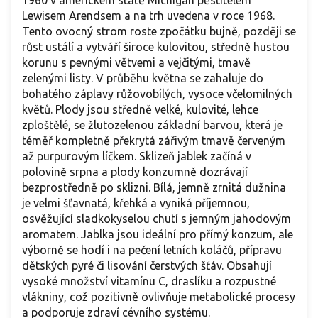
Lewisem Arendsem a na trh uvedena v roce 1968.
Tento ovocný strom roste zpočátku bujně, později se
růst ustálí a vytváří široce kulovitou, středně hustou
korunu s pevnými větvemi a vejčitými, tmavě
zelenými listy. V průběhu května se zahaluje do
bohatého záplavy růžovobílých, vysoce včelomilných
květů. Plody jsou středně velké, kulovité, lehce
zploštělé, se žlutozelenou základní barvou, která je
téměř kompletně překrytá zářivým tmavě červeným
až purpurovým líčkem. Sklizeň jablek začíná v
polovině srpna a plody konzumně dozrávají
bezprostředně po sklizni. Bílá, jemně zrnitá dužnina
je velmi šťavnatá, křehká a vyniká příjemnou,
osvěžující sladkokyselou chutí s jemným jahodovým
aromatem. Jablka jsou ideální pro přímý konzum, ale
výborně se hodí i na pečení letních koláčů, přípravu
dětských pyré či lisování čerstvých šťáv. Obsahují
vysoké množství vitamínu C, draslíku a rozpustné
vlákniny, což pozitivně ovlivňuje metabolické procesy
a podporuje zdraví cévního systému.