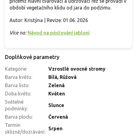
přičemž hlavní tvarovací a udržovací řez se provádí v
období vegetačního klidu od jara do podzimu.
Autor: Kristýna | Revize: 01.06. 2026
Více na:
Návod na pěstování jabloní
Doplňkové parametry
Kategorie
:
Vzrostlé ovocné stromy
Barva květu
:
Bílá, Růžová
Barva listu
:
Zelená
Doba květu
:
Květen
Světelné
Slunce
podmínky
:
Barva plodu
:
Červená
Termín
Srpen
sklizně/dozrávání
: