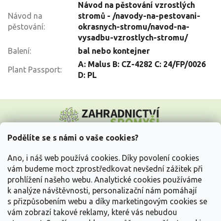
Návod na pěstování vzrostlých
Návod na
stromů - /navody-na-pestovani-
pěstování
:
okrasnych-stromu/navod-na-
vysadbu-vzrostlych-stromu/
Balení
:
bal nebo kontejner
A: Malus B: CZ-4282 C: 24/FP/0026
Plant Passport
:
D: PL
Z
á
p
a
Podělíte se s námi o vaše cookies?
t
Vše o nákupu
í
Ano, i náš web používá cookies. Díky povolení cookies
vám budeme moct zprostředkovat nevšední zážitek při
prohlížení našeho webu. Analytické cookies používáme
Informace pro Vás
k analýze návštěvnosti, personalizační nám pomáhají
s přizpůsobením webu a díky marketingovým cookies se
Kontakujte nás
vám zobrazí takové reklamy, které vás nebudou