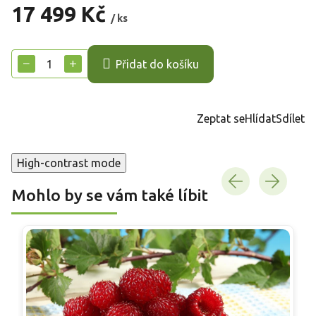
17 499 Kč
/ ks
Měrná
cena:
−
+
Přidat do košíku
Zeptat se
Hlídat
Sdílet
High-contrast mode
Mohlo by se vám také líbit