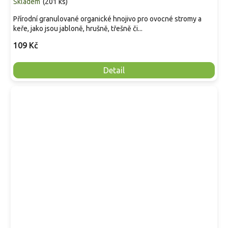
Skladem
(
201 ks
)
Přírodní granulované organické hnojivo pro ovocné stromy a
keře, jako jsou jabloně, hrušně, třešně či...
109 Kč
Detail