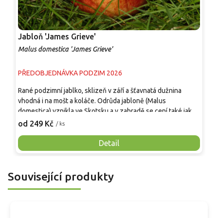
Jabloň 'James Grieve'
J
Malus domestica 'James Grieve'
M
PŘEDOBJEDNÁVKA PODZIM 2026
P
Rané podzimní jablko, sklizeň v září a šťavnatá dužnina
C
vhodná i na mošt a koláče. Odrůda jabloně (Malus
s
domestica) vznikla ve Skotsku a v zahradě se cení také jako
č
kvalitní opylovač. Jablka jsou střední, se žlutozeleným
p
od 249 Kč
o
/ ks
základem a oranžovočerveným líčkem, dužnina jemná,
m
krémová a aromatická. Při pozdějším sběru je chuť sladší, při
m
Detail
dřívějším sběru je vhodná pro kuchyňské využití. Jablka
o
přirozeně obsahují vlákninu, pektiny a vitamín C, v
v
aromatické slupce se uplatňují polyfenoly.
r
Související produkty
o
v
j
n