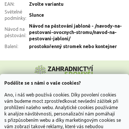
EAN
:
Zvolte variantu
Světelné
Slunce
podmínky
:
Návod na pěstování jabloně - /navody-na-
Návod na
pestovani-ovocnych-stromu/navod-na-
pěstování
:
pestovani-jabloni/
Balení
:
prostokořenný stromek nebo kontejner
Z
á
p
a
Podělíte se s námi o vaše cookies?
t
Vše o nákupu
í
Ano, i náš web používá cookies. Díky povolení cookies
vám budeme moct zprostředkovat nevšední zážitek při
prohlížení našeho webu. Analytické cookies používáme
Informace pro Vás
k analýze návštěvnosti, personalizační nám pomáhají
s přizpůsobením webu a díky marketingovým cookies se
Kontakujte nás
vám zobrazí takové reklamy, které vás nebudou