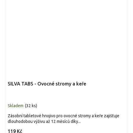
s
SILVA TABS - Ovocné stromy a keře
Skladem
(
32 ks
)
Zásobní tabletové hnojivo pro ovocné stromy a keře zajišťuje
dlouhodobou výživu až 12 měsíců díky...
119 Kč