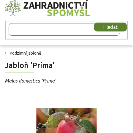
Přejít
na
obsah
Hledat
Podzimní jabloně
Jabloň 'Prima'
Malus domestica 'Prima'