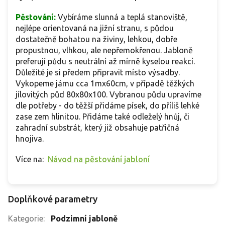
Pěstování:
Vybíráme slunná a teplá stanoviště,
nejlépe orientovaná na jižní stranu, s půdou
dostatečně bohatou na živiny, lehkou, dobře
propustnou, vlhkou, ale nepřemokřenou. Jabloně
preferují půdu s neutrální až mírně kyselou reakcí.
Důležité je si předem připravit místo výsadby.
Vykopeme jámu cca 1mx60cm, v případě těžkých
jílovitých půd 80x80x100. Vybranou půdu upravíme
dle potřeby - do těžší přidáme písek, do příliš lehké
zase zem hlinitou. Přidáme také odleželý hnůj, či
zahradní substrát, který již obsahuje patřičná
hnojiva.
Více na:
Návod na pěstování jabloní
Doplňkové parametry
Kategorie
:
Podzimní jabloně