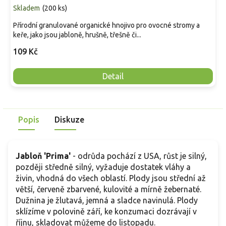
Skladem
(
200 ks
)
Přírodní granulované organické hnojivo pro ovocné stromy a
keře, jako jsou jabloně, hrušně, třešně či...
109 Kč
Detail
Popis
Diskuze
Jabloň 'Prima'
- odrůda pochází z USA, růst je silný,
později středně silný, vyžaduje dostatek vláhy a
živin, vhodná do všech oblastí. Plody jsou střední až
větší, červeně zbarvené, kulovité a mírně žebernaté.
Dužnina je žlutavá, jemná a sladce navinulá. Plody
sklízíme v polovině září, ke konzumaci dozrávají v
říjnu, skladovat můžeme do listopadu.