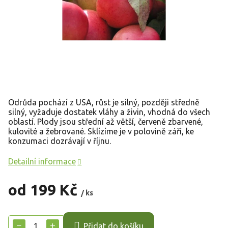
Odrůda pochází z USA, růst je silný, později středně
silný, vyžaduje dostatek vláhy a živin, vhodná do všech
oblastí. Plody jsou střední až větší, červeně zbarvené,
kulovité a žebrované. Sklízíme je v polovině září, ke
konzumaci dozrávají v říjnu.
Detailní informace
od
199 Kč
/ ks
Měrná
cena:
−
+
Přidat do košíku