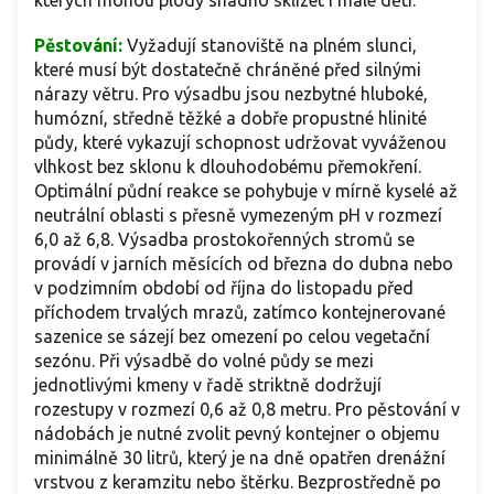
Pěstování:
Vyžadují stanoviště na plném slunci,
které musí být dostatečně chráněné před silnými
nárazy větru. Pro výsadbu jsou nezbytné hluboké,
humózní, středně těžké a dobře propustné hlinité
půdy, které vykazují schopnost udržovat vyváženou
vlhkost bez sklonu k dlouhodobému přemokření.
Optimální půdní reakce se pohybuje v mírně kyselé až
neutrální oblasti s přesně vymezeným pH v rozmezí
6,0 až 6,8. Výsadba prostokořenných stromů se
provádí v jarních měsících od března do dubna nebo
v podzimním období od října do listopadu před
příchodem trvalých mrazů, zatímco kontejnerované
sazenice se sázejí bez omezení po celou vegetační
sezónu. Při výsadbě do volné půdy se mezi
jednotlivými kmeny v řadě striktně dodržují
rozestupy v rozmezí 0,6 až 0,8 metru. Pro pěstování v
nádobách je nutné zvolit pevný kontejner o objemu
minimálně 30 litrů, který je na dně opatřen drenážní
vrstvou z keramzitu nebo štěrku. Bezprostředně po