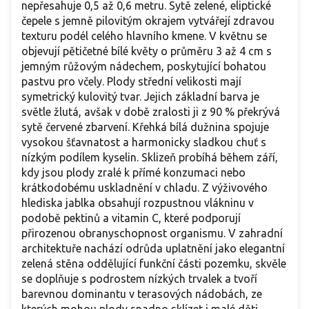
nepřesahuje 0,5 až 0,6 metru. Sytě zelené, eliptické
čepele s jemně pilovitým okrajem vytvářejí zdravou
texturu podél celého hlavního kmene. V květnu se
objevují pětičetné bílé květy o průměru 3 až 4 cm s
jemným růžovým nádechem, poskytující bohatou
pastvu pro včely. Plody střední velikosti mají
symetrický kulovitý tvar. Jejich základní barva je
světle žlutá, avšak v době zralosti ji z 90 % překrývá
sytě červené zbarvení. Křehká bílá dužnina spojuje
vysokou šťavnatost a harmonicky sladkou chuť s
nízkým podílem kyselin. Sklizeň probíhá během září,
kdy jsou plody zralé k přímé konzumaci nebo
krátkodobému uskladnění v chladu. Z výživového
hlediska jablka obsahují rozpustnou vlákninu v
podobě pektinů a vitamin C, které podporují
přirozenou obranyschopnost organismu. V zahradní
architektuře nachází odrůda uplatnění jako elegantní
zelená stěna oddělující funkční části pozemku, skvěle
se doplňuje s podrostem nízkých trvalek a tvoří
barevnou dominantu v terasových nádobách, ze
kterých mohou plody snadno sklízet i malé děti.