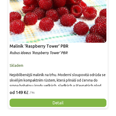
Maliník 'Raspberry Tower' PBR
P
'
Rubus idaeus 'Raspberry Tower' PBR
C
Skladem
S
Nejoblíbenější maliník na trhu. Moderní sloupovitá odrůda se
M
skvělým kompaktním růstem, která přináší od června do
A
srpna bohatou úrodu velkých, sladkých a šťavnatých plodů.
v
Pevné vzpřímené výhony tvoří elegantní habitus bez
j
od 149 Kč
o
/ ks
nutnosti opory, ideální pro nádoby, balkony i malé zahrady.
n
Mrazuvzdornost do −25 °C a spolehlivá vitalita z něj dělají
V
Detail
skvělou volbu pro každého pěstitele.