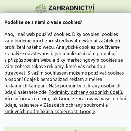
Z
á
p
a
Podělíte se s námi o vaše cookies?
t
Vše o nákupu
í
Ano, i náš web používá cookies. Díky povolení cookies
vám budeme moct zprostředkovat nevšední zážitek při
prohlížení našeho webu. Analytické cookies používáme
Informace pro Vás
k analýze návštěvnosti, personalizační nám pomáhají
s přizpůsobením webu a díky marketingovým cookies se
Kontakujte nás
vám zobrazí takové reklamy, které vás nebudou
otravovat.
S vaším souhlasem můžeme používat cookies
a osobní údaje k personalizaci reklam a měření
reklamních kampaní. Naše podmínky ochrany osobních
údajů naleznete zde:
Podmínky ochrany osobních údajů.
Více informací o tom, jak Google zpracovává vaše osobní
údaje, naleznete v
Zásadách ochrany soukromí a
smluvních podmínkách společnosti Google
.
Vytvořil Shoptet