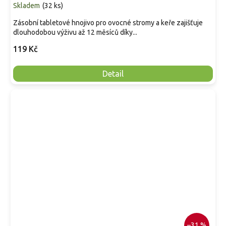
Skladem
(
32 ks
)
Zásobní tabletové hnojivo pro ovocné stromy a keře zajišťuje
dlouhodobou výživu až 12 měsíců díky...
119 Kč
Detail
–31 %