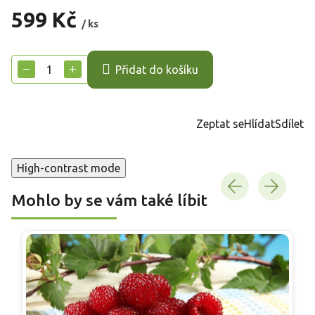
599 Kč
/ ks
Měrná
cena:
−
+
Přidat do košíku
Zeptat se
Hlídat
Sdílet
High-contrast mode
Mohlo by se vám také líbit