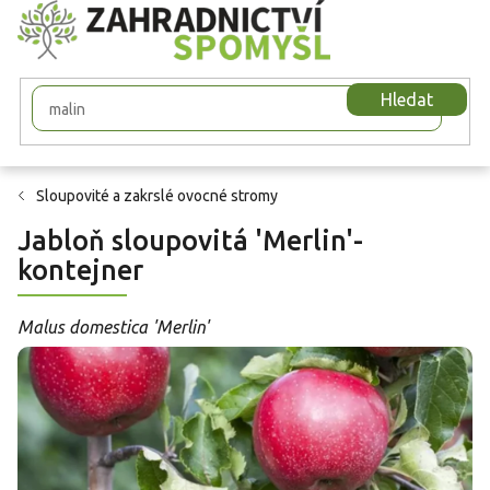
Přejít
na
obsah
Hledat
Sloupovité a zakrslé ovocné stromy
Jabloň sloupovitá 'Merlin'-
kontejner
Malus domestica 'Merlin'