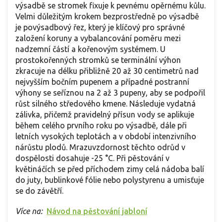
výsadbě se stromek fixuje k pevnému opěrnému kůlu.
Velmi důležitým krokem bezprostředně po výsadbě
je povýsadbový řez, který je klíčový pro správné
založení koruny a vybalancování poměru mezi
nadzemní částí a kořenovým systémem. U
prostokořenných stromků se terminální výhon
zkracuje na délku přibližně 20 až 30 centimetrů nad
nejvyšším bočním pupenem a případné postranní
výhony se seříznou na 2 až 3 pupeny, aby se podpořil
růst silného středového kmene. Následuje vydatná
zálivka, přičemž pravidelný přísun vody se aplikuje
během celého prvního roku po výsadbě, dále při
letních vysokých teplotách a v období intenzivního
nárůstu plodů. Mrazuvzdornost těchto odrůd v
dospělosti dosahuje -25 °C. Při pěstování v
květináčích se před příchodem zimy celá nádoba balí
do juty, bublinkové fólie nebo polystyrenu a umisťuje
se do závětří.
Více na:
Návod na pěstování jabloní