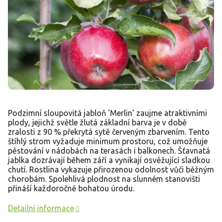
Podzimní sloupovitá jabloň 'Merlin' zaujme atraktivními
plody, jejichž světle žlutá základní barva je v době
zralosti z 90 % překrytá sytě červeným zbarvením. Tento
štíhlý strom vyžaduje minimum prostoru, což umožňuje
pěstování v nádobách na terasách i balkonech. Šťavnatá
jablka dozrávají během září a vynikají osvěžující sladkou
chutí. Rostlina vykazuje přirozenou odolnost vůči běžným
chorobám. Spolehlivá plodnost na slunném stanovišti
přináší každoročně bohatou úrodu.
Detailní informace