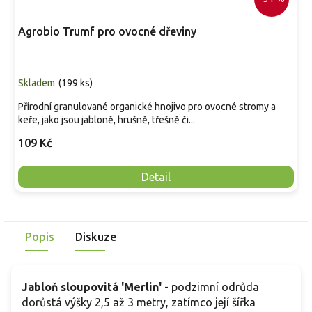
Agrobio Trumf pro ovocné dřeviny
Skladem
(
199 ks
)
Přírodní granulované organické hnojivo pro ovocné stromy a
keře, jako jsou jabloně, hrušně, třešně či...
109 Kč
Detail
Popis
Diskuze
Jabloň sloupovitá 'Merlin'
-
podzimní odrůda
dorůstá výšky 2,5 až 3 metry, zatímco její šířka