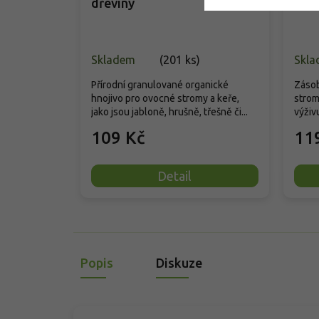
dřeviny
a ke
Skladem
(
201 ks
)
Skla
Přírodní granulované organické
Zásob
hnojivo pro ovocné stromy a keře,
strom
jako jsou jabloně, hrušně, třešně či...
výživu
109 Kč
11
Detail
Popis
Diskuze