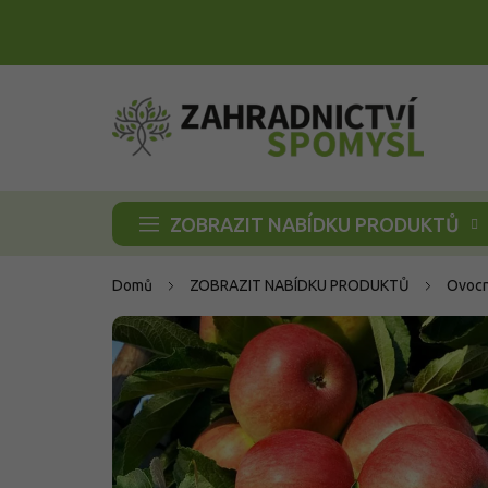
Přejít
na
obsah
ZOBRAZIT NABÍDKU PRODUKTŮ
Domů
ZOBRAZIT NABÍDKU PRODUKTŮ
Ovocn