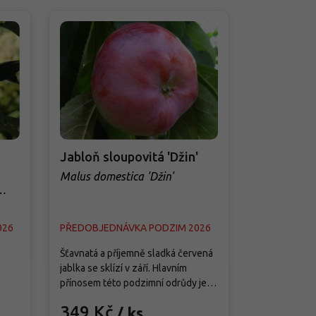
Novinka
Jabloň sloupovitá 'Džin'
Jabloň sl
Malus domestica 'Džin'
Malus dome
026
PŘEDOBJEDNÁVKA PODZIM 2026
PŘEDOBJED
Šťavnatá a příjemně sladká červená
Moderní rezi
jablka se sklízí v září. Hlavním
a
křížením ‘Red
přínosem této podzimní odrůdy je
vyniká úspor
její velmi úzký růst, díky kterému se
er'
kvalitou plo
349 Kč
/ ks
hodí pro pěstování v omezených