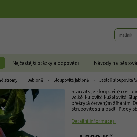
Nejčastější otázky a odpovědi
Návody na pěstován
é stromy
Jabloně
Sloupovité jabloně
Jabloň sloupovitá '
Starcats je sloupovitě rostou
velké, kulovitě kuželovité. Sl
překrytá červeným žíháním. D
strupovitosti a padlí. Plody 
Detailní informace