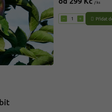
od
299 Kč
/ ks
Měrná
cena:
−
+
Přidat d
bit