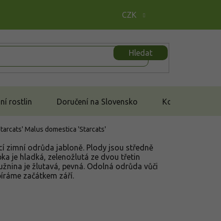
CZK
Hledat
í rostlin
Doručení na Slovensko
Kontakt
Starcats'
Malus domestica 'Starcats'
cí zimní odrůda jabloně. Plody jsou středně
upka je hladká, zelenožlutá ze dvou třetin
užnina je žlutavá, pevná. Odolná odrůda vůči
sbíráme začátkem září.