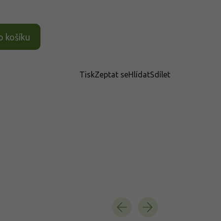
o košíku
Tisk
Zeptat se
Hlídat
Sdílet