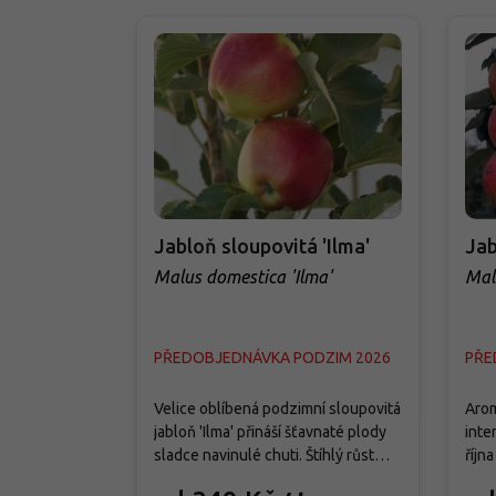
Jabloň sloupovitá 'Ilma'
Jab
Malus domestica 'Ilma'
Mal
PŘEDOBJEDNÁVKA PODZIM 2026
PŘE
Velice oblíbená podzimní sloupovitá
Arom
jabloň 'Ilma' přináší šťavnaté plody
inte
sladce navinulé chuti. Štíhlý růst
října
umožňuje pěstování na minimální
slou