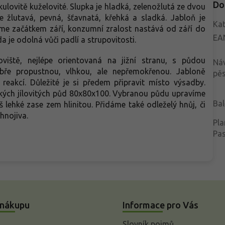
Do
 kulovitě kuželovité. Slupka je hladká, zelenožlutá ze dvou
e žlutavá, pevná, šťavnatá, křehká a sladká. Jabloň je
Kat
íme začátkem září, konzumní zralost nastává od září do
EA
 je odolná vůči padlí a strupovitosti.
iště, nejlépe orientovaná na jižní stranu, s půdou
Ná
bře propustnou, vlhkou, ale nepřemokřenou. Jabloně
pěs
 reakcí. Důležité je si předem připravit místo výsadby.
ých jílovitých půd 80x80x100. Vybranou půdu upravíme
Bal
š lehké zase zem hlinitou. Přidáme také odleželý hnůj, či
á hnojiva.
Pla
Pa
 nákupu
Informace pro Vás
Slovník pojmů