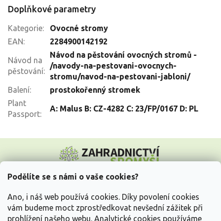
Doplňkové parametry
Kategorie
:
Ovocné stromy
EAN
:
2284900142192
Návod na pěstování ovocných stromů -
Návod na
/navody-na-pestovani-ovocnych-
pěstování
:
stromu/navod-na-pestovani-jabloni/
Balení
:
prostokořenný stromek
Plant
A: Malus B: CZ-4282 C: 23/FP/0167 D: PL
Passport
:
Z
á
p
a
Podělíte se s námi o vaše cookies?
t
Vše o nákupu
í
Ano, i náš web používá cookies. Díky povolení cookies
vám budeme moct zprostředkovat nevšední zážitek při
prohlížení našeho webu. Analytické cookies používáme
Informace pro Vás