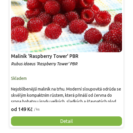
Maliník 'Raspberry Tower' PBR
P
'
Rubus idaeus 'Raspberry Tower' PBR
C
Skladem
S
Nejoblíbenější maliník na trhu. Moderní sloupovitá odrůda se
M
skvělým kompaktním růstem, která přináší od června do
A
srpna bohatou úrodu velkých, sladkých a šťavnatých plodů.
v
Pevné vzpřímené výhony tvoří elegantní habitus bez
j
od 149 Kč
o
/ ks
nutnosti opory, ideální pro nádoby, balkony i malé zahrady.
n
Mrazuvzdornost do −25 °C a spolehlivá vitalita z něj dělají
V
Detail
skvělou volbu pro každého pěstitele.