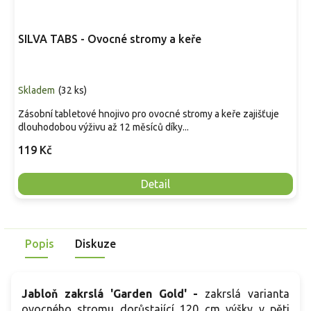
SILVA TABS - Ovocné stromy a keře
Skladem
(
32 ks
)
Zásobní tabletové hnojivo pro ovocné stromy a keře zajišťuje
dlouhodobou výživu až 12 měsíců díky...
119 Kč
Detail
Popis
Diskuze
Jabloň zakrslá 'Garden Gold' -
zakrslá varianta
ovocného stromu dorůstající 120 cm výšky v pěti