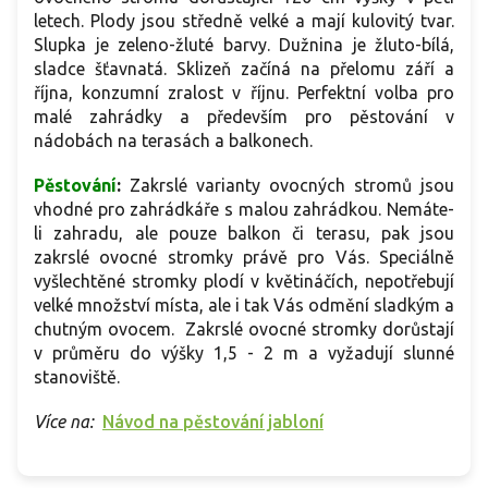
letech. Plody jsou středně velké a mají kulovitý tvar.
Slupka je zeleno-žluté barvy. Dužnina je žluto-bílá,
sladce šťavnatá. Sklizeň začíná na přelomu září a
října, konzumní zralost v říjnu. Perfektní volba pro
malé zahrádky a především pro pěstování v
nádobách na terasách a balkonech.
Pěstování
:
Zakrslé varianty ovocných stromů jsou
vhodné pro zahrádkáře s malou zahrádkou. Nemáte-
li zahradu, ale pouze balkon či terasu, pak jsou
zakrslé ovocné stromky právě pro Vás. Speciálně
vyšlechtěné stromky plodí v květináčích, nepotřebují
velké množství místa, ale i tak Vás odmění sladkým a
chutným ovocem. Zakrslé ovocné stromky dorůstají
v průměru do výšky 1,5 - 2 m a vyžadují slunné
stanoviště.
Více na:
Návod na pěstování jabloní