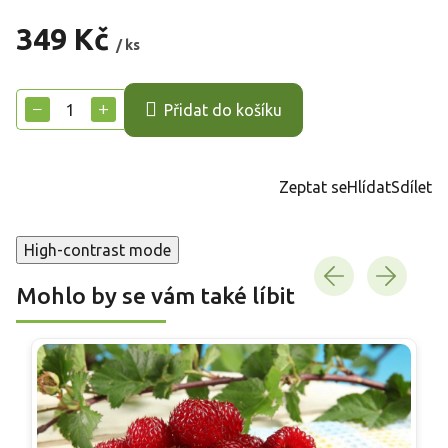
349 Kč
/ ks
Měrná
cena:
−
+
Přidat do košíku
Zeptat se
Hlídat
Sdílet
High-contrast mode
Mohlo by se vám také líbit