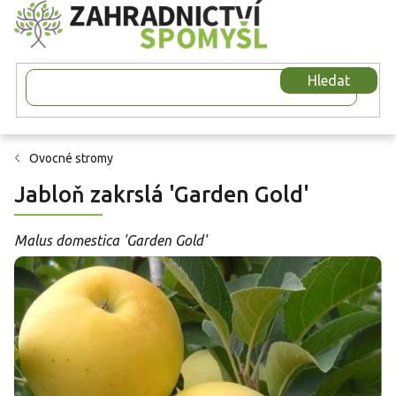
Přejít
na
obsah
Hledat
Ovocné stromy
Jabloň zakrslá 'Garden Gold'
Malus domestica 'Garden Gold'