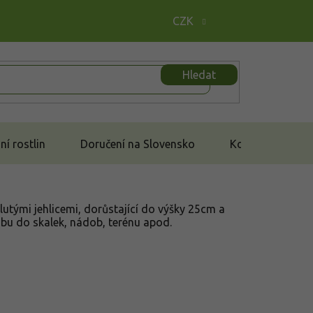
CZK
Hledat
í rostlin
Doručení na Slovensko
Kontakt
žlutými jehlicemi, dorůstající do výšky 25cm a
bu do skalek, nádob, terénu apod.