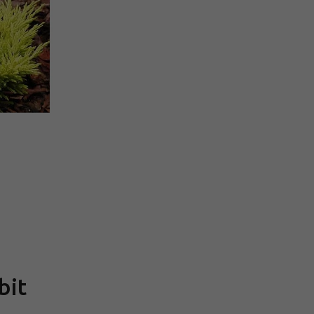
Měrná
cena:
bit