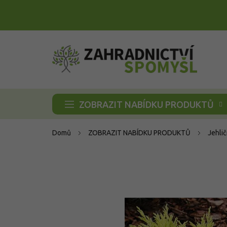
Přejít
na
obsah
ZOBRAZIT NABÍDKU PRODUKTŮ
Domů
ZOBRAZIT NABÍDKU PRODUKTŮ
Jehli