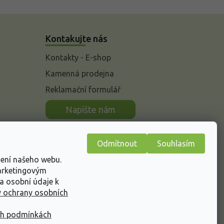
Kontakujte nás
Kontakty - E-shop
Kamenná prodejna
Reklamační formulář
n
Napište nám
Odmítnout
Souhlasím
žení našeho webu.
marketingovým
a osobní údaje k
 ochrany osobních
ch podmínkách