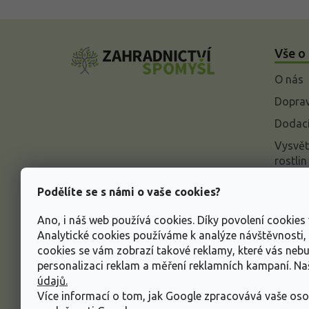
Z
á
Vše o
p
a
O nás
t
í
Doprav
Dodací
Vysvět
rostlin
Odstou
Podělíte se s námi o vaše cookies?
Rekla
Ano, i náš web používá cookies. Díky povolení cookie
Inform
Analytické cookies používáme k analýze návštěvnosti
údajů
cookies se vám zobrazí takové reklamy, které vás neb
Obcho
personalizaci reklam a měření reklamních kampaní. N
údajů.
Více informací o tom, jak Google zpracovává vaše oso