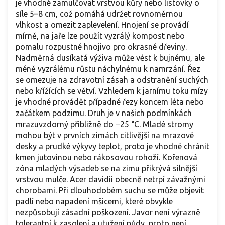
je vhodné zamulčovat vrstvou kůry nebo listovky o
síle 5–8 cm, což pomáhá udržet rovnoměrnou
vlhkost a omezit zaplevelení. Hnojení se provádí
mírně, na jaře lze použít vyzrálý kompost nebo
pomalu rozpustné hnojivo pro okrasné dřeviny.
Nadměrná dusíkatá výživa může vést k bujnému, ale
méně vyzrálému růstu náchylnému k namrzání. Řez
se omezuje na zdravotní zásah a odstranění suchých
nebo křížících se větví. Vzhledem k jarnímu toku mízy
je vhodné provádět případné řezy koncem léta nebo
začátkem podzimu. Druh je v našich podmínkách
mrazuvzdorný přibližně do −25 °C. Mladé stromy
mohou být v prvních zimách citlivější na mrazové
desky a prudké výkyvy teplot, proto je vhodné chránit
kmen jutovinou nebo rákosovou rohoží. Kořenová
zóna mladých výsadeb se na zimu přikrývá silnější
vrstvou mulče. Acer davidii obecně netrpí závažnými
chorobami. Při dlouhodobém suchu se může objevit
padlí nebo napadení mšicemi, které obvykle
nezpůsobují zásadní poškození. Javor není výrazně
tolerantní k zasolení a utužení půdy, proto není