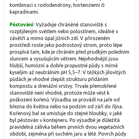
kombinaci s rododendrony, hortenziemi či
kapradinami.
Pěstování:
Vyžaduje chráněné stanoviště s
rozptýleným světlem nebo polostínem, ideálně v
závětří a mimo úpal jižních zdí. V přirozeném
prostředí roste jako podrostový strom, proto lépe
prospívá tam, kde je chráněn před prudkým poledním
sluncem a vysušujícím větrem. Nejvhodnější jsou
hlubší, humózní a dobře propustné půdy s mírně
kyselým až neutrálním pH 5,5–7. V těžkých jílovitých
půdách je vhodné zlepšit strukturu přidáním
kompostu a drenážní vrstvy. Trvale přemokřené
stanoviště není vhodné, protože může vést k
poškození kořenů. Výsadba se provádí na jaře od
března do května nebo na podzim od září do října.
Kořenový bal se umisťuje do stejné hloubky, v jaké
byl pěstován v kontejneru. Po výsadbě je důležitá
pravidelná zálivka během prvních dvou vegetačních
období, zejména při suchém jaru a létě. Povrch půdy