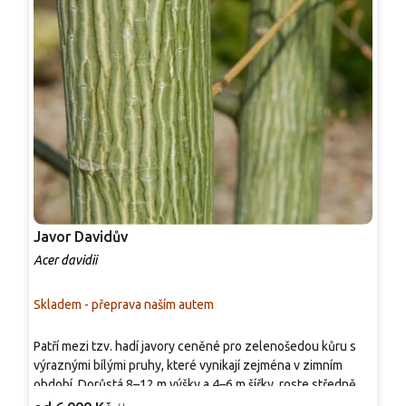
Javor Davidův
J
Acer davidii
A
Skladem - přeprava naším autem
S
O
Patří mezi tzv. hadí javory ceněné pro zelenošedou kůru s
n
výraznými bílými pruhy, které vynikají zejména v zimním
p
období. Dorůstá 8–12 m výšky a 4–6 m šířky, roste středně
R
3
rychle a vytváří vzdušnou, vejčitou korunu. V květnu nese