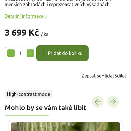
menších zahradách i reprezentativních výsadbách.
Detailní informace
3 699 Kč
/ ks
Měrná
cena:
−
+
Přidat do košíku
Zeptat se
Hlídat
Sdílet
High-contrast mode
Mohlo by se vám také líbit