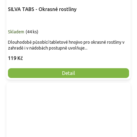
SILVA TABS - Okrasné rostliny
Skladem
(
44 ks
)
Dlouhodobě působící tabletové hnojivo pro okrasné rostliny v
zahradě i v nádobách postupně uvolňuje...
119 Kč
Detail