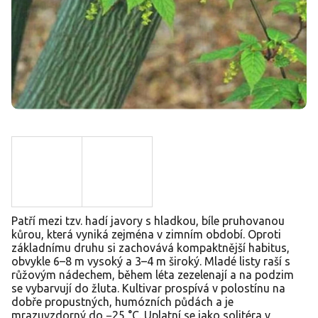
Patří mezi tzv. hadí javory s hladkou, bíle pruhovanou
kůrou, která vyniká zejména v zimním období. Oproti
základnímu druhu si zachovává kompaktnější habitus,
obvykle 6–8 m vysoký a 3–4 m široký. Mladé listy raší s
růžovým nádechem, během léta zezelenají a na podzim
se vybarvují do žluta. Kultivar prospívá v polostínu na
dobře propustných, humózních půdách a je
mrazuvzdorný do −25 °C. Uplatní se jako solitéra v