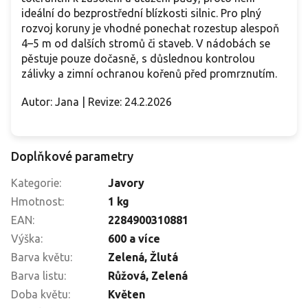
ideální do bezprostřední blízkosti silnic. Pro plný
rozvoj koruny je vhodné ponechat rozestup alespoň
4–5 m od dalších stromů či staveb. V nádobách se
pěstuje pouze dočasně, s důslednou kontrolou
zálivky a zimní ochranou kořenů před promrznutím.
Autor: Jana | Revize: 24.2.2026
Doplňkové parametry
Kategorie
:
Javory
Hmotnost
:
1 kg
EAN
:
2284900310881
Výška
:
600 a více
Barva květu
:
Zelená
,
Žlutá
Barva listu
:
Růžová, Zelená
Doba květu
:
Květen