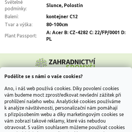
Světelné
Slunce
,
Polostín
podmínky
:
Balení
:
kontejner C12
Tvar a výška
:
80-100cm
A: Acer B: CZ-4282 C: 22/FP/0001 D:
Plant Passport
:
PL
Z
á
p
a
Podělíte se s námi o vaše cookies?
t
Vše o nákupu
í
Ano, i náš web používá cookies. Díky povolení cookies
vám budeme moct zprostředkovat nevšední zážitek při
prohlížení našeho webu. Analytické cookies používáme
Informace pro Vás
k analýze návštěvnosti, personalizační nám pomáhají
s přizpůsobením webu a díky marketingovým cookies se
Kontakujte nás
vám zobrazí takové reklamy, které vás nebudou
otravovat.
S vaším souhlasem můžeme používat cookies