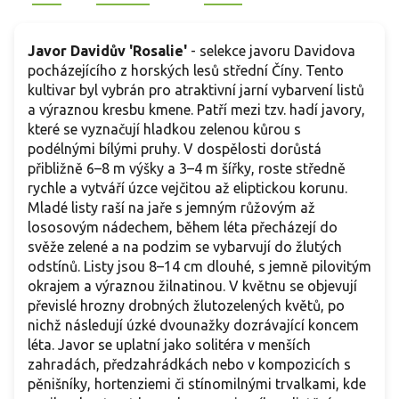
Javor Davidův
'Rosalie'
- selekce javoru Davidova
pocházejícího z horských lesů střední Číny. Tento
kultivar byl vybrán pro atraktivní jarní vybarvení listů
a výraznou kresbu kmene. Patří mezi tzv. hadí javory,
které se vyznačují hladkou zelenou kůrou s
podélnými bílými pruhy. V dospělosti dorůstá
přibližně 6–8 m výšky a 3–4 m šířky, roste středně
rychle a vytváří úzce vejčitou až eliptickou korunu.
Mladé listy raší na jaře s jemným růžovým až
lososovým nádechem, během léta přecházejí do
svěže zelené a na podzim se vybarvují do žlutých
odstínů. Listy jsou 8–14 cm dlouhé, s jemně pilovitým
okrajem a výraznou žilnatinou. V květnu se objevují
převislé hrozny drobných žlutozelených květů, po
nichž následují úzké dvounažky dozrávající koncem
léta. Javor se uplatní jako solitéra v menších
zahradách, předzahrádkách nebo v kompozicích s
pěnišníky, hortenziemi či stínomilnými trvalkami, kde