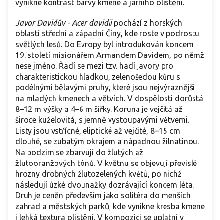
vynikne kontrast barvy kmene a jarního olistění.
Javor Davidův - Acer davidii
pochází z horských
oblastí střední a západní Číny, kde roste v podrostu
světlých lesů. Do Evropy byl introdukován koncem
19. století misionářem Armandem Davidem, po němž
nese jméno. Řadí se mezi tzv. hadí javory pro
charakteristickou hladkou, zelenošedou kůru s
podélnými bělavými pruhy, které jsou nejvýraznější
na mladých kmenech a větvích. V dospělosti dorůstá
8–12 m výšky a 4–6 m šířky. Koruna je vejčitá až
široce kuželovitá, s jemně vystoupavými větvemi.
Listy jsou vstřícné, eliptické až vejčité, 8–15 cm
dlouhé, se zubatým okrajem a nápadnou žilnatinou.
Na podzim se zbarvují do žlutých až
žlutooranžových tónů. V květnu se objevují převislé
hrozny drobných žlutozelených květů, po nichž
následují úzké dvounažky dozrávající koncem léta.
Druh je ceněn především jako solitéra do menších
zahrad a městských parků, kde vynikne kresba kmene
i lehká textura olistění. V kompozici se uplatní v