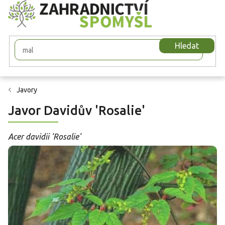
Přejít
na
obsah
Hledat
Javory
Javor Davidův 'Rosalie'
Acer davidii 'Rosalie'