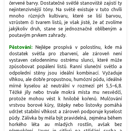
červené barvy. Dostatečně světlé stanoviště zajistí ty
nejintenzivnější tóny. Na světě existuje v tuto chvíli
mnoho různých kultivaru, které se liší barvou,
vzrůstem či tvarem listů, je však jisté, že ať zvolíme
jakýkoliv druh, stane se jednoznačně oblíbeným a
poutavým prvkem zahrady.
Pěstování:
Nejlépe prospívá v polostínu, kde má
dostatek světla pro zbarvení, ale zároveň není
vystaven celodennímu ostrému slunci, které může
způsobovat popálení listů. Ranní sluneční světlo a
odpolední stěny jsou ideální kombinací. Vyžaduje
vlhkou, ale dobře propustnou, humózní půdu, ideálně
mírně kyselou až neutrální v rozmezí pH 5,5–6,8.
Těžké jíly nebo trvale mokrá místa mu nesvědčí,
protože mohou vést k hnilobě kořenů. Mulčování
vrstvou borové kůry, štěpky nebo listovky pomáhá
udržet stabilní vlhkost a zároveň podporuje kyselost
půdy. Zálivka by měla být pravidelná, zejména během
horkého léta au mladých rostlin, avšak bez
přemokření. Javor je citlivý na střídání sucha a