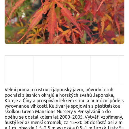
Velmi pomalu rostoucí japonský javor, původní druh
pochází z lesních okrajů a horských svahů Japonska,
Koreje a Číny a prospívá v lehkém stínu a humózní půdě s
vyrovnanou vlhkostí. Kultivar je spojován s pěstitelskou
školkou Green Mansions Nursery v Pensylvánii a do
oběhu se dostal kolem let 2000–2005. Vytváří vzpřímený,
hustý keř až menší stromek, za 15–20 let dorůstá asi 2 m
× 1 m, obvykle 1,5–2,5 m vysoký a 0,5–1 m široký. Listy 5–