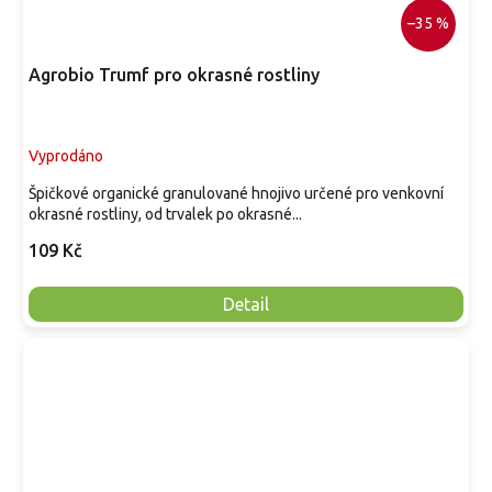
–35 %
Agrobio Trumf pro okrasné rostliny
Vyprodáno
Špičkové organické granulované hnojivo určené pro venkovní
okrasné rostliny, od trvalek po okrasné...
109 Kč
Detail