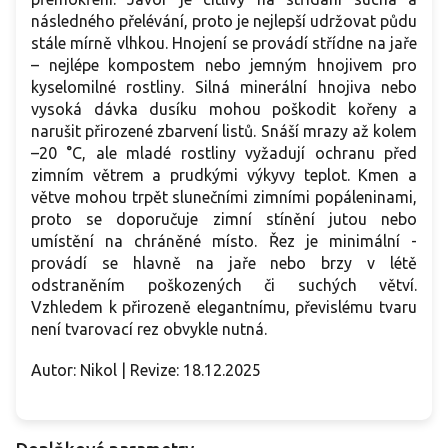
následného přelévání, proto je nejlepší udržovat půdu
stále mírně vlhkou. Hnojení se provádí střídne na jaře
– nejlépe kompostem nebo jemným hnojivem pro
kyselomilné rostliny. Silná minerální hnojiva nebo
vysoká dávka dusíku mohou poškodit kořeny a
narušit přirozené zbarvení listů. Snáší mrazy až kolem
–20 °C, ale mladé rostliny vyžadují ochranu před
zimním větrem a prudkými výkyvy teplot. Kmen a
větve mohou trpět slunečními zimními popáleninami,
proto se doporučuje zimní stínění jutou nebo
umístění na chráněné místo. Řez je minimální -
provádí se hlavně na jaře nebo brzy v létě
odstraněním poškozených či suchých větví.
Vzhledem k přirozeně elegantnímu, převislému tvaru
není tvarovací rez obvykle nutná.
Autor: Nikol | Revize: 18.12.2025