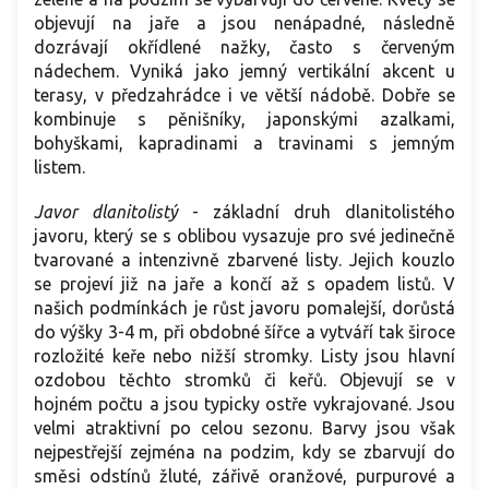
objevují na jaře a jsou nenápadné, následně
dozrávají okřídlené nažky, často s červeným
nádechem. Vyniká jako jemný vertikální akcent u
terasy, v předzahrádce i ve větší nádobě. Dobře se
kombinuje s pěnišníky, japonskými azalkami,
bohyškami, kapradinami a travinami s jemným
listem.
Javor dlanitolistý
-
základní druh dlanitolistého
javoru, který se s oblibou vysazuje pro své jedinečně
tvarované a intenzivně zbarvené listy. Jejich kouzlo
se projeví již na jaře a končí až s opadem listů. V
našich podmínkách je růst javoru pomalejší, dorůstá
do výšky 3-4 m, při obdobné šířce a vytváří tak široce
rozložité keře nebo nižší stromky. Listy jsou hlavní
ozdobou těchto stromků či keřů. Objevují se v
hojném počtu a jsou typicky ostře vykrajované. Jsou
velmi atraktivní po celou sezonu. Barvy jsou však
nejpestřejší zejména na podzim, kdy se zbarvují do
směsi odstínů žluté, zářivě oranžové, purpurové a