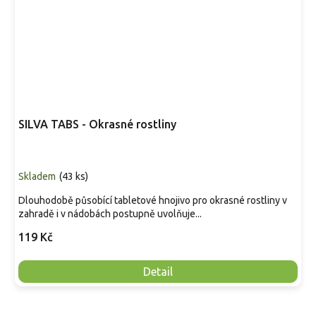
SILVA TABS - Okrasné rostliny
Skladem
(
43 ks
)
Dlouhodobě působící tabletové hnojivo pro okrasné rostliny v
zahradě i v nádobách postupně uvolňuje...
119 Kč
Detail