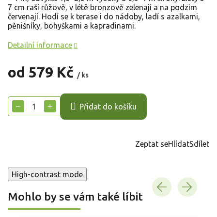
7 cm raší růžově, v létě bronzově zelenají a na podzim
červenají. Hodí se k terase i do nádoby, ladí s azalkami,
pěnišníky, bohyškami a kapradinami.
Detailní informace
od
579 Kč
/ ks
Měrná
cena:
−
+
Přidat do košíku
Zeptat se
Hlídat
Sdílet
High-contrast mode
Mohlo by se vám také líbit