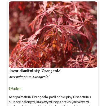
Javor dlanitolistý 'Orangeola'
J
Acer palmatum 'Orangeola'
A
Skladem
S
Acer palmatum 'Orangeola' patří do skupiny Dissectum s
N
hluboce dělenými, krajkovými listy a převislými větvemi.
n