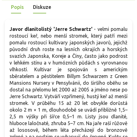
Popis
Diskuze
Javor dlanitolis
tý 'Jerre Schwartz'
- velmi pomalu
rostoucí keř, nebo menší stromek, který patří mezi
pomalu rostoucí kultivary japonských javorů, jejichž
původní druh roste na lesních okrajích a horských
svazích Japonska, Koreje a Číny, často jako podrost
v lehkém stínu a v humózních půdách s vyrovnanou
vlhkostí. Kultivar je spojován s americkým
sběratelem a pěstitelem Billym Schwarzem z Green
Mansions Nursery v Pensylvánii, do širšího oběhu se
dostal na přelomu let 2000 až 2005 a jméno nese po
Jerre Schwartz. Vytváří vzpřímený, hustý keř až menší
stromek. V průběhu 15 až 20 let obvykle dorůstá
okolo 2 m × 1 m, dlouhodobě se uvádí přibližně 1,5–
2,5 m výšky při šířce 0,5–1 m. Listy jsou dlanité,
hluboce laločnaté, zhruba 5–7 cm. Na jaře raší růžově
až lososově, během léta přecházejí do bronzově
zelené a na podzim se vybarvují do červené. Květy se