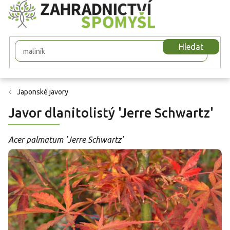
Přejít
na
obsah
Hledat
Japonské javory
Javor dlanitolistý 'Jerre Schwartz'
Acer palmatum 'Jerre Schwartz'