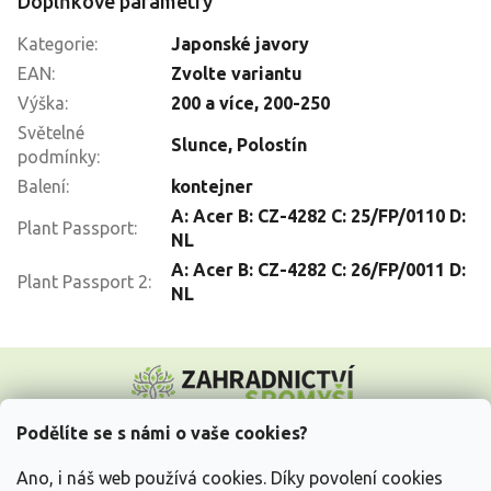
Doplňkové parametry
Kategorie
:
Japonské javory
EAN
:
Zvolte variantu
Výška
:
200 a více
,
200-250
Světelné
Slunce
,
Polostín
podmínky
:
Balení
:
kontejner
A: Acer B: CZ-4282 C: 25/FP/0110 D:
Plant Passport
:
NL
A: Acer B: CZ-4282 C: 26/FP/0011 D:
Plant Passport 2
:
NL
Z
á
p
a
Podělíte se s námi o vaše cookies?
t
Vše o nákupu
í
Ano, i náš web používá cookies. Díky povolení cookies