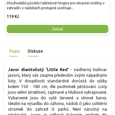
Dlouhodobě působící tabletové hnojivo pro okrasné rostliny v
zahradě i v nádobách postupně uvolňuje...
119 Kč
Detail
Popis
Diskuze
Javor dlanitolis
tý 'Little Red'
- nádherný kultivar
javoru, který vás zaujme především svými nápadnými
listy. V dospělosti standardně dorůstá do výšky
kolem 150 - 180 cm, dle podmínek pěstování. Listy
jsou velmi atraktivní, zajímavé a hluboce vykrajované.
Vybarvené jsou do sytě červené a vínové barvy.
Ideální na výsadbu do záhonu, nádob či jako solitérní
stromek do zahrad či parků. Není náročný na
pěstování. Javor je celkově krásným prvkem do