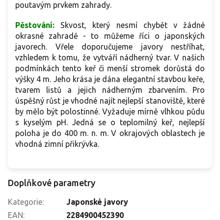
poutavým prvkem zahrady.
Pěstování:
Skvost, který nesmí chybět v žádné
okrasné zahradě - to můžeme říci o japonských
javorech. Vřele doporučujeme javory nestříhat,
vzhledem k tomu, že vytváří nádherný tvar. V našich
podmínkách tento keř či menší stromek dorůstá do
výšky 4 m. Jeho krása je dána elegantní stavbou keře,
tvarem listů a jejich nádherným zbarvením. Pro
úspěšný růst je vhodné najít nejlepší stanoviště, které
by mělo být polostinné. Vyžaduje mírně vlhkou půdu
s kyselým pH. Jedná se o teplomilný keř, nejlepší
poloha je do 400 m. n. m. V okrajových oblastech je
vhodná zimní přikrývka.
Doplňkové parametry
Kategorie
:
Japonské javory
EAN
:
2284900452390