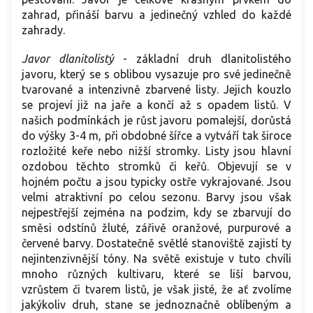
zahrad, přináší barvu a jedinečný vzhled do každé
zahrady.
Javor dlanitolistý
-
základní druh dlanitolistého
javoru, který se s oblibou vysazuje pro své jedinečně
tvarované a intenzivně zbarvené listy. Jejich kouzlo
se projeví již na jaře a končí až s opadem listů. V
našich podmínkách je růst javoru pomalejší, dorůstá
do výšky 3-4 m, při obdobné šířce a vytváří tak široce
rozložité keře nebo nižší stromky. Listy jsou hlavní
ozdobou těchto stromků či keřů. Objevují se v
hojném počtu a jsou typicky ostře vykrajované. Jsou
velmi atraktivní po celou sezonu. Barvy jsou však
nejpestřejší zejména na podzim, kdy se zbarvují do
směsi odstínů žluté, zářivě oranžové, purpurové a
červené barvy. Dostatečně světlé stanoviště zajistí ty
nejintenzivnější tóny. Na světě existuje v tuto chvíli
mnoho různých kultivaru, které se liší barvou,
vzrůstem či tvarem listů, je však jisté, že ať zvolíme
jakýkoliv druh, stane se jednoznačně oblíbeným a