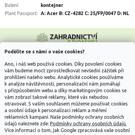
Balení
:
kontejner
Plant Passport
:
A: Acer B: CZ-4282 C: 25/FP/0047 D: NL
Z
á
p
a
Podělíte se s námi o vaše cookies?
t
Vše o nákupu
í
Ano, i náš web používá cookies. Díky povolení cookies
vám budeme moct zprostředkovat nevšední zážitek při
prohlížení našeho webu. Analytické cookies používáme
Informace pro Vás
k analýze návštěvnosti, personalizační nám pomáhají
s přizpůsobením webu a díky marketingovým cookies se
Kontakujte nás
vám zobrazí takové reklamy, které vás nebudou
otravovat.
S vaším souhlasem můžeme používat cookies
a osobní údaje k personalizaci reklam a měření
reklamních kampaní. Naše podmínky ochrany osobních
údajů naleznete zde:
Podmínky ochrany osobních údajů.
Více informací o tom, jak Google zpracovává vaše osobní