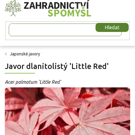
Přejít
na
obsah
Hledat
Japonské javory
Javor dlanitolistý 'Little Red'
Acer palmatum 'Little Red'