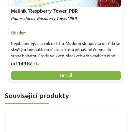
Maliník 'Raspberry Tower' PBR
P
'
Rubus idaeus 'Raspberry Tower' PBR
C
Skladem
S
Nejoblíbenější maliník na trhu. Moderní sloupovitá odrůda se
M
skvělým kompaktním růstem, která přináší od června do
A
srpna bohatou úrodu velkých, sladkých a šťavnatých plodů.
v
Pevné vzpřímené výhony tvoří elegantní habitus bez
j
od 149 Kč
o
/ ks
nutnosti opory, ideální pro nádoby, balkony i malé zahrady.
n
Mrazuvzdornost do −25 °C a spolehlivá vitalita z něj dělají
V
Detail
skvělou volbu pro každého pěstitele.
Související produkty