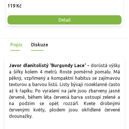
119 Kč
Detail
Popis
Diskuze
Javor dlanitolistý 'Burgundy Lace' -
dorůstá výšky
a šířky kolem 4 metrů. Roste poměrně pomalu. Má
pěkný, vzpřímený a kompaktní habitus se zajímavou
texturou a barvou listů. Listy bývají rozeklanné často
až k řapíku. Po vyrašení na jaře jsou zbarveny jasně
červeně, během léta červená barva ustoupí zelené a
na podzim se opět rozzáří. Kvete drobnými
červenými květy, plodem jsou okřídlené červené
dvounažky.