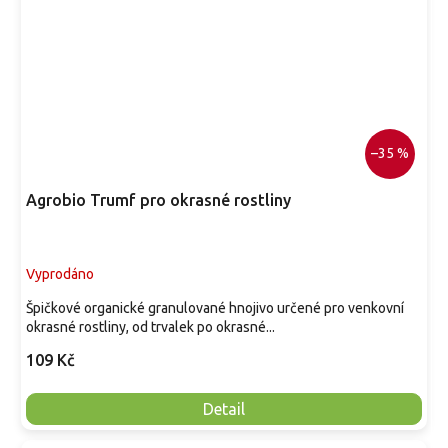
–35 %
Agrobio Trumf pro okrasné rostliny
Vyprodáno
Špičkové organické granulované hnojivo určené pro venkovní
okrasné rostliny, od trvalek po okrasné...
109 Kč
Detail