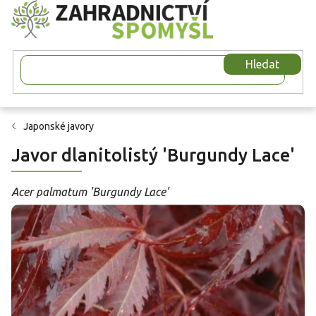
Přejít
na
obsah
Hledat
Japonské javory
Javor dlanitolistý 'Burgundy Lace'
Acer palmatum 'Burgundy Lace'