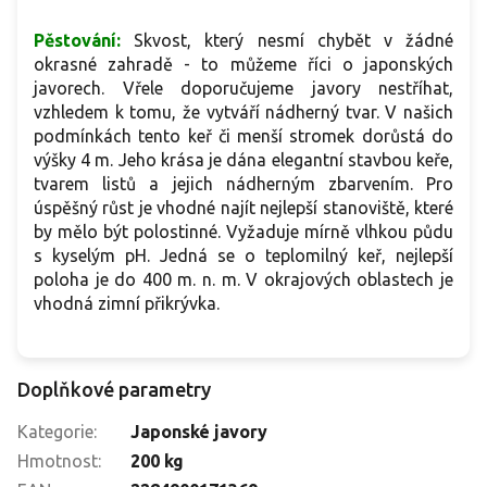
Pěstování:
Skvost, který nesmí chybět v žádné
okrasné zahradě - to můžeme říci o japonských
javorech. Vřele doporučujeme javory nestříhat,
vzhledem k tomu, že vytváří nádherný tvar. V našich
podmínkách tento keř či menší stromek dorůstá do
výšky 4 m. Jeho krása je dána elegantní stavbou keře,
tvarem listů a jejich nádherným zbarvením. Pro
úspěšný růst je vhodné najít nejlepší stanoviště, které
by mělo být polostinné. Vyžaduje mírně vlhkou půdu
s kyselým pH. Jedná se o teplomilný keř, nejlepší
poloha je do 400 m. n. m. V okrajových oblastech je
vhodná zimní přikrývka.
Doplňkové parametry
Kategorie
:
Japonské javory
Hmotnost
:
200 kg