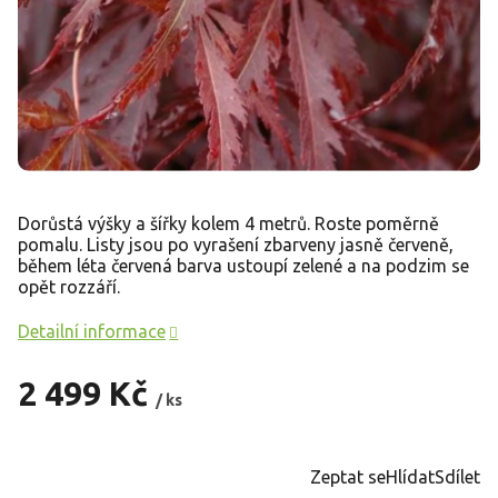
Dorůstá výšky a šířky kolem 4 metrů. Roste poměrně
pomalu. Listy jsou po vyrašení zbarveny jasně červeně,
během léta červená barva ustoupí zelené a na podzim se
opět rozzáří.
Detailní informace
2 499 Kč
/ ks
Měrná
cena:
Zeptat se
Hlídat
Sdílet