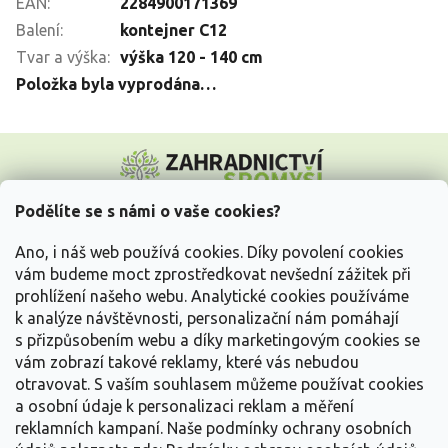
EAN
:
2284900171369
Balení
:
kontejner C12
Tvar a výška
:
výška 120 - 140 cm
Položka byla vyprodána…
Z
á
p
a
Podělíte se s námi o vaše cookies?
t
Vše o nákupu
í
Ano, i náš web používá cookies. Díky povolení cookies
vám budeme moct zprostředkovat nevšední zážitek při
prohlížení našeho webu. Analytické cookies používáme
Informace pro Vás
k analýze návštěvnosti, personalizační nám pomáhají
s přizpůsobením webu a díky marketingovým cookies se
Kontakujte nás
vám zobrazí takové reklamy, které vás nebudou
otravovat.
S vaším souhlasem můžeme používat cookies
a osobní údaje k personalizaci reklam a měření
reklamních kampaní. Naše podmínky ochrany osobních