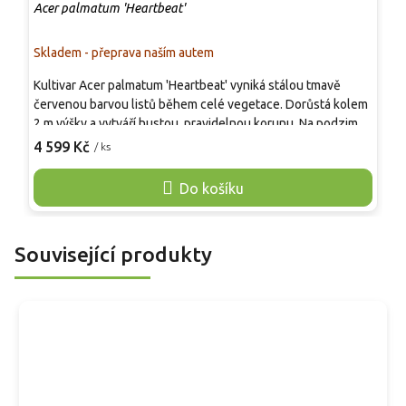
Acer palmatum 'Heartbeat'
A
Skladem - přeprava naším autem
S
Kultivar Acer palmatum 'Heartbeat' vyniká stálou tmavě
V
červenou barvou listů během celé vegetace. Dorůstá kolem
t
2 m výšky a vytváří hustou, pravidelnou korunu. Na podzim
m
přechází do hlubokých karmínových tónů. Vhodný je jako
4 599 Kč
/ ks
s
o
výrazný barevný akcent v menších zahradách nebo pro
N
pěstování v nádobě. Nejlépe se vybarvuje na světlém
Do košíku
c
stanovišti bez prudkého poledního úpalu.
č
Související produkty