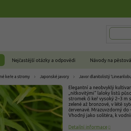
Nejčastější otázky a odpovědi
Návody na pěstován
né keře a stromy
Japonské javory
Javor dlanitolistý 'Linearilo
Elegantní a neobvyklý kultiv
„nitkovitými“ laloky listů pů
stromek či keř vysoký 2–3 m s 
zelené až bronzové, v létě sy
červenavé. Mrazuvzdorný do –
Vhodný jako solitéra, k vodn
Detailní informace