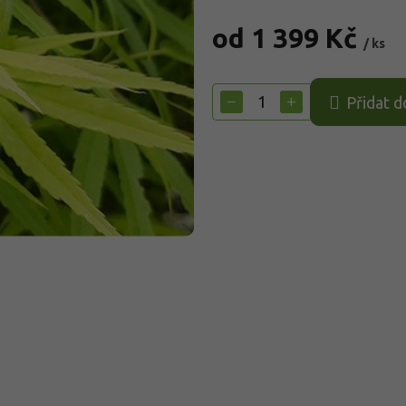
od
1 399 Kč
/ ks
Měrná
cena:
−
+
Přidat d