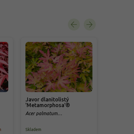
Javor dlanitolistý
Javor dlan
'Metamorphosa'®
'Orangeol
Acer palmatum
Acer palma
'Metamorphosa'®
m
Skladem
Skladem