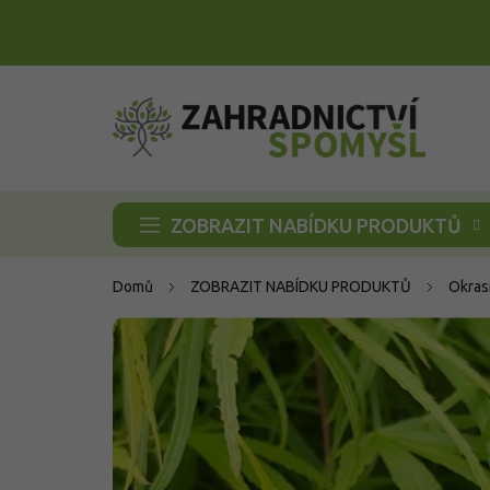
Přejít
na
obsah
ZOBRAZIT NABÍDKU PRODUKTŮ
Domů
ZOBRAZIT NABÍDKU PRODUKTŮ
Okras