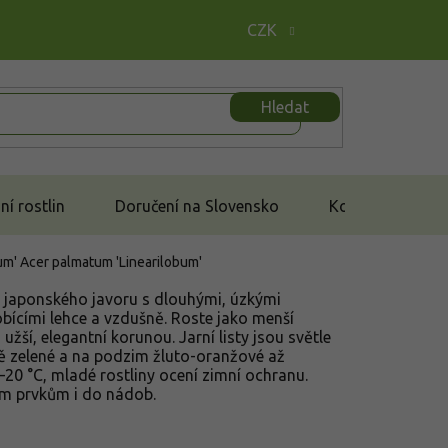
CZK
Hledat
í rostlin
Doručení na Slovensko
Kontakt
bum'
Acer palmatum 'Linearilobum'
ar japonského javoru s dlouhými, úzkými
sobícími lehce a vzdušně. Roste jako menší
užší, elegantní korunou. Jarní listy jsou světle
tě zelené a na podzim žluto-oranžové až
20 °C, mladé rostliny ocení zimní ochranu.
ím prvkům i do nádob.