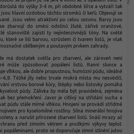
2
:
dorůstá do výšky 3-4 m, při obdobné šířce a vytváří tak
y jsou hlavní ozdobou těchto stromků či keřů. Objevují se
vané. Jsou velmi atraktivní po celou sezonu. Barvy jsou
se zbarvují do směsi odstínů žluté, zářivě oranžové,
é stanoviště zajistí ty nejintenzivnější tóny. Na světě
, které se liší barvou, vzrůstem či tvarem listů, je však
e jednoznačně oblíbeným a poutavým prvkem zahrady.
de má dostatek světla pro zbarvení, ale zároveň není
eré může způsobovat popálení listů. Ranní slunce a
uje vlhkou, ale dobře propustnou, humózní půdu, ideálně
5–6,8. Těžké jíly nebo trvale mokrá místa mu nesvědčí,
vání vrstvou borové kůry, štěpky nebo listovky pomáhá
 kyselost půdy. Zálivka by měla být pravidelná, zejména
k bez přemokření. Javor je citlivý na střídání sucha a
ovat půdu stále mírně vlhkou. Hnojení se provádí střídmě
jivem pro kyselomilné rostliny. Silná minerální hnojiva
eny a narušit přirozené zbarvení listů. Snáší mrazy až
 ochranu před zimním větrem a prudkými výkyvy teplot.
 popáleninami, proto se doporučuje zimní stínění jutou