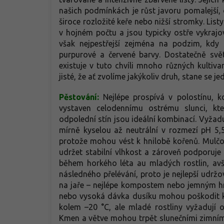
našich podmínkách je růst javoru pomalejší, 
široce rozložité keře nebo nižší stromky. List
v hojném počtu a jsou typicky ostře vykrajo
však nejpestřejší zejména na podzim, kdy 
purpurové a červené barvy. Dostatečně světl
existuje v tuto chvíli mnoho různých kultivaru
jisté, že ať zvolíme jakýkoliv druh, stane s
Pěstování:
Nejlépe prospívá v polostínu, k
vystaven celodennímu ostrému slunci, kt
odpolední stín jsou ideální kombinací. Vyžad
mírně kyselou až neutrální v rozmezí pH 5,
protože mohou vést k hnilobě kořenů. Mulčo
udržet stabilní vlhkost a zároveň podporuje
během horkého léta au mladých rostlin, avša
následného přelévání, proto je nejlepší udrž
na jaře – nejlépe kompostem nebo jemným hno
nebo vysoká dávka dusíku mohou poškodit koř
kolem –20 °C, ale mladé rostliny vyžadují
Kmen a větve mohou trpět slunečními zimními