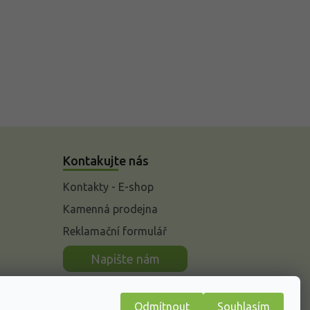
Kontakujte nás
Kontakty - E-shop
Kamenná prodejna
Reklamační formulář
n
Napište nám
Odmítnout
Souhlasím