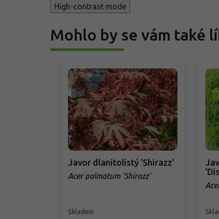
High-contrast mode
Mohlo by se vám také lí
Javor dlanitolistý 'Shirazz'
Jav
'Di
Acer palmatum 'Shirazz'
Ace
Viri
Skladem
Skl