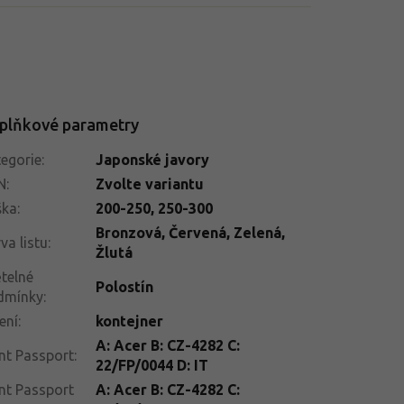
plňkové parametry
egorie
:
Japonské javory
N
:
Zvolte variantu
ška
:
200-250
,
250-300
Bronzová
,
Červená
,
Zelená
,
va listu
:
Žlutá
telné
Polostín
dmínky
:
ení
:
kontejner
A: Acer B: CZ-4282 C:
nt Passport
:
22/FP/0044 D: IT
nt Passport
A: Acer B: CZ-4282 C: