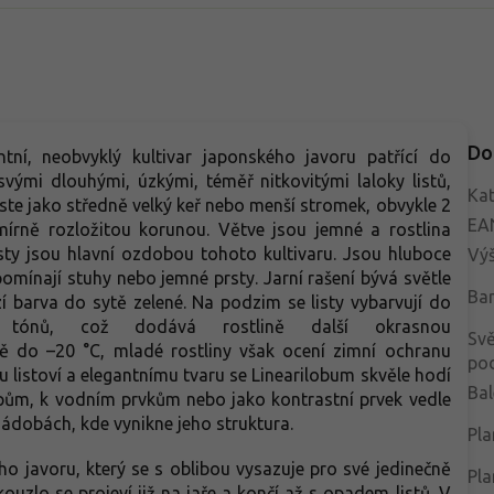
Do
ntní, neobvyklý kultivar japonského javoru patřící do
svými dlouhými, úzkými, téměř nitkovitými laloky listů,
Kat
ste jako středně velký keř nebo menší stromek, obvykle 2
EA
mírně rozložitou korunou. Větve jsou jemné a rostlina
Listy jsou hlavní ozdobou tohoto kultivaru. Jsou hluboce
Vý
pomínají stuhy nebo jemné prsty. Jarní rašení bývá světle
Bar
í barva do sytě zelené. Na podzim se listy vybarvují do
h tónů, což dodává rostlině další okrasnou
Svě
ně do –20 °C, mladé rostliny však ocení zimní ochranu
po
listoví a elegantnímu tvaru se Linearilobum skvěle hodí
Bal
upům, k vodním prvkům nebo jako kontrastní prvek vedle
 nádobách, kde vynikne jeho struktura.
Pla
ého javoru, který se s oblibou vysazuje pro své jedinečně
Pla
kouzlo se projeví již na jaře a končí až s opadem listů. V