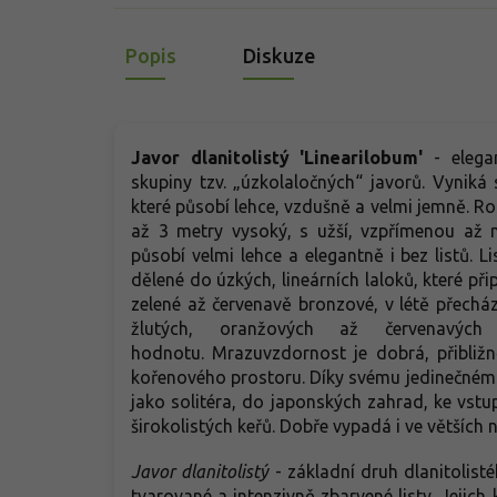
Popis
Diskuze
Javor dlanitolistý 'Linearilobum'
- elega
skupiny tzv. „úzkolaločných“ javorů. Vyniká 
které působí lehce, vzdušně a velmi jemně. Ro
až 3 metry vysoký, s užší, vzpřímenou až 
působí velmi lehce a elegantně i bez listů. 
dělené do úzkých, lineárních laloků, které při
zelené až červenavě bronzové, v létě přecház
žlutých, oranžových až červenavýc
hodnotu. Mrazuvzdornost je dobrá, přibliž
kořenového prostoru. Díky svému jedinečnému 
jako solitéra, do japonských zahrad, ke vst
širokolistých keřů. Dobře vypadá i ve větších
Javor dlanitolistý
-
základní druh dlanitolist
tvarované a intenzivně zbarvené listy. Jejich 