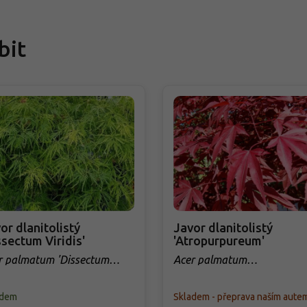
bit
or dlanitolistý
Javor dlanitolistý
ssectum Viridis'
'Atropurpureum'
r palmatum 'Dissectum
Acer palmatum
dis'
'Atropurpureum'
adem
Skladem - přeprava naším aute