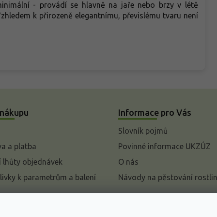
inimální - provádí se hlavně na jaře nebo brzy v létě
zhledem k přirozeně elegantnímu, převislému tvaru není
 nákupu
Informace pro Vás
Slovník pojmů
a a platba
Povinné informace UKZÚZ
 lhůty objednávek
O nás
livky k parametrům a balení
Návody na pěstování rostli
pení od kupní smlouvy