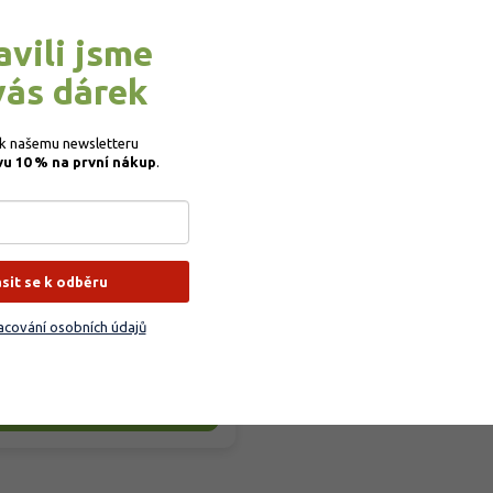
–35 %
avili jsme
vás dárek
obio Trumf pro okrasné
liny
 k našemu newsletteru 
vu 10 % na první nákup
.
rodáno
ové organické granulované
ásit se k odběru
vo určené pro venkovní okrasné
ny, od trvalek po okrasné...
cování osobních údajů
9 Kč
Detail