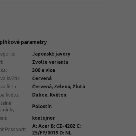
plňkové parametry
egorie
:
Japonské javory
N
:
Zvolte variantu
ška
:
300 a více
va květu
:
Červená
va listu
:
Červená, Zelená, Žlutá
ba květu
:
Duben
,
Květen
telné
Polostín
dmínky
:
ení
:
kontejner
A: Acer B: CZ-4282 C:
nt Passport
:
25/FP/0019 D: NL