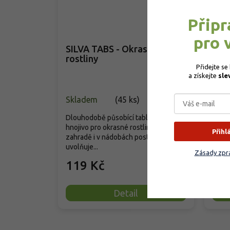
Připr
pro 
SILVA TABS - Okrasné
Agr
rostliny
rost
Přidejte se
a získejte 
sle
Skladem
(
45 ks
)
Vyp
Dlouhodobě působící tabletové
hnojivo pro okrasné rostliny v
Špičk
Přihl
zahradě i v nádobách postupně
hnoji
uvolňuje...
rostli
Zásady zpra
119 Kč
10
Detail