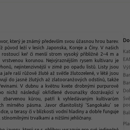
Do
avor, který je známý především svou úžasnou hrou barev.
ž původ leží v lesích Japonska, Koreje a Číny. V našich
Kat
 rostoucí keř či menší strom vysoký přibližně 2–4 m a
EA
ě vrstvenou korunou. Nejvýraznějším rysem kultivaru je
onů, nejintenzivnější v zimě po opadu listů. Listy jsou
Vý
 jaře raší růžově žluté až světle žlutozelené, v létě jsou
Bar
vují do jasně žlutých až zlatooranžových odstínů, takže
Bar
dřevinami. V dubnu a květnu kvete drobnými purpurově
Do
po nichž následují okřídlené dvounažky dozrávající v
Svě
 zbarvenou kůrou, patří k vyhledávaným kultivarům
po
h mírného pásma. Javor dlanitolistý 'Sangokaku' se
ádce, u terasy či v blízkosti vodní hladiny a dobře funguje
Bal
stínomilnými trvalkami a nižšími jehličnany.
Pla
ého javoru, který se s oblibou vysazuje pro své jedinečně