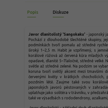
Popis
Diskuze
Javor dlanitolistý 'Sangokaku'
- japonský j
Pochází z dlouhodobě šlechtěné skupiny, její
podmínkách tvoří pomalu až středně rychle
široký 1–2,5 m. Habit je vzpřímený, s jemn
korálově růžová až červená kůra mladých výh
opadavé, dlanitě 5–7laločné, středně velké. Na
světle až středně zelené. Na podzim se vybar
koruna tvoří světlý akcent mezi tmavšími 
červenými květy v krátkých chocholících, 
pozdním létě. Zaujme také svou korálově
japonských javorů pěstovaných v zahradác
uplatňuje jako solitéra v trávníku, v předzahr
také ve výsadbách s rododendrony, azalkami, 
Javor dlanitolistý
-
základní druh dlanitolist