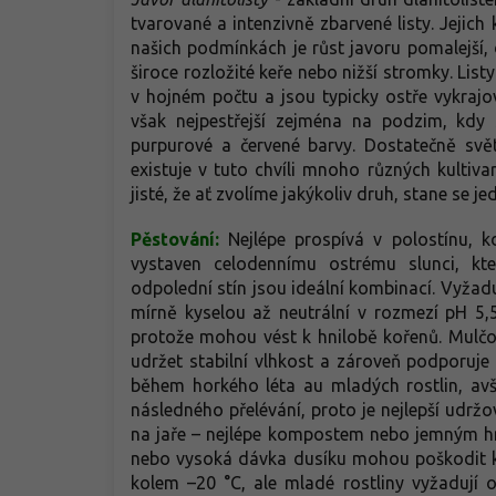
tvarované a intenzivně zbarvené listy. Jejich 
našich podmínkách je růst javoru pomalejší, 
široce rozložité keře nebo nižší stromky. List
v hojném počtu a jsou typicky ostře vykrajo
však nejpestřejší zejména na podzim, kdy 
purpurové a červené barvy. Dostatečně světl
existuje v tuto chvíli mnoho různých kultivaru
jisté, že ať zvolíme jakýkoliv druh, stane s
Pěstování:
Nejlépe prospívá v polostínu, 
vystaven celodennímu ostrému slunci, kt
odpolední stín jsou ideální kombinací. Vyžad
mírně kyselou až neutrální v rozmezí pH 5,
protože mohou vést k hnilobě kořenů. Mulčo
udržet stabilní vlhkost a zároveň podporuje
během horkého léta au mladých rostlin, avša
následného přelévání, proto je nejlepší udrž
na jaře – nejlépe kompostem nebo jemným hno
nebo vysoká dávka dusíku mohou poškodit koř
kolem –20 °C, ale mladé rostliny vyžadují