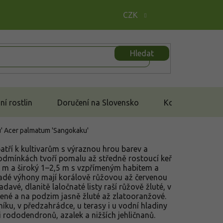
CZK
Hledat
í rostlin
Doručení na Slovensko
Kontakt
u'
Acer palmatum 'Sangokaku'
atří k kultivarům s výraznou hrou barev a
podmínkách tvoří pomalu až středně rostoucí keř
4 m a široký 1–2,5 m s vzpřímeným habitem a
adé výhony mají korálově růžovou až červenou
davé, dlanitě laločnaté listy raší růžově žluté, v
elené a na podzim jasně žluté až zlatooranžové.
vníku, v předzahrádce, u terasy i u vodní hladiny
 rododendronů, azalek a nižších jehličnanů.