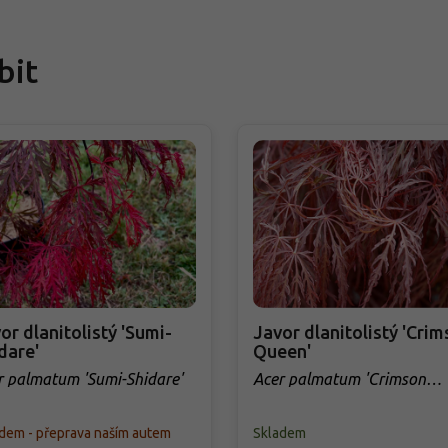
bit
or dlanitolistý 'Sumi-
Javor dlanitolistý 'Cri
dare'
Queen'
r palmatum 'Sumi-Shidare'
Acer palmatum 'Crimson
Queen'
dem - přeprava naším autem
Skladem