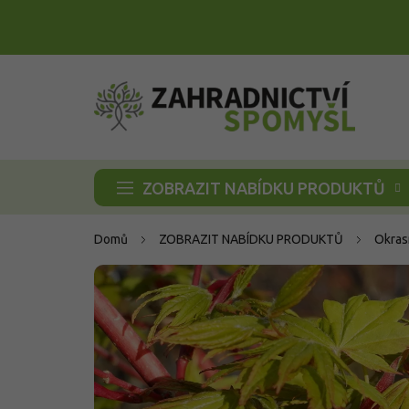
Přejít
na
obsah
ZOBRAZIT NABÍDKU PRODUKTŮ
Domů
ZOBRAZIT NABÍDKU PRODUKTŮ
Okras