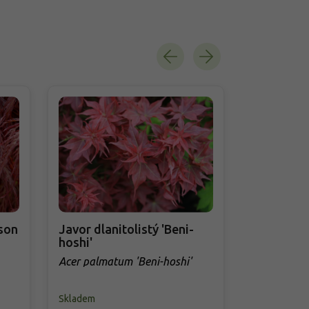
mson
Javor dlanitolistý 'Beni-
Javor dlan
hoshi'
'Butterfly'
Acer palmatum 'Beni-hoshi'
Acer palmat
Skladem
Skladem