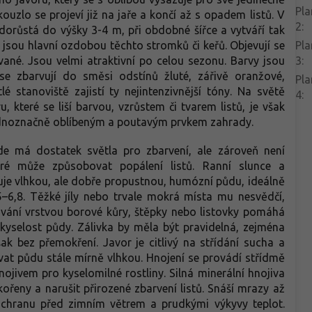
Pla
kouzlo se projeví již na jaře a končí až s opadem listů. V
2
:
dorůstá do výšky 3-4 m, při obdobné šířce a vytváří tak
y jsou hlavní ozdobou těchto stromků či keřů. Objevují se
Pla
vané. Jsou velmi atraktivní po celou sezonu. Barvy jsou
3
:
se zbarvují do směsi odstínů žluté, zářivě oranžové,
Pla
é stanoviště zajistí ty nejintenzivnější tóny. Na světě
4
:
, které se liší barvou, vzrůstem či tvarem listů, je však
e jednoznačně oblíbeným a poutavým prvkem zahrady.
kde má dostatek světla pro zbarvení, ale zároveň není
eré může způsobovat popálení listů. Ranní slunce a
uje vlhkou, ale dobře propustnou, humózní půdu, ideálně
5–6,8. Těžké jíly nebo trvale mokrá místa mu nesvědčí,
vání vrstvou borové kůry, štěpky nebo listovky pomáhá
 kyselost půdy. Zálivka by měla být pravidelná, zejména
k bez přemokření. Javor je citlivý na střídání sucha a
ovat půdu stále mírně vlhkou. Hnojení se provádí střídmě
jivem pro kyselomilné rostliny. Silná minerální hnojiva
eny a narušit přirozené zbarvení listů. Snáší mrazy až
 ochranu před zimním větrem a prudkými výkyvy teplot.