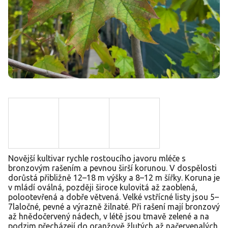
Novější kultivar rychle rostoucího javoru mléče s
bronzovým rašením a pevnou širší korunou. V dospělosti
dorůstá přibližně 12–18 m výšky a 8–12 m šířky. Koruna je
v mládí oválná, později široce kulovitá až zaoblená,
polootevřená a dobře větvená. Velké vstřícné listy jsou 5–
7laločné, pevné a výrazně žilnaté. Při rašení mají bronzový
až hnědočervený nádech, v létě jsou tmavě zelené a na
podzim přecházejí do oranžově žlutých až načervenalých