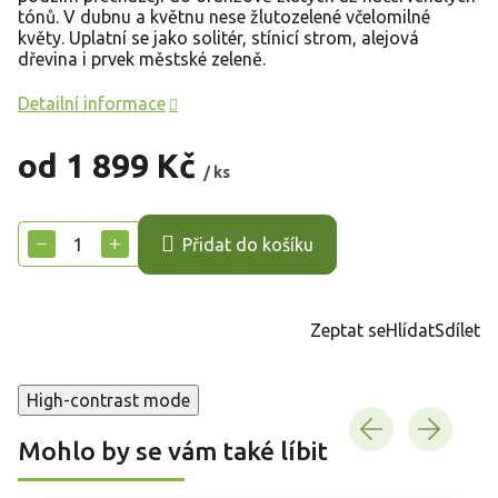
tónů. V dubnu a květnu nese žlutozelené včelomilné
květy. Uplatní se jako solitér, stínicí strom, alejová
dřevina i prvek městské zeleně.
Detailní informace
od
1 899 Kč
/ ks
Měrná
cena:
−
+
Přidat do košíku
Zeptat se
Hlídat
Sdílet
High-contrast mode
Mohlo by se vám také líbit