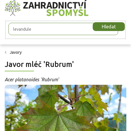
Přejít
na
obsah
Hledat
Javory
Javor mléč 'Rubrum'
Acer platanoides 'Rubrum'