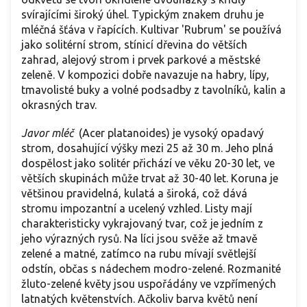
svírajícími široký úhel. Typickým znakem druhu je
mléčná šťáva v řapících. Kultivar 'Rubrum' se používá
jako solitérní strom, stínicí dřevina do větších
zahrad, alejový strom i prvek parkové a městské
zeleně. V kompozici dobře navazuje na habry, lípy,
tmavolisté buky a volné podsadby z tavolníků, kalin a
okrasných trav.
Javor mléč
(Acer platanoides) je vysoký opadavý
strom, dosahující výšky mezi 25 až 30 m. Jeho plná
dospělost jako solitér přichází ve věku 20-30 let, ve
větších skupinách může trvat až 30-40 let. Koruna je
většinou pravidelná, kulatá a široká, což dává
stromu impozantní a ucelený vzhled. Listy mají
charakteristicky vykrajovaný tvar, což je jedním z
jeho výrazných rysů. Na líci jsou svěže až tmavě
zelené a matné, zatímco na rubu mívají světlejší
odstín, občas s nádechem modro-zelené. Rozmanité
žluto-zelené květy jsou uspořádány ve vzpřímených
latnatých květenstvích. Ačkoliv barva květů není