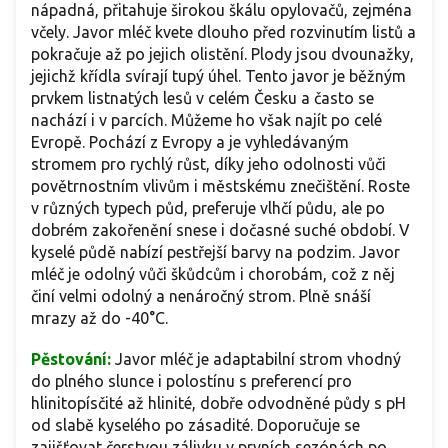
nápadná, přitahuje širokou škálu opylovačů, zejména
včely. Javor mléč kvete dlouho před rozvinutím listů a
pokračuje až po jejich olistění. Plody jsou dvounažky,
jejichž křídla svírají tupý úhel. Tento javor je běžným
prvkem listnatých lesů v celém Česku a často se
nachází i v parcích. Můžeme ho však najít po celé
Evropě. Pochází z Evropy a je vyhledávaným
stromem pro rychlý růst, díky jeho odolnosti vůči
povětrnostním vlivům i městskému znečištění. Roste
v různých typech půd, preferuje vlhčí půdu, ale po
dobrém zakořenění snese i dočasné suché období. V
kyselé půdě nabízí pestřejší barvy na podzim. Javor
mléč je odolný vůči škůdcům i chorobám, což z něj
činí velmi odolný a nenáročný strom. Plně snáší
mrazy až do -40°C.
Pěstování:
Javor mléč je adaptabilní strom vhodný
do plného slunce i polostínu s preferencí pro
hlinitopísčité až hlinité, dobře odvodněné půdy s pH
od slabě kyselého po zásadité. Doporučuje se
zajišťovat čerstvou zálivku v prvních sezónách po