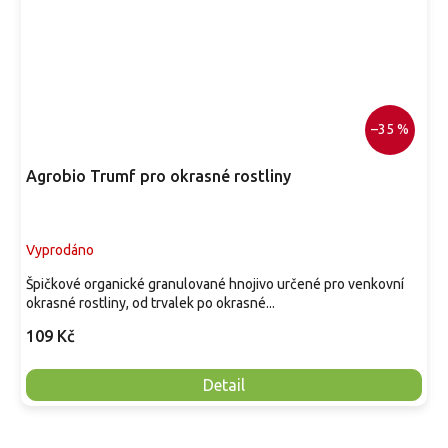
–35 %
Agrobio Trumf pro okrasné rostliny
Vyprodáno
Špičkové organické granulované hnojivo určené pro venkovní
okrasné rostliny, od trvalek po okrasné...
109 Kč
Detail