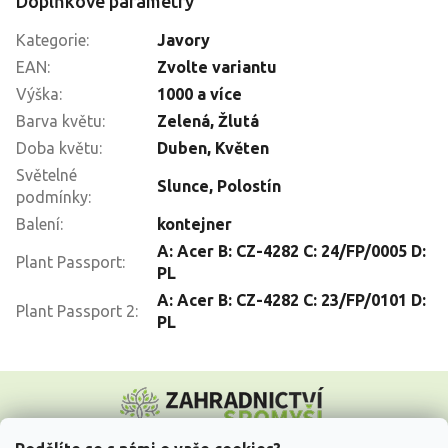
Doplňkové parametry
Kategorie
:
Javory
EAN
:
Zvolte variantu
Výška
:
1000 a více
Barva květu
:
Zelená
,
Žlutá
Doba květu
:
Duben
,
Květen
Světelné
Slunce
,
Polostín
podmínky
:
Balení
:
kontejner
A: Acer B: CZ-4282 C: 24/FP/0005 D:
Plant Passport
:
PL
A: Acer B: CZ-4282 C: 23/FP/0101 D:
Plant Passport 2
:
PL
Z
á
p
a