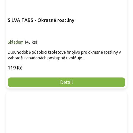
SILVA TABS - Okrasné rostliny
Skladem
(
43 ks
)
Dlouhodobě působící tabletové hnojivo pro okrasné rostliny v
zahradě i v nádobách postupně uvolňuje...
119 Kč
Detail