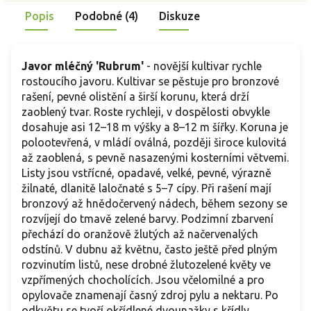
Popis
Podobné (4)
Diskuze
Javor mléčný 'Rubrum'
-
novější kultivar rychle
rostoucího javoru. Kultivar se pěstuje pro bronzové
rašení, pevné olistění a širší korunu, která drží
zaoblený tvar. Roste rychleji, v dospělosti obvykle
dosahuje asi 12–18 m výšky a 8–12 m šířky. Koruna je
polootevřená, v mládí oválná, později široce kulovitá
až zaoblená, s pevně nasazenými kosterními větvemi.
Listy jsou vstřícné, opadavé, velké, pevné, výrazně
žilnaté, dlanitě laločnaté s 5–7 cípy. Při rašení mají
bronzový až hnědočervený nádech, během sezony se
rozvíjejí do tmavě zelené barvy. Podzimní zbarvení
přechází do oranžově žlutých až načervenalých
odstínů. V dubnu až květnu, často ještě před plným
rozvinutím listů, nese drobné žlutozelené květy ve
vzpřímených chocholících. Jsou včelomilné a pro
opylovače znamenají časný zdroj pylu a nektaru. Po
odkvětu se tvoří okřídlené dvounažky s křídly