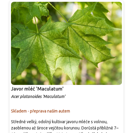
Javor mléč 'Maculatum'
J
Acer platanoides 'Maculatum'
A
Skladem - přeprava naším autem
S
Středně velký, odolný kultivar javoru mléče s volnou,
A
zaoblenou až široce vejčitou korunou. Dorůstá přibližně 7–
r