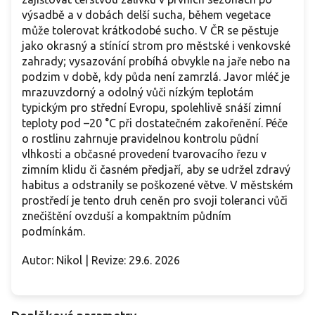
výsadbě a v dobách delší sucha, během vegetace
může tolerovat krátkodobé sucho. V ČR se pěstuje
jako okrasný a stínící strom pro městské i venkovské
zahrady; vysazování probíhá obvykle na jaře nebo na
podzim v době, kdy půda není zamrzlá. Javor mléč je
mrazuvzdorný a odolný vůči nízkým teplotám
typickým pro střední Evropu, spolehlivě snáší zimní
teploty pod –20 °C při dostatečném zakořenění. Péče
o rostlinu zahrnuje pravidelnou kontrolu půdní
vlhkosti a občasné provedení tvarovacího řezu v
zimním klidu či časném předjaří, aby se udržel zdravý
habitus a odstranily se poškozené větve. V městském
prostředí je tento druh ceněn pro svoji toleranci vůči
znečištění ovzduší a kompaktním půdním
podmínkám.
Autor: Nikol | Revize: 29.6. 2026