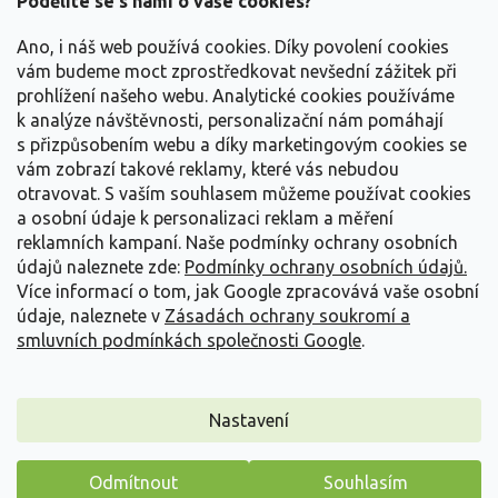
Podělíte se s námi o vaše cookies?
t
Vše o nákupu
í
Ano, i náš web používá cookies. Díky povolení cookies
vám budeme moct zprostředkovat nevšední zážitek při
prohlížení našeho webu. Analytické cookies používáme
Informace pro Vás
k analýze návštěvnosti, personalizační nám pomáhají
s přizpůsobením webu a díky marketingovým cookies se
Kontakujte nás
vám zobrazí takové reklamy, které vás nebudou
otravovat.
S vaším souhlasem můžeme používat cookies
a osobní údaje k personalizaci reklam a měření
reklamních kampaní. Naše podmínky ochrany osobních
údajů naleznete zde:
Podmínky ochrany osobních údajů.
Více informací o tom, jak Google zpracovává vaše osobní
údaje, naleznete v
Zásadách ochrany soukromí a
smluvních podmínkách společnosti Google
.
Vytvořil Shoptet
Nastavení
Copyright 2026
Zahradnictví Spomyšl
. Všechna práva
Odmítnout
Souhlasím