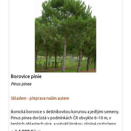
Borovice pinie
B
Pinus pinea
P
Skladem - přeprava naším autem
S
Ikonická borovice s deštníkovitou korunou a jedlými semeny.
S
Pinus pinea dorůstá v podmínkách ČR obvykle 6–10 m, v
r
teplých oblastech více, a vytváří širokou, plošně rozloženou
v
korunu o šířce 4–8 m. Jehlice jsou 10–20 cm dlouhé, sytě
a