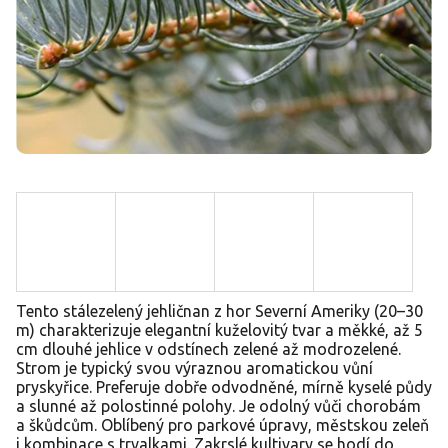
Tento stálezelený jehličnan z hor Severní Ameriky (20–30
m) charakterizuje elegantní kuželovitý tvar a měkké, až 5
cm dlouhé jehlice v odstínech zelené až modrozelené.
Strom je typický svou výraznou aromatickou vůní
pryskyřice. Preferuje dobře odvodněné, mírně kyselé půdy
a slunné až polostinné polohy. Je odolný vůči chorobám
a škůdcům. Oblíbený pro parkové úpravy, městskou zeleň
i kombinace s trvalkami. Zakrslé kultivary se hodí do