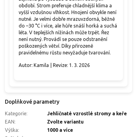
období. Strom preferuje chladnější klima a
vyšší vzdušnou vlhkost. Hnojení obvykle není
nutné. Je velmi dobře mrazuvzdorná, běžně
do –30 °C i více, ale hůře snáší horká a suchá
léta. V teplejších nížinách může trpět. Řez
není nutný. Provádí se pouze odstranění
poškozených větví. Díky přirozeně
pravidelnému růstu nevyžaduje tvarování.
Autor: Kamila | Revize: 1. 3. 2026
Doplňkové parametry
Kategorie
:
Jehličnaté vzrostlé stromy a keře
EAN
:
Zvolte variantu
Výška
:
1000 a více