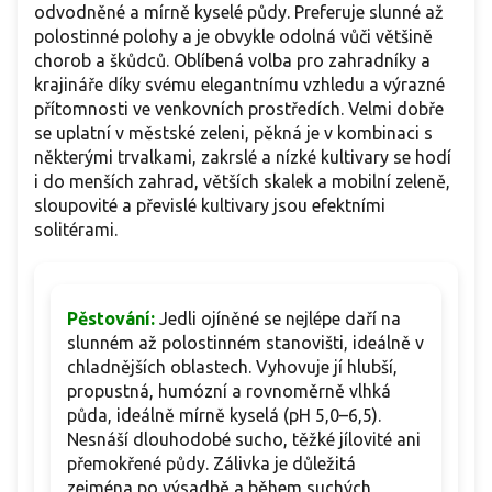
odvodněné a mírně kyselé půdy. Preferuje slunné až
polostinné polohy a je obvykle odolná vůči většině
chorob a škůdců. Oblíbená volba pro zahradníky a
krajináře díky svému elegantnímu vzhledu a výrazné
přítomnosti ve venkovních prostředích. Velmi dobře
se uplatní v městské zeleni, pěkná je v kombinaci s
některými trvalkami, zakrslé a nízké kultivary se hodí
i do menších zahrad, větších skalek a mobilní zeleně,
sloupovité a převislé kultivary jsou efektními
solitérami.
Pěstování:
Jedli ojíněné se nejlépe daří na
slunném až polostinném stanovišti, ideálně v
chladnějších oblastech. Vyhovuje jí hlubší,
propustná, humózní a rovnoměrně vlhká
půda, ideálně mírně kyselá (pH 5,0–6,5).
Nesnáší dlouhodobé sucho, těžké jílovité ani
přemokřené půdy. Zálivka je důležitá
zejména po výsadbě a během suchých