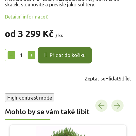
skalek, sloupovité a převislé jako solitéry.
Detailní informace
od
3 299 Kč
/ ks
Měrná
cena:
−
+
Přidat do košíku
Zeptat se
Hlídat
Sdílet
High-contrast mode
Mohlo by se vám také líbit