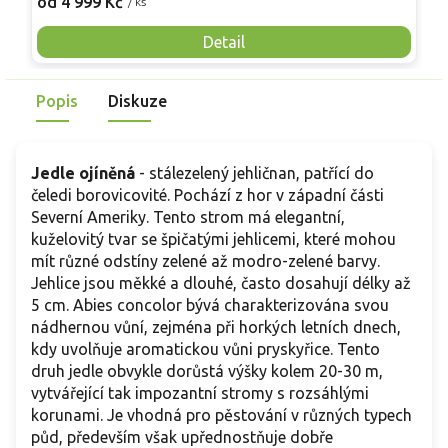
od 4 999 Kč
o
/ ks
zelené, vyrůstají po dvou. Velké kulovité šišky dozrávají
D
třetím rokem a obsahují známá piniová semena. Druh
s
Detail
vyžaduje plné slunce a velmi propustnou půdu, dobře snáší
sucho a vítr. Vhodný jako solitéra do středomořsky laděných
Popis
Diskuze
zahrad.
Jedle ojíněná
- stálezelený jehličnan, patřící do
čeledi borovicovité. Pochází z hor v západní části
Severní Ameriky. Tento strom má elegantní,
kuželovitý tvar se špičatými jehlicemi, které mohou
mít různé odstíny zelené až modro-zelené barvy.
Jehlice jsou měkké a dlouhé, často dosahují délky až
5 cm. Abies concolor bývá charakterizována svou
nádhernou vůní, zejména při horkých letních dnech,
kdy uvolňuje aromatickou vůni pryskyřice. Tento
druh jedle obvykle dorůstá výšky kolem 20-30 m,
vytvářející tak impozantní stromy s rozsáhlými
korunami. Je vhodná pro pěstování v různých typech
půd, především však upřednostňuje dobře