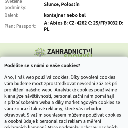
Světelné
Slunce
,
Polostín
podmínky
:
Balení
:
kontejner nebo bal
A: Abies B: CZ-4282 C: 25/FP/0032 D:
Plant Passport
:
PL
Z
á
p
a
Podělíte se s námi o vaše cookies?
t
Vše o nákupu
í
Ano, i náš web používá cookies. Díky povolení cookies
vám budeme moct zprostředkovat nevšední zážitek při
prohlížení našeho webu. Analytické cookies používáme
Informace pro Vás
k analýze návštěvnosti, personalizační nám pomáhají
s přizpůsobením webu a díky marketingovým cookies se
Kontakujte nás
vám zobrazí takové reklamy, které vás nebudou
otravovat.
S vaším souhlasem můžeme používat cookies
a osobní údaje k personalizaci reklam a měření
reklamních kampaní. Naše podmínky ochrany osobních