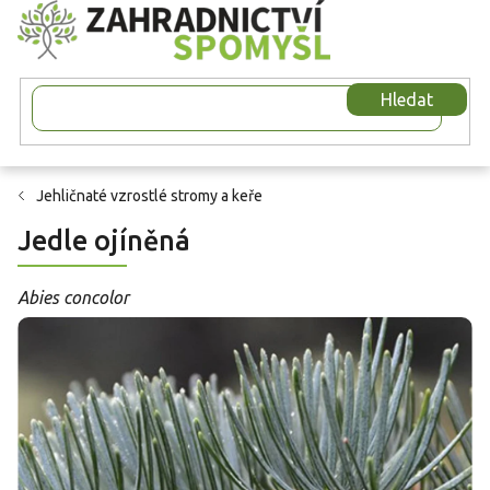
Přejít
na
obsah
Hledat
Jehličnaté vzrostlé stromy a keře
Jedle ojíněná
Abies concolor