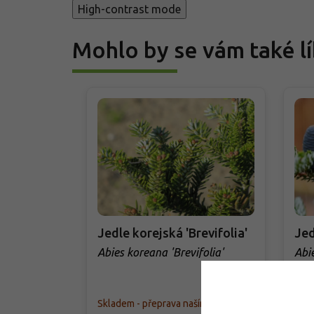
High-contrast mode
Mohlo by se vám také lí
Jedle korejská 'Brevifolia'
Jed
Abies koreana 'Brevifolia'
Abi
Skladem - přeprava naším autem
Skla