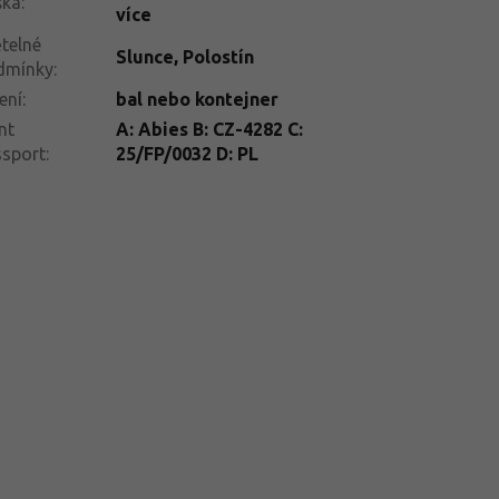
ška
:
více
telné
Slunce
,
Polostín
dmínky
:
ení
:
bal nebo kontejner
nt
A: Abies B: CZ-4282 C:
ssport
:
25/FP/0032 D: PL