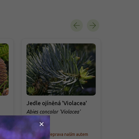
Jedle ojíněná 'Violacea'
Jedle kav
Abies concolor 'Violacea'
Abies nord
t'
m
Skladem - přeprava naším autem
Skladem - př