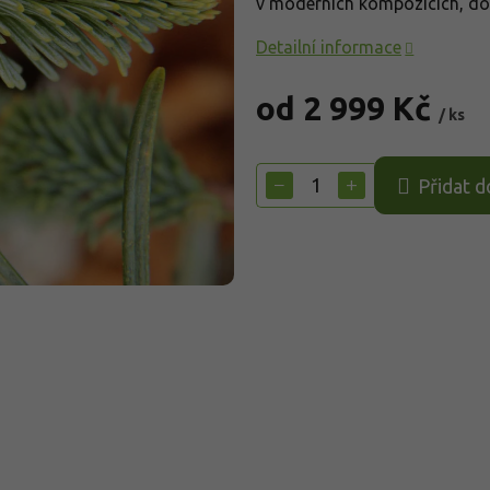
v moderních kompozicích, dom
Detailní informace
od
2 999 Kč
/ ks
Měrná
cena:
−
+
Přidat d