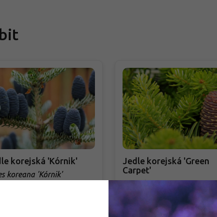
bit
le korejská 'Kórnik'
Jedle korejská 'Green
Carpet'
es koreana 'Kórnik'
Abies koreana 'Green Carpe
dem - přeprava naším autem
Skladem - přeprava naším aute