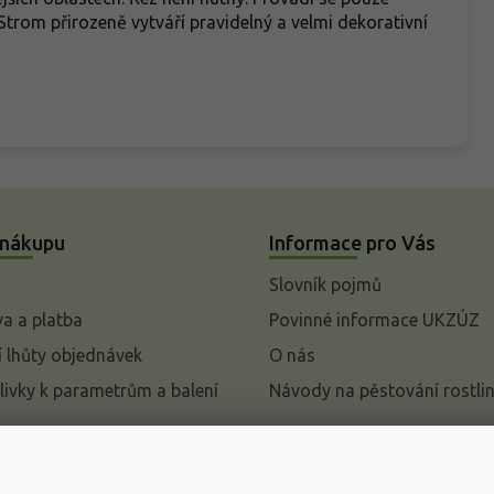
trom přirozeně vytváří pravidelný a velmi dekorativní
 nákupu
Informace pro Vás
Slovník pojmů
a a platba
Povinné informace UKZÚZ
 lhůty objednávek
O nás
livky k parametrům a balení
Návody na pěstování rostli
pení od kupní smlouvy
mace