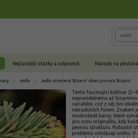
Nejčastější otázky a odpovědi
Návody na pěstován
čnany
Jedle
Jedle vznešená 'Bizarro'
Abies procera 'Bizarro'
Tento fascinující kultivar (2
nepravidelnému až bizarnímu 
variabilní, což z něj činí ideá
netradičních forem. Znakem je 
modrošedé barvy, které vytvá
pro svou originalitu, kdy každ
pevnou strukturu. Robustní st
problémů odolávají sněhu. V z