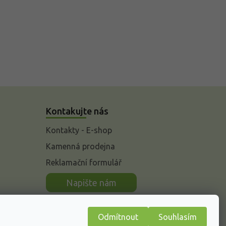
Kontakujte nás
Kontakty - E-shop
Kamenná prodejna
Reklamační formulář
n
Napište nám
Odmítnout
Souhlasím