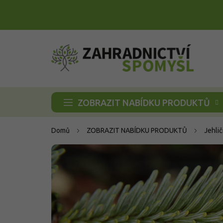
Přejít
na
obsah
ZOBRAZIT NABÍDKU PRODUKTŮ
Domů
ZOBRAZIT NABÍDKU PRODUKTŮ
Jehli