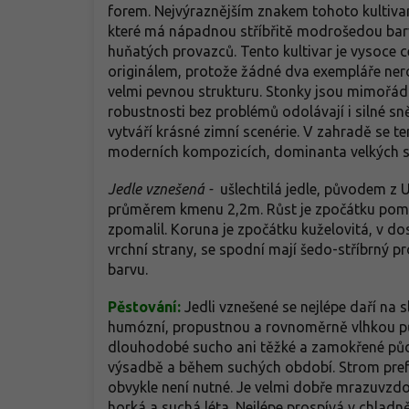
forem. Nejvýraznějším znakem tohoto kultivaru 
které má nápadnou stříbřitě modrošedou barvu
huňatých provazců. Tento kultivar je vysoce
originálem, protože žádné dva exempláře nero
velmi pevnou strukturu. Stonky jsou mimořádně
robustnosti bez problémů odolávají i silné sn
vytváří krásné zimní scenérie. V zahradě se te
moderních kompozicích, dominanta velkých sk
Jedle vznešená -
ušlechtilá jedle, původem z 
průměrem kmenu 2,2m. Růst je zpočátku pomal
zpomalil. Koruna je zpočátku kuželovitá, v dos
vrchní strany, se spodní mají šedo-stříbrný 
barvu.
Pěstování:
Jedli vznešené se nejlépe daří na 
humózní, propustnou a rovnoměrně vlhkou půd
dlouhodobé sucho ani těžké a zamokřené půdy.
výsadbě a během suchých období. Strom prefer
obvykle není nutné. Je velmi dobře mrazuvzdor
horká a suchá léta. Nejlépe prospívá v chladn