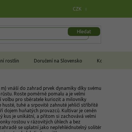
CZK
Hledat
í rostlin
Doručení na Slovensko
Kontakt
–4 m) vnáší do zahrad prvek dynamiky díky svému
růstu. Roste poměrně pomalu a je velmi
lní volbu pro sběratele kuriozit a milovníky
husté, tuhé a srpovitě zahnuté jehličí stříbřitě
ří dojem huňatých provazců. Kultivar je ceněn
ý kus je unikátní, a přitom si zachovává velmi
onky rostou v rázovitých úhlech a bez
ahradě se uplatní jako nepřehlédnutelný solitér