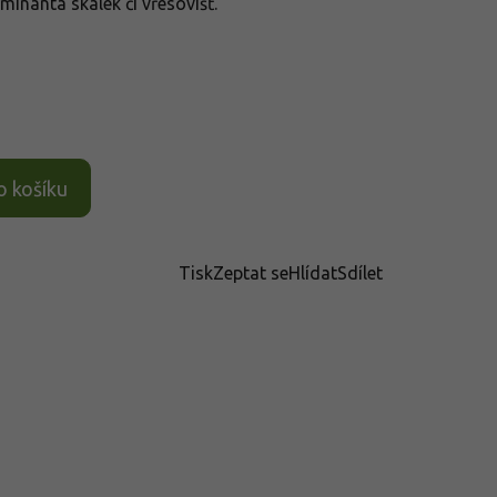
inanta skalek či vřesovišť.
o košíku
Tisk
Zeptat se
Hlídat
Sdílet