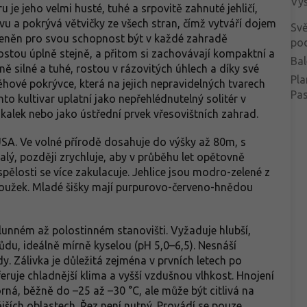
Vý
je jeho velmi husté, tuhé a srpovitě zahnuté jehličí,
 a pokrývá větvičky ze všech stran, čímž vytváří dojem
Svě
 ceněn pro svou schopnost být v každé zahradě
po
stou úplně stejně, a přitom si zachovávají kompaktní a
Bal
 silné a tuhé, rostou v rázovitých úhlech a díky své
Pla
ěhové pokrývce, která na jejich nepravidelných tvarech
Pa
nto kultivar uplatní jako nepřehlédnutelný solitér v
alek nebo jako ústřední prvek vřesovištních zahrad.
USA. Ve volné přírodě dosahuje do výšky až 80m, s
ý, později zrychluje, aby v průběhu let opětovně
pělosti se více zakulacuje. Jehlice jsou modro-zelené z
proužek. Mladé šišky mají purpurovo-červeno-hnědou
slunném až polostinném stanovišti. Vyžaduje hlubší,
u, ideálně mírně kyselou (pH 5,0–6,5). Nesnáší
 Zálivka je důležitá zejména v prvních letech po
uje chladnější klima a vyšší vzdušnou vlhkost. Hnojení
ná, běžně do –25 až –30 °C, ale může být citlivá na
ějších oblastech. Řez není nutný. Provádí se pouze