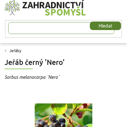
Přejít
na
obsah
Hledat
Jeřáby
Jeřáb černý 'Nero'
Sorbus melanocarpa ´Nero´