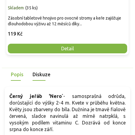
Skladem
(
35 ks
)
Zásobní tabletové hnojivo pro ovocné stromy a keře zajišťuje
dlouhodobou výživu až 12 měsíců díky...
119 Kč
Detail
Popis
Diskuze
Černý jeřáb 'Nero´
- samosprašná odrůda,
dorůstající do výšky 2-4 m. Kvete v průběhu května.
Květy jsou zbarveny do bíla. Dužnina je tmavě fialově
červená, sladce navinulá až mírně natrpklá, s
vysokým podílem vitaminu C. Dozrává od konce
srpna do konce září.