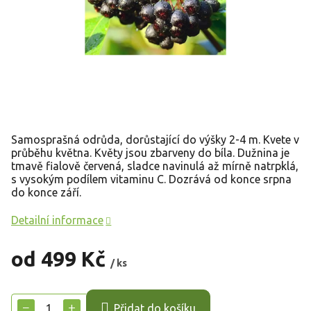
Samosprašná odrůda, dorůstající do výšky 2-4 m. Kvete v
průběhu května. Květy jsou zbarveny do bíla. Dužnina je
tmavě fialově červená, sladce navinulá až mírně natrpklá,
s vysokým podílem vitaminu C. Dozrává od konce srpna
do konce září.
Detailní informace
od
499 Kč
/ ks
Měrná
cena:
−
+
Přidat do košíku