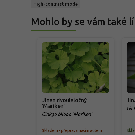
High-contrast mode
Mohlo by se vám také lí
Jinan dvoulaločný
Jin
'Mariken'
Gin
Ginkgo biloba 'Mariken'
Skladem - přeprava naším autem
Skl