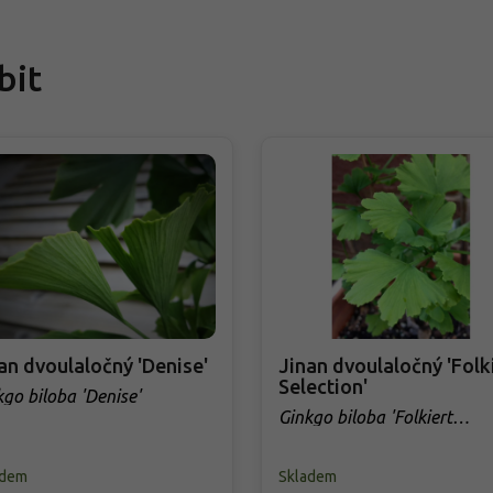
bit
an dvoulaločný 'Denise'
Jinan dvoulaločný 'Folk
Selection'
kgo biloba 'Denise'
Ginkgo biloba 'Folkiert
Selection'
adem
Skladem