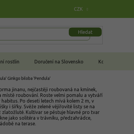
CZK
Hledat
í rostlin
Doručení na Slovensko
Kontakt
ula'
Ginkgo biloba 'Pendula'
 forma jinanu, nejčastěji roubovaná na kmínek,
a místě roubování. Roste velmi pomalu a vytváří
ý habitus. Po deseti letech mívá kolem 2 m, v
y i šířky. Svěže zelené vějířovité listy se na
 zlatožluté. Kultivar se pěstuje hlavně pro tvar
kne jako solitéra v trávníku, předzahrádce,
nádobě na terase.