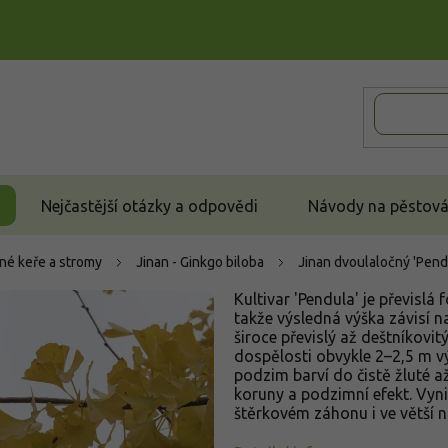
Nejčastější otázky a odpovědi
Návody na pěstován
né keře a stromy
Jinan - Ginkgo biloba
Jinan dvoulaločný 'Pend
Kultivar 'Pendula' je převislá
takže výsledná výška závisí n
široce převislý až deštníkovit
dospělosti obvykle 2–2,5 m výšk
podzim barví do čistě žluté až
koruny a podzimní efekt. Vyni
štěrkovém záhonu i ve větší 