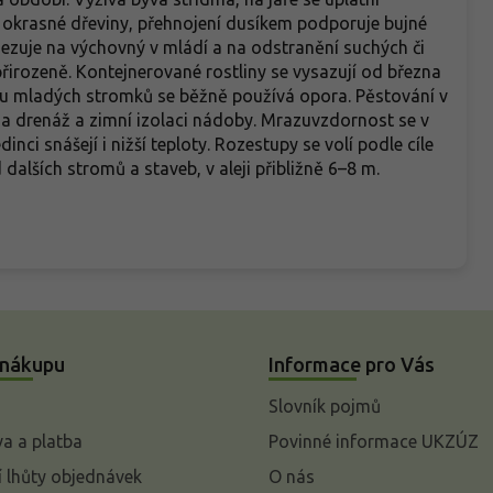
okrasné dřeviny, přehnojení dusíkem podporuje bujné
ezuje na výchovný v mládí a na odstranění suchých či
přirozeně. Kontejnerované rostliny se vysazují od března
, u mladých stromků se běžně používá opora. Pěstování v
a drenáž a zimní izolaci nádoby. Mrazuvzdornost se v
dinci snášejí i nižší teploty. Rozestupy se volí podle cíle
alších stromů a staveb, v aleji přibližně 6–8 m.
 nákupu
Informace pro Vás
Slovník pojmů
a a platba
Povinné informace UKZÚZ
 lhůty objednávek
O nás