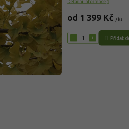
Detailní informace
od
1 399 Kč
/ ks
Měrná
cena:
−
+
Přidat d