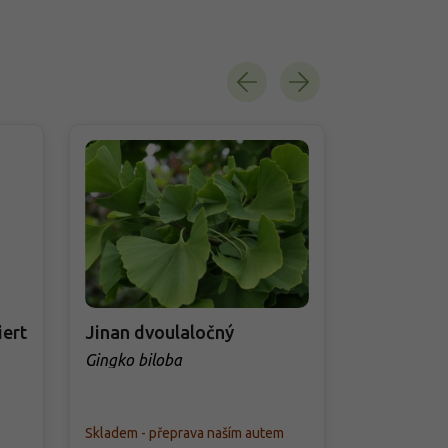
Akce
iert
Jinan dvoulaločný
Jinan dvo
Gingko biloba
Gingko bil
Skladem - přeprava naším autem
Skladem