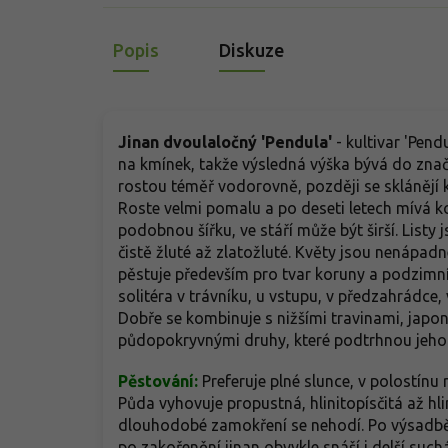
Popis
Diskuze
Jinan dvoulaločný 'Pendula'
- kultivar 'Pen
na kmínek, takže výsledná výška bývá do zna
rostou téměř vodorovně, později se sklánějí k 
Roste velmi pomalu a po deseti letech mívá ko
podobnou šířku, ve stáří může být širší. Listy 
čistě žluté až zlatožluté. Květy jsou nenápad
pěstuje především pro tvar koruny a podzimní 
solitéra v trávníku, u vstupu, v předzahrádce
Dobře se kombinuje s nižšími travinami, japo
půdopokryvnými druhy, které podtrhnou jeho k
Pěstování:
Preferuje plné slunce, v polostínu
Půda vyhovuje propustná, hlinitopísčitá až hli
dlouhodobé zamokření se nehodí. Po výsadbě j
po zakořenění jinan obvykle snáší i delší such