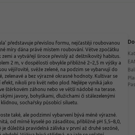
Do
dula' představuje převislou formu, nejčastěji roubovanou
čné míry dána právě místem roubování. Větve zpočátku
Kat
zemi a vytvářejí široce převislý až deštníkovitý habitus.
EA
lem 2 m, v dospělosti obvykle přibližně 2–2,5 m výšky a
jsou vějířovité, svěže zelené, na podzim se vybarvují do
Bal
né, zelenavé a bez výrazné okrasné hodnoty. Kultivar se
Pla
efekt, nikoli pro květ nebo plod. Nejlépe vyniká jako
Pa
, ve štěrkovém záhonu nebo ve větší nádobě na terase.
nskými javory, bohyškami, dlužichami či stálezelenými
lidnou, sochařsky působící siluetu.
 roste také, ale podzimní vybarvení bývá méně výrazné.
nitá, od mírně kyselé po zásaditou, přibližně pH 5,5–8,0,
e důležitá pravidelná zálivka v první až druhé sezóně,
á období. Výživa bývá střídmá, na jaře se uplatní