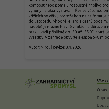
kompost nebo pomalu rozpustné hnojivo pro 
výhony na úkor vyzrávání. Řez se většinou om
křížících se větví, protože koruna se formuje 
do listopadu, vhodné je jaro a časný podzim
nádobě je možné hlavně v mládí, s důrazem n
praxi uvádí přibližně do -30 až -35 °C, starší je
výsadby, v zahradě obvykle alespoň 5–8 m od d
Autor: Nikol | Revize: 8.4. 2026
Z
á
Vše o
p
a
O nás
t
í
Doprav
Dodací