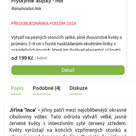
Pryskyřník asijský - mix
R
Ranunculus mix
S
PŘEDOBJEDNÁVKA PODZIM 2026
P
T
Vytváří na pevných stoncích velké, plně dvouvrstvé květy o
s
průměru 5–8 cm s hustě naskládanými okvětními lístky v
k
pravidelných kruzích, které jim dodávají elegantní, růžovitý
z
9
vzhled. Listy jsou tmavě zelené a jemně členěné, tvoří
od 199 Kč
/ balení
r
kompaktní bazální růžici. Rostlina dorůstá 30–40 cm, kvete
d
postupně od dubna do června a nabízí dlouhou sezónu
Detail
p
barev v záhonech i nádobách. Hodí se do skupinových i
plošných výsadeb, dobře kombinovatelná s trvalkami i jinými
Popis
Podobné (4)
Diskuze
cibulovinami, je vhodná také k řezu do vázy.
Jiřina 'Inca' -
jiřiny patří mezi nejoblíbenější okrasné
cibuloviny vůbec. Tato odrůda vytváří velké, jasně
červené květy s intenzivním sytě červený středem.
Květy vyrůstají na koncích vzpřímených stonků a