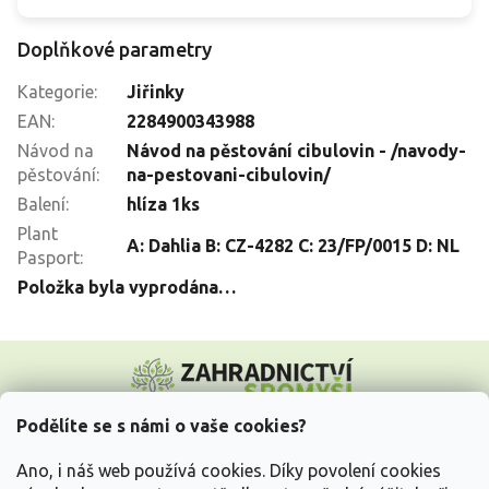
Doplňkové parametry
Kategorie
:
Jiřinky
EAN
:
2284900343988
Návod na
Návod na pěstování cibulovin - /navody-
pěstování
:
na-pestovani-cibulovin/
Balení
:
hlíza 1ks
Plant
A: Dahlia B: CZ-4282 C: 23/FP/0015 D: NL
Pasport
:
Položka byla vyprodána…
Z
á
p
a
Podělíte se s námi o vaše cookies?
t
Vše o nákupu
í
Ano, i náš web používá cookies. Díky povolení cookies