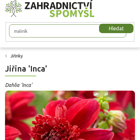
Přejít
na
obsah
Hledat
Jiřinky
Jiřina 'Inca'
Dahlia 'Inca'