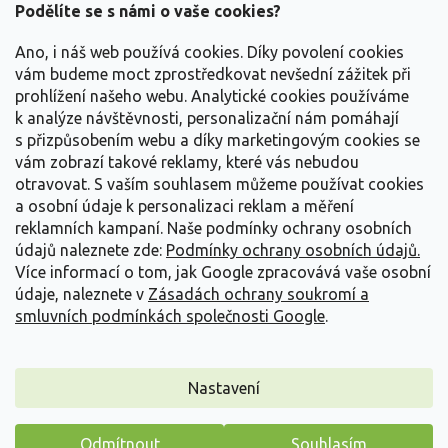
a
Podělíte se s námi o vaše cookies?
t
Vše o nákupu
í
Ano, i náš web používá cookies. Díky povolení cookies
vám budeme moct zprostředkovat nevšední zážitek při
prohlížení našeho webu. Analytické cookies používáme
Informace pro Vás
k analýze návštěvnosti, personalizační nám pomáhají
s přizpůsobením webu a díky marketingovým cookies se
Kontakujte nás
vám zobrazí takové reklamy, které vás nebudou
otravovat.
S vaším souhlasem můžeme používat cookies
a osobní údaje k personalizaci reklam a měření
reklamních kampaní. Naše podmínky ochrany osobních
údajů naleznete zde:
Podmínky ochrany osobních údajů.
Více informací o tom, jak Google zpracovává vaše osobní
údaje, naleznete v
Zásadách ochrany soukromí a
smluvních podmínkách společnosti Google
.
Vytvořil Shoptet
Nastavení
Copyright 2026
Zahradnictví Spomyšl
. Všechna práva
Odmítnout
Souhlasím