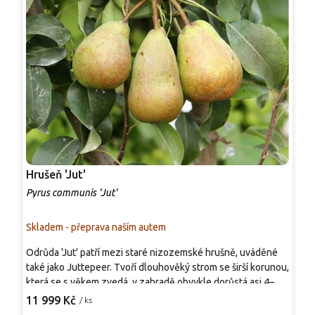
Hrušeň 'Jut'
J
Pyrus communis 'Jut'
A
Skladem - přeprava naším autem
S
Odrůda 'Jut' patří mezi staré nizozemské hrušně, uváděné
K
také jako Juttepeer. Tvoří dlouhověký strom se širší korunou,
r
která se s věkem zvedá, v zahradě obvykle dorůstá asi 4–5
t
m × 3–4 m podle podnože a řezu. Listy jsou leskle zelené, na
11 999 Kč
/ ks
o
o
podzim žloutnou. V dubnu až květnu kvete bíle v