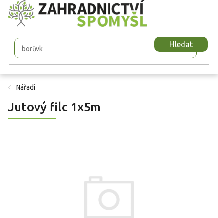
Přejít
na
obsah
Hledat
Nářadí
Jutový filc 1x5m