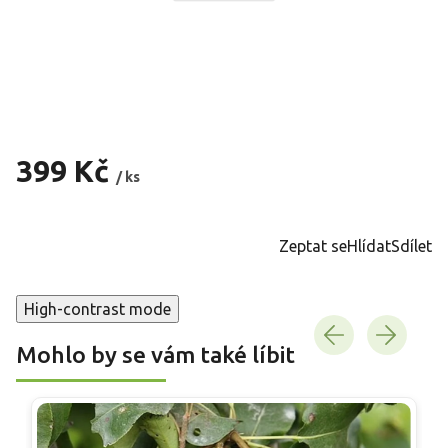
399 Kč
/ ks
Měrná
cena:
Zeptat se
Hlídat
Sdílet
High-contrast mode
Mohlo by se vám také líbit