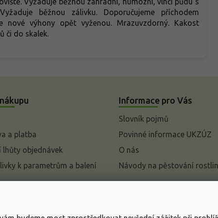
noviště. Vyžaduje běžnou zahradní, humózní, vlhčí půdu s
 Vyžaduje běžnou zálivku. Doporučujeme příchodem
ře nové výhony opět vyženou. Mrazuvzdorný. Kakost
 či do skalek.
 nákupu
Informace pro Vás
Slovník pojmů
a a platba
Povinné informace UKZÚZ
 lhůty objednávek
O nás
livky k parametrům a balení
Návody na pěstování rostli
pení od kupní smlouvy
mace