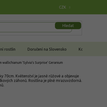
CZK
Hledat
í rostlin
Doručení na Slovensko
Kontakt
um wallichianum 'Sylvia's Surprise'
Geranium
ky 70cm. Květenství je jasně růžové a objevuje
lkových záhonů. Rostlina je plně mrazuvzdorná.
nů.