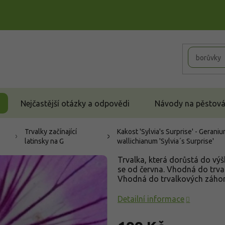
Nejčastější otázky a odpovědi
Návody na pěstován
Trvalky začínající
Kakost 'Sylvia's Surprise' - Gerani
latinsky na G
wallichianum 'Sylvia´s Surprise'
Trvalka, která dorůstá do výš
se od června. Vhodná do trva
Vhodná do trvalkových záho
Detailní informace