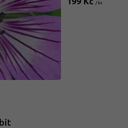
199 Kč
/ ks
Měrná
cena:
bit