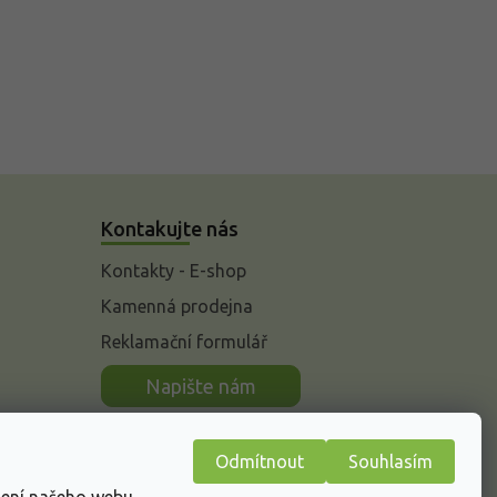
Kontakujte nás
Kontakty - E-shop
Kamenná prodejna
Reklamační formulář
n
Napište nám
Odmítnout
Souhlasím