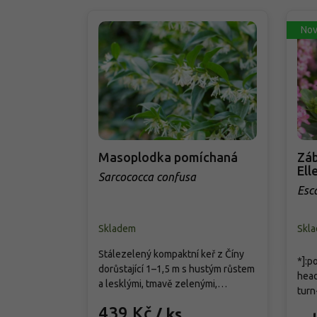
Nov
Masoplodka pomíchaná
Záb
Elle
Sarcococca confusa
Esca
Skladem
Skl
Stálezelený kompaktní keř z Číny
*]:p
dorůstající 1–1,5 m s hustým růstem
head
a lesklými, tmavě zelenými,
turn
kožovitými listy dlouhými 3–5 cm.
9704
439 Kč
/ ks
Od ledna do března kvete drobnými