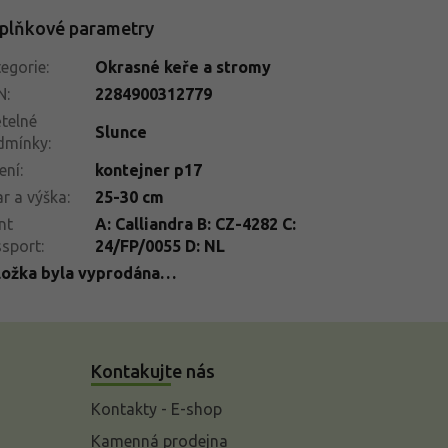
plňkové parametry
egorie
:
Okrasné keře a stromy
N
:
2284900312779
telné
Slunce
dmínky
:
ení
:
kontejner p17
r a výška
:
25-30 cm
nt
A: Calliandra B: CZ-4282 C:
ssport
:
24/FP/0055 D: NL
ložka byla vyprodána…
Kontakujte nás
Kontakty - E-shop
Kamenná prodejna