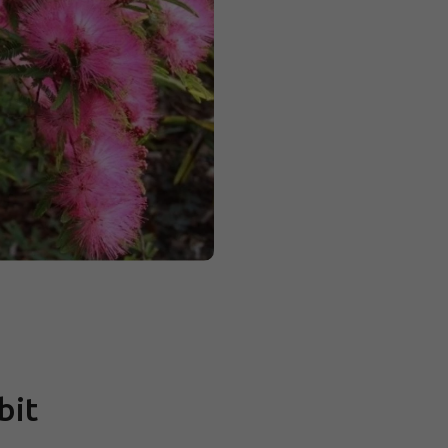
Měrná
cena:
bit