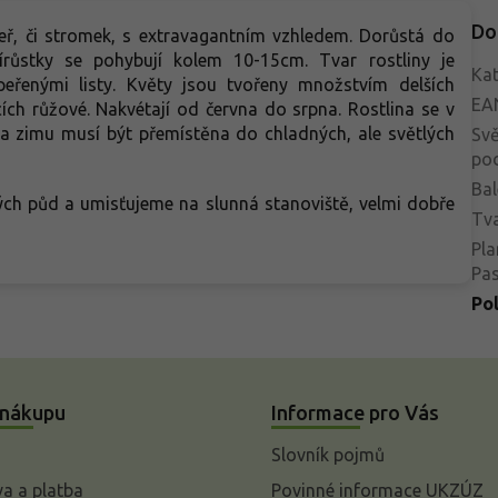
Do
eř, či stromek, s extravagantním vzhledem. Dorůstá do
řírůstky se pohybují kolem 10-15cm. Tvar rostliny je
Kat
peřenými listy. Květy jsou tvořeny množstvím delších
EA
lcích růžové. Nakvétají od června do srpna. Rostlina se v
a zimu musí být přemístěna do chladných, ale světlých
Svě
po
Bal
h půd a umisťujeme na slunná stanoviště, velmi dobře
Tva
Pla
Pa
Po
 nákupu
Informace pro Vás
Slovník pojmů
a a platba
Povinné informace UKZÚZ