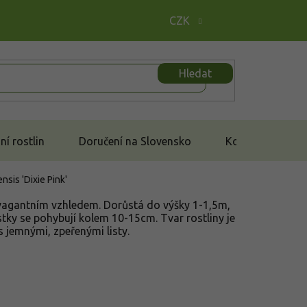
CZK
Hledat
í rostlin
Doručení na Slovensko
Kontakt
nsis 'Dixie Pink'
ravagantním vzhledem. Dorůstá do výšky 1-1,5m,
ůstky se pohybují kolem 10-15cm. Tvar rostliny je
s jemnými, zpeřenými listy.