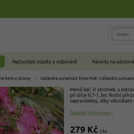
Nejčastější otázky a odpovědi
Návody na pěstován
né keře a stromy
Kaliandra suriamská 'Dixie Pink'
Calliandra suriname
Menší keř, či stromek, s ext
při šířce 0,7-1,3m. Roční přír
nepravidelný, díky větvičkám 
Detailní informace
279 Kč
/ ks