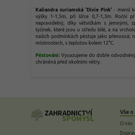
Kaliandra suriamská 'Dixie Pink'
- menší k
výšky 1-1,5m, při šířce 0,7-1,3m. Roční p
nepravidelný, díky větvičkám s jemnými, z
tyčinek, které jsou u středu bílé, a na vrcho
našich podmínkách pěstuje jako přenosná; n
místnostech, s teplotou kolem 12°C.
Pěstování:
Vysazujeme do dobře odvodněnýc
chráněná před okolními větry.
Z
á
Vše o
p
a
O nás
t
í
Doprav