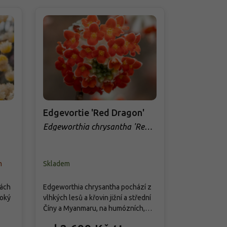
Edgevortie 'Red Dragon'
Morušovní
'Macrophy
Edgeworthia chrysantha 'Red
Dragon'
Morus alba/
'Macrophyll
m
Skladem
Skladem
Atraktivní o
dách
Edgeworthia chrysantha pochází z
ceněná před
soký
vlhkých lesů a křovin jižní a střední
velké, až 20–
Číny a Myanmaru, na humózních,
výraznou žil
dobře provzdušněných půdách. V
299 Kč
přibližně 8–1