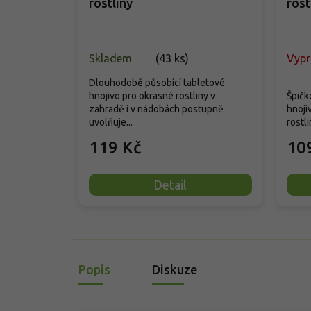
rostliny
rost
konc
nekt
včel
keř 
Skladem
(
43 ks
)
Vyp
a ho
Dlouhodobě působící tabletové
plot
hnojivo pro okrasné rostliny v
Špičk
zahradě i v nádobách postupně
hnoji
uvolňuje...
rostli
119 Kč
10
Detail
Popis
Diskuze