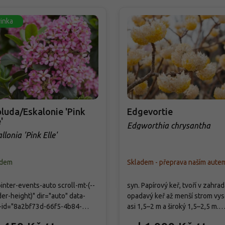
inka
luda/Eskalonie 'Pink
Edgevortie
'
Edgworthia chrysantha
llonia 'Pink Elle'
adem
Skladem - přeprava naším aute
ointer-events-auto scroll-mt-(--
syn. Papírový keř, tvoří v zahra
er-height)" dir="auto" data-
opadavý keř až menší strom vy
-id="8a2bf73d-66f5-4b84-
asi 1,5–2 m a široký 1,5–2,5 m.
-29efe67a60c7" data-
Mladé rostliny jsou spíše