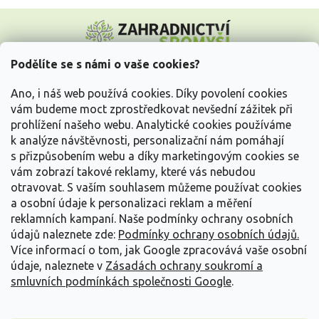
Z
á
p
a
Podělíte se s námi o vaše cookies?
t
Vše o nákupu
í
Ano, i náš web používá cookies. Díky povolení cookies
vám budeme moct zprostředkovat nevšední zážitek při
prohlížení našeho webu. Analytické cookies používáme
Informace pro Vás
k analýze návštěvnosti, personalizační nám pomáhají
s přizpůsobením webu a díky marketingovým cookies se
Kontakujte nás
vám zobrazí takové reklamy, které vás nebudou
otravovat.
S vaším souhlasem můžeme používat cookies
a osobní údaje k personalizaci reklam a měření
reklamních kampaní. Naše podmínky ochrany osobních
údajů naleznete zde:
Podmínky ochrany osobních údajů.
Více informací o tom, jak Google zpracovává vaše osobní
údaje, naleznete v
Zásadách ochrany soukromí a
smluvních podmínkách společnosti Google
.