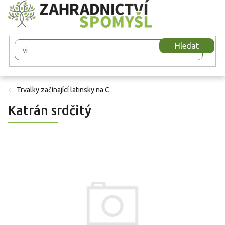
Přejít
na
obsah
Hledat
Trvalky začínající latinsky na C
Katrán srdčitý