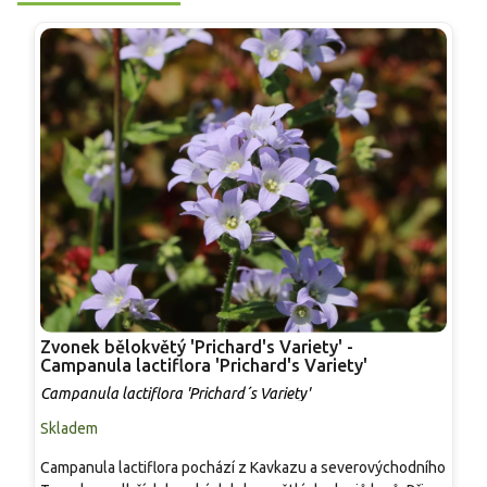
Zvonek bělokvětý 'Prichard's Variety' -
P
Campanula lactiflora 'Prichard's Variety'
r
Campanula lactiflora 'Prichard´s Variety'
C
Skladem
S
Campanula lactiflora pochází z Kavkazu a severovýchodního
O