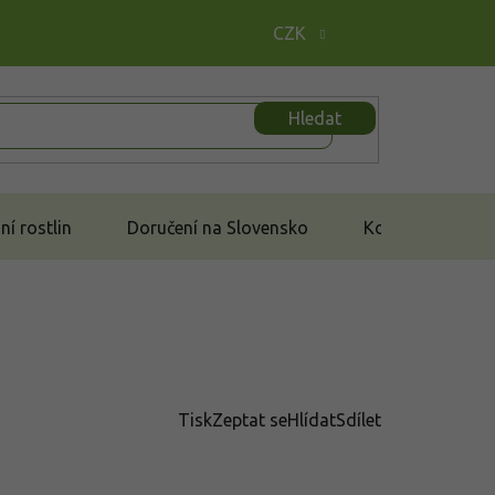
CZK
Hledat
í rostlin
Doručení na Slovensko
Kontakt
Tisk
Zeptat se
Hlídat
Sdílet