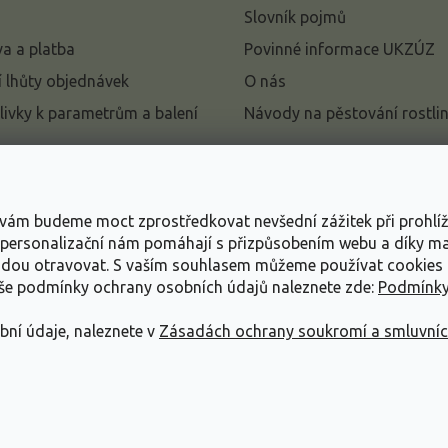
Slovník pojmů
a a platba
Povinné informace UKZÚZ
 lhůty objednávek
O nás
livky k parametrům a balení
Návody na pěstování rostli
pení od kupní smlouvy
mace
s vám budeme moct zprostředkovat nevšední zážitek při prohlí
ace o ochraně osobních
, personalizační nám pomáhají s přizpůsobením webu a díky 
udou otravovat.
S vaším souhlasem můžeme používat cookies 
dní podmínky
aše podmínky ochrany osobních údajů naleznete zde:
Podmínky
bní údaje, naleznete v
Zásadách ochrany soukromí a smluvní