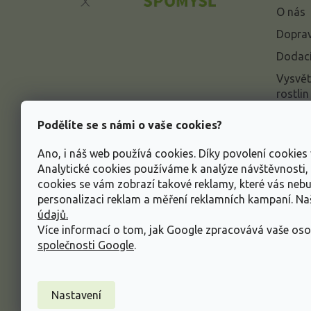
a
O nás
t
í
Doprav
Dodací
Vysvět
rostlin
Odstou
Podělíte se s námi o vaše cookies?
Rekla
Ano, i náš web používá cookies. Díky povolení cookie
Inform
Analytické cookies používáme k analýze návštěvnosti
údajů
cookies se vám zobrazí takové reklamy, které vás neb
Obcho
personalizaci reklam a měření reklamních kampaní. N
údajů.
Více informací o tom, jak Google zpracovává vaše oso
společnosti Google
.
Nastavení