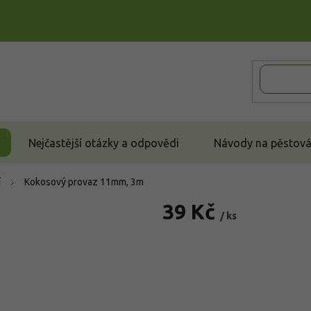
Nejčastější otázky a odpovědi
Návody na pěstován
í
Kokosový provaz 11mm, 3m
39 Kč
/ ks
Měrná
cena: